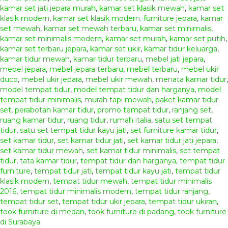
kamar set jati jepara murah
,
kamar set klasik mewah
,
kamar set
klasik modern
,
kamar set klasik modern. furniture jepara
,
kamar
set mewah
,
kamar set mewah terbaru
,
kamar set minimalis
,
kamar set minimalis modern
,
kamar set murah
,
kamar set putih
,
kamar set terbaru jepara
,
kamar set ukir
,
kamar tidur keluarga
,
kamar tidur mewah
,
kamar tidur terbaru
,
mebel jati jepara
,
mebel jepara
,
mebel jepara terbaru
,
mebel terbaru
,
mebel ukir
duco
,
mebel ukir jepara
,
mebel ukir mewah
,
menata kamar tidur
,
model tempat tidur
,
model tempat tidur dan harganya
,
model
tempat tidur minimalis
,
murah tapi mewah
,
paket kamar tidur
set
,
perabotan kamar tidur
,
promo tempat tidur
,
ranjang set
,
ruang kamar tidur
,
ruang tidur
,
rumah italia
,
satu set tempat
tidur
,
satu set tempat tidur kayu jati
,
set furniture kamar tidur
,
set kamar tidur
,
set kamar tidur jati
,
set kamar tidur jati jepara
,
set kamar tidur mewah
,
set kamar tidur minimalis
,
set tempat
tidur
,
tata kamar tidur
,
tempat tidur dan harganya
,
tempat tidur
furniture
,
tempat tidur jati
,
tempat tidur kayu jati
,
tempat tidur
klasik modern
,
tempat tidur mewah
,
tempat tidur minimalis
2016
,
tempat tidur minimalis modern
,
tempat tidur ranjang
,
tempat tidur set
,
tempat tidur ukir jepara
,
tempat tidur ukiran
,
took furniture di medan
,
took furniture di padang
,
took furniture
di Surabaya