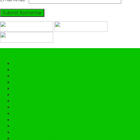
Categories
Bufet TV Hias
Kursi Santai
Lemari Baju
Lemari Hias
Meja Bufet
Meja Kerja
Meja Konsol
Meja Kopi
Meja Rias Klasik
Nakas
Pigura Cermin
Rak Buku
Set Kamar Tidur Ukir