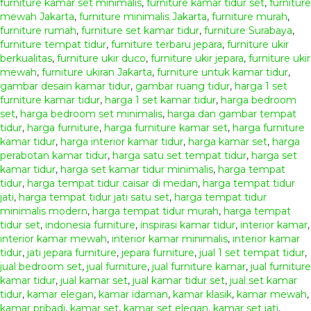
furniture kamar set minimalis
,
furniture kamar tidur set
,
furniture
mewah Jakarta
,
furniture minimalis Jakarta
,
furniture murah
,
furniture rumah
,
furniture set kamar tidur
,
furniture Surabaya
,
furniture tempat tidur
,
furniture terbaru jepara
,
furniture ukir
berkualitas
,
furniture ukir duco
,
furniture ukir jepara
,
furniture ukir
mewah
,
furniture ukiran Jakarta
,
furniture untuk kamar tidur
,
gambar desain kamar tidur
,
gambar ruang tidur
,
harga 1 set
furniture kamar tidur
,
harga 1 set kamar tidur
,
harga bedroom
set
,
harga bedroom set minimalis
,
harga dan gambar tempat
tidur
,
harga furniture
,
harga furniture kamar set
,
harga furniture
kamar tidur
,
harga interior kamar tidur
,
harga kamar set
,
harga
perabotan kamar tidur
,
harga satu set tempat tidur
,
harga set
kamar tidur
,
harga set kamar tidur minimalis
,
harga tempat
tidur
,
harga tempat tidur caisar di medan
,
harga tempat tidur
jati
,
harga tempat tidur jati satu set
,
harga tempat tidur
minimalis modern
,
harga tempat tidur murah
,
harga tempat
tidur set
,
indonesia furniture
,
inspirasi kamar tidur
,
interior kamar
,
interior kamar mewah
,
interior kamar minimalis
,
interior kamar
tidur
,
jati jepara furniture
,
jepara furniture
,
jual 1 set tempat tidur
,
jual bedroom set
,
jual furniture
,
jual furniture kamar
,
jual furniture
kamar tidur
,
jual kamar set
,
jual kamar tidur set
,
jual set kamar
tidur
,
kamar elegan
,
kamar idaman
,
kamar klasik
,
kamar mewah
,
kamar pribadi
,
kamar set
,
kamar set elegan
,
kamar set jati
,