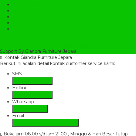
Set Kursi Makan Ukir
Set Kursi Teras
Set Sofa Tamu Klasik
Tempat Tidur Ukir
Uncategorized
Giandra Furniture Jepara
- Mebel Klasik Jepara
Support By Giandra Furniture Jepara
Kontak Giandra Furniture Jepara
Berikut ini adalah detail kontak customer service kami:
SMS
+6281285230224
Hotline
+6281285230224
Whatsapp
081285230224
Email
giandra.furniture@gmail.com
Buka jam 08.00 s/d jam 21.00 , Minggu & Hari Besar Tutup