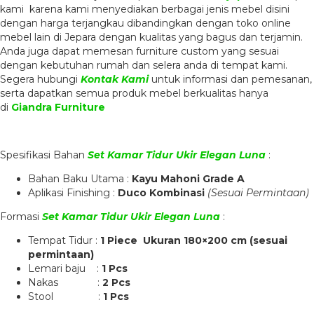
kami karena kami menyediakan berbagai jenis mebel disini
dengan harga terjangkau dibandingkan dengan toko online
mebel lain di Jepara dengan kualitas yang bagus dan terjamin.
Anda juga dapat memesan furniture custom yang sesuai
dengan kebutuhan rumah dan selera anda di tempat kami.
Segera hubungi
Kontak Kami
untuk informasi dan pemesanan,
serta dapatkan semua produk mebel berkualitas hanya
di
Giandra Furniture
Spesifikasi Bahan
Set Kamar Tidur Ukir Elegan Luna
:
Bahan Baku Utama :
Kayu Mahoni Grade A
Aplikasi Finishing :
Duco Kombinasi
(Sesuai Permintaan)
Formasi
Set Kamar Tidur Ukir Elegan Luna
:
Tempat Tidur :
1 Piece Ukuran 180×200 cm (sesuai
permintaan)
Lemari baju :
1 Pcs
Nakas :
2 Pcs
Stool :
1 Pcs