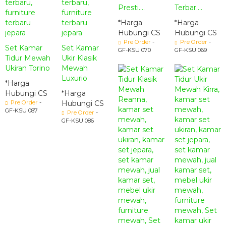
Presti....
Terbar....
*Harga
*Harga
Hubungi CS
Hubungi CS
Pre Order
-
Pre Order
-
Set Kamar
Set Kamar
GF-KSU 070
GF-KSU 069
Tidur Mewah
Ukir Klasik
Ukiran Torino
Mewah
Luxurio
*Harga
Hubungi CS
*Harga
Pre Order
-
Hubungi CS
GF-KSU 087
Pre Order
-
GF-KSU 086