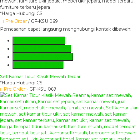
*Harga Hubungi CS
Pre Order
/ GF-KSU 069
Pemesanan dapat langsung menghubungi kontak dibawah:
SMS
+6281285230224
Hotline
+6281285230224
Whatsapp
081285230224
Lihat Detail Produk
Set Kamar Tidur Klasik Mewah Terbar....
*Harga Hubungi CS
Pre Order
- GF-KSU 069