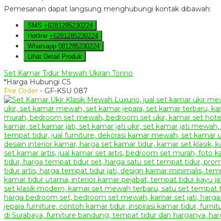
Pemesanan dapat langsung menghubungi kontak dibawah:
SMS
+6281285230224
Hotline
+6281285230224
Whatsapp
081285230224
Lihat Detail Produk
Set Kamar Tidur Mewah Ukiran Torino
*Harga Hubungi CS
Pre Order
- GF-KSU 087