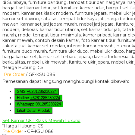
*Harga Hubungi CS
Pre Order
/ GF-KSU 086
Pemesanan dapat langsung menghubungi kontak dibawah:
SMS
+6281285230224
Hotline
+6281285230224
Whatsapp
081285230224
Lihat Detail Produk
Set Kamar Ukir Klasik Mewah Luxurio
*Harga Hubungi CS
Pre Order
- GF-KSU 086