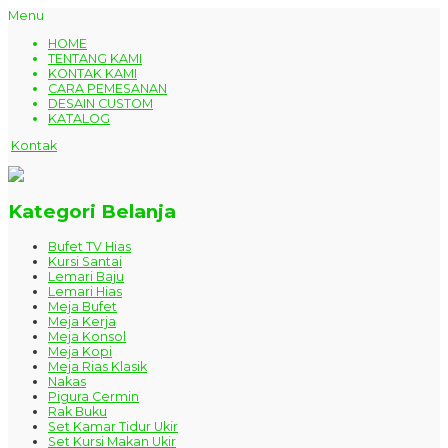
Menu
HOME
TENTANG KAMI
KONTAK KAMI
CARA PEMESANAN
DESAIN CUSTOM
KATALOG
Kontak
Kategori Belanja
Bufet TV Hias
Kursi Santai
Lemari Baju
Lemari Hias
Meja Bufet
Meja Kerja
Meja Konsol
Meja Kopi
Meja Rias Klasik
Nakas
Pigura Cermin
Rak Buku
Set Kamar Tidur Ukir
Set Kursi Makan Ukir