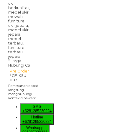
*Harga
Hubungi CS
Pre Order
/ GF-KSU
087
Pemesanan dapat
langsung
menghubungi
kontak dibawah:
SMS
+6281285230224
Hotline
+6281285230224
Whatsapp