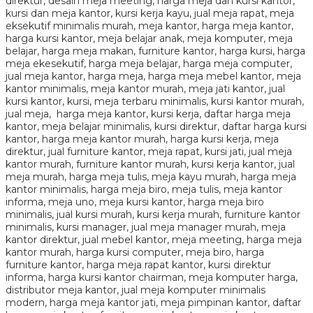
direktur, desain meja meeting, harga meja dan kursi kantor,
kursi dan meja kantor, kursi kerja kayu, jual meja rapat, meja
eksekutif minimalis murah, meja kantor, harga meja kantor,
harga kursi kantor, meja belajar anak, meja komputer, meja
belajar, harga meja makan, furniture kantor, harga kursi, harga
meja ekesekutif, harga meja belajar, harga meja computer,
jual meja kantor, harga meja, harga meja mebel kantor, meja
kantor minimalis, meja kantor murah, meja jati kantor, jual
kursi kantor, kursi, meja terbaru minimalis, kursi kantor murah,
jual meja, harga meja kantor, kursi kerja, daftar harga meja
kantor, meja belajar minimalis, kursi direktur, daftar harga kursi
kantor, harga meja kantor murah, harga kursi kerja, meja
direktur, jual furniture kantor, meja rapat, kursi jati, jual meja
kantor murah, furniture kantor murah, kursi kerja kantor, jual
meja murah, harga meja tulis, meja kayu murah, harga meja
kantor minimalis, harga meja biro, meja tulis, meja kantor
informa, meja uno, meja kursi kantor, harga meja biro
minimalis, jual kursi murah, kursi kerja murah, furniture kantor
minimalis, kursi manager, jual meja manager murah, meja
kantor direktur, jual mebel kantor, meja meeting, harga meja
kantor murah, harga kursi computer, meja biro, harga
furniture kantor, harga meja rapat kantor, kursi direktur
informa, harga kursi kantor chairman, meja komputer harga,
distributor meja kantor, jual meja komputer minimalis
modern, harga meja kantor jati, meja pimpinan kantor, daftar