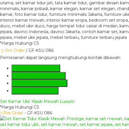
*Harga Hubungi CS
Pre Order
/ GF-KSU 086
Pemesanan dapat langsung menghubungi kontak dibawah:
SMS
+6281285230224
Hotline
+6281285230224
Whatsapp
081285230224
Lihat Detail Produk
Set Kamar Ukir Klasik Mewah Luxurio
*Harga Hubungi CS
Pre Order
- GF-KSU 086