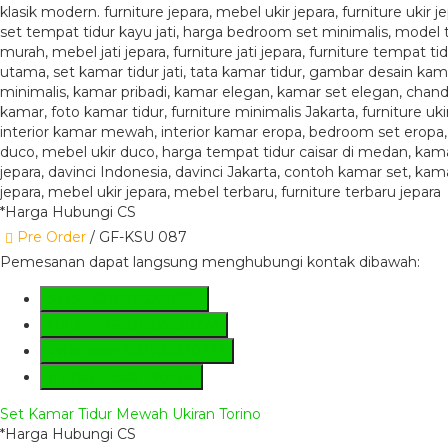
*Harga Hubungi CS
Pre Order
/ GF-KSU 087
Pemesanan dapat langsung menghubungi kontak dibawah:
SMS
+6281285230224
Hotline
+6281285230224
Whatsapp
081285230224
Lihat Detail Produk
Set Kamar Tidur Mewah Ukiran Torino
*Harga Hubungi CS