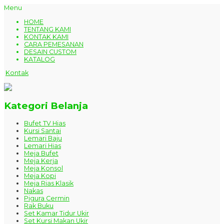
Menu
HOME
TENTANG KAMI
KONTAK KAMI
CARA PEMESANAN
DESAIN CUSTOM
KATALOG
Kontak
Kategori Belanja
Bufet TV Hias
Kursi Santai
Lemari Baju
Lemari Hias
Meja Bufet
Meja Kerja
Meja Konsol
Meja Kopi
Meja Rias Klasik
Nakas
Pigura Cermin
Rak Buku
Set Kamar Tidur Ukir
Set Kursi Makan Ukir