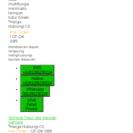
*Harga
Hubungi CS
Pre Order
/ GF-DK
089
Pemesanan dapat
langsung
menghubungi
kontak dibawah:
SMS
+6281285230224
Hotline
+6281285230224
Whatsapp
081285230224
Lihat
Detail
Produk
Tempat Tidur Ukir Mewah
Samara
*Harga Hubungi CS
Pre Order
- GF-DK 089