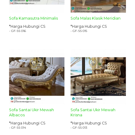
Sofa Kamasutra Minimalis
Sofa Malas Klasik Meridian
*Harga Hubungi CS
*Harga Hubungi CS
- GF-SS 016
- GF-SS 015
Sofa Santai Ukir Mewah
Sofa Santai Ukir Mewah
Albacos
Krisna
*Harga Hubungi CS
*Harga Hubungi CS
- GF-SS 014
- GF-SS 013