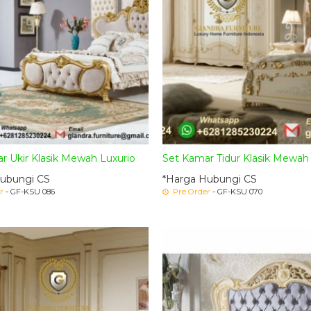
r Ukir Klasik Mewah Luxurio
Set Kamar Tidur Klasik Mewah Pr
ubungi CS
*Harga Hubungi CS
r
- GF-KSU 086
Pre Order
- GF-KSU 070