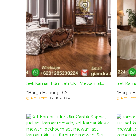
Set Kamar Tidur Jati Ukir Mewah Sil....
Set Kamar 
*Harga Hubungi CS
*Harga H
Pre Order
- GF-KSU 064
Pre Orde