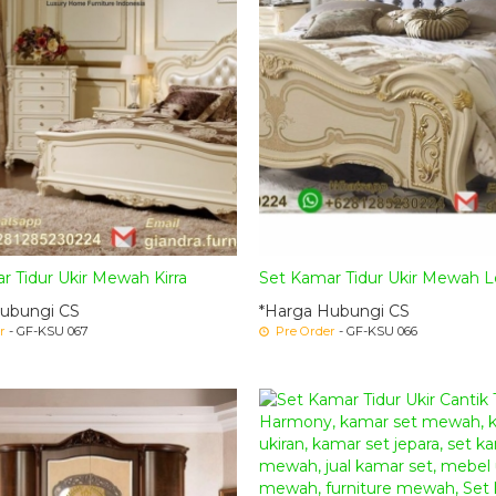
r Tidur Ukir Mewah Kirra
Set Kamar Tidur Ukir Mewah 
ubungi CS
*Harga Hubungi CS
r
- GF-KSU 067
Pre Order
- GF-KSU 066