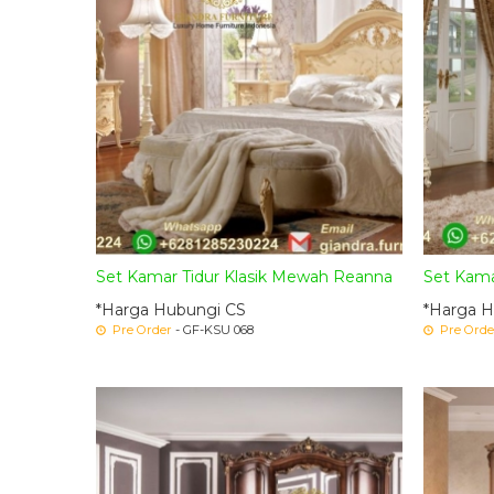
Set Kamar Tidur Klasik Mewah Reanna
Set Kama
*Harga Hubungi CS
*Harga H
Pre Order
- GF-KSU 068
Pre Orde