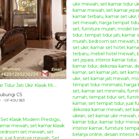
Tidur Jati Ukir Klasik Mi....
ubungi CS
r
- GF-KSU 063