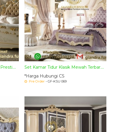
esti....
Set Kamar Tidur Klasik Mewah Terbar....
*Harga Hubungi CS
Pre Order
- GF-KSU 069