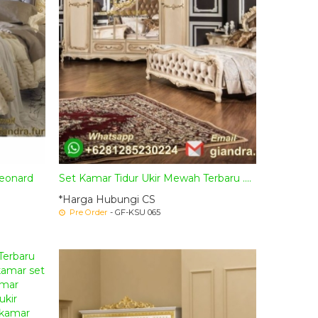
Leonard
Set Kamar Tidur Ukir Mewah Terbaru ....
*Harga Hubungi CS
Pre Order
- GF-KSU 065