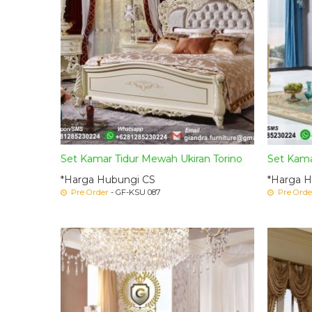
Set Kamar Tidur Mewah Ukiran Torino
Set Kama
*Harga Hubungi CS
*Harga H
Pre Order
- GF-KSU 087
Pre Orde