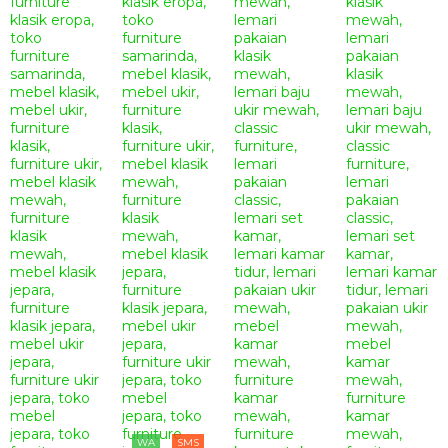
WA
SMS