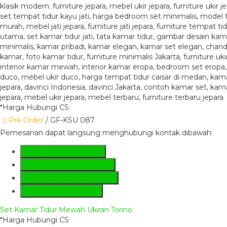
*Harga Hubungi CS
Pre Order
/ GF-KSU 087
Pemesanan dapat langsung menghubungi kontak dibawah:
SMS
+6281285230224
Hotline
+6281285230224
Whatsapp
081285230224
Lihat Detail Produk
Set Kamar Tidur Mewah Ukiran Torino
*Harga Hubungi CS