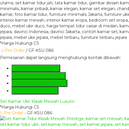
*Harga Hubungi CS
Pre Order
/ GF-KSU 086
Pemesanan dapat langsung menghubungi kontak dibawah:
SMS
+6281285230224
Hotline
+6281285230224
Whatsapp
081285230224
Lihat Detail Produk
Set Kamar Ukir Klasik Mewah Luxurio
*Harga Hubungi CS
Pre Order
- GF-KSU 086