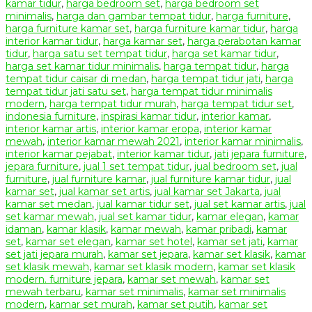
kamar tidur
,
harga bedroom set
,
harga bedroom set
minimalis
,
harga dan gambar tempat tidur
,
harga furniture
,
harga furniture kamar set
,
harga furniture kamar tidur
,
harga
interior kamar tidur
,
harga kamar set
,
harga perabotan kamar
tidur
,
harga satu set tempat tidur
,
harga set kamar tidur
,
harga set kamar tidur minimalis
,
harga tempat tidur
,
harga
tempat tidur caisar di medan
,
harga tempat tidur jati
,
harga
tempat tidur jati satu set
,
harga tempat tidur minimalis
modern
,
harga tempat tidur murah
,
harga tempat tidur set
,
indonesia furniture
,
inspirasi kamar tidur
,
interior kamar
,
interior kamar artis
,
interior kamar eropa
,
interior kamar
mewah
,
interior kamar mewah 2021
,
interior kamar minimalis
,
interior kamar pejabat
,
interior kamar tidur
,
jati jepara furniture
,
jepara furniture
,
jual 1 set tempat tidur
,
jual bedroom set
,
jual
furniture
,
jual furniture kamar
,
jual furniture kamar tidur
,
jual
kamar set
,
jual kamar set artis
,
jual kamar set Jakarta
,
jual
kamar set medan
,
jual kamar tidur set
,
jual set kamar artis
,
jual
set kamar mewah
,
jual set kamar tidur
,
kamar elegan
,
kamar
idaman
,
kamar klasik
,
kamar mewah
,
kamar pribadi
,
kamar
set
,
kamar set elegan
,
kamar set hotel
,
kamar set jati
,
kamar
set jati jepara murah
,
kamar set jepara
,
kamar set klasik
,
kamar
set klasik mewah
,
kamar set klasik modern
,
kamar set klasik
modern. furniture jepara
,
kamar set mewah
,
kamar set
mewah terbaru
,
kamar set minimalis
,
kamar set minimalis
modern
,
kamar set murah
,
kamar set putih
,
kamar set