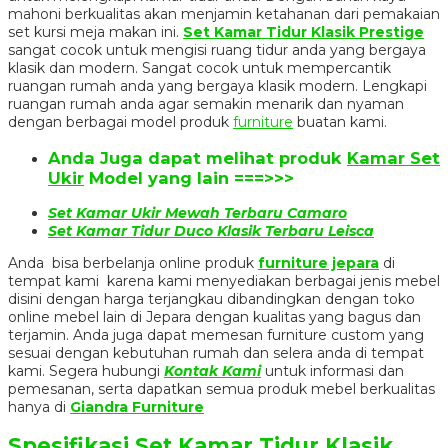
mahoni berkualitas akan menjamin ketahanan dari pemakaian
set kursi meja makan ini.
Set Kamar Tidur Klasik Prestige
sangat cocok untuk mengisi ruang tidur anda yang bergaya
klasik dan modern. Sangat cocok untuk mempercantik
ruangan rumah anda yang bergaya klasik modern. Lengkapi
ruangan rumah anda agar semakin menarik dan nyaman
dengan berbagai model produk
furniture
buatan kami.
Anda Juga dapat melihat produk
Kamar Set
Ukir
Model yang lain ===>>>
Set Kamar Ukir Mewah Terbaru Camaro
Set Kamar Tidur Duco Klasik Terbaru Leisca
Anda bisa berbelanja online produk
furniture jepara
di
tempat kami karena kami menyediakan berbagai jenis mebel
disini dengan harga terjangkau dibandingkan dengan toko
online mebel lain di Jepara dengan kualitas yang bagus dan
terjamin. Anda juga dapat memesan furniture custom yang
sesuai dengan kebutuhan rumah dan selera anda di tempat
kami. Segera hubungi
Kontak Kami
untuk informasi dan
pemesanan, serta dapatkan semua produk mebel berkualitas
hanya di
Giandra Furniture
Spesifikasi
Set Kamar Tidur Klasik