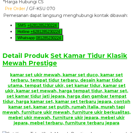
*Harga Hubungi CS
Pre Order
/ GF-KSU 070
Pemesanan dapat langsung menghubungi kontak dibawah:
SMS
+6281285230224
Hotline
+6281285230224
Whatsapp
081285230224
Detail Produk
Set Kamar Tidur Klasik
Mewah Prestige
kamar set ukir mewah, kamar set duco, kamar set
terbaru, tempat tidur terbaru, desain kamar tidur
utama, tempat tidur ukir, set kamar tidur, kamar set
ukir, kamar set mewah, harga tempat tidur, kamar set,
set kamar tidur jati jepara, harga dan gambar tempat
tidur, harga kamar set, kamar set terbaru jepara, contoh
kamar set, kamar set putih, rumah italia, murah tapi
mewah, furniture ukir mewah, furniture ukir berkualitas,
mebel ukir mewah, furniture ukir jepara, mebel ukir
jepara, mebel terbaru, furniture terbaru jepara