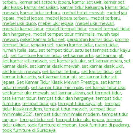
terbaru
,
kamar set terbaru jepara
,
kamar set ukir
,
kamar set
ukir klasik
,
kamar set ukiran
,
kamar tidur keluarga
,
kamar tidur
mewah
,
kamar tidur terbaru
,
mebel hotel mewah
,
mebel jati
jepara
,
mebel jepara
,
mebel jepara terbaru
,
mebel terbaru
,
mebel ukir duco
,
mebel ukir jepara
,
mebel ukir mewah
,
menata kamar tidur
,
model tempat tidur
,
model tempat tidur
dan harganya
,
model tempat tidur minimalis
,
murah tapi
mewah
,
paket kamar tidur set
,
perabotan kamar tidur
,
promo
tempat tidur
,
ranjang set
,
ruang kamar tidur
,
ruang tidur
,
rumah italia
,
satu set tempat tidur
,
satu set tempat tidur kayu
jati
,
set furniture kamar tidur
,
set kamar artis
,
set kamar jati
,
set kamar jati mewah
,
set kamar jati ukir
,
set kamar jepara
,
set
kamar klasik
,
set kamar klasik mewah
,
set kamar klasik ukir
,
set kamar mewah
,
set kamar terbaru
,
set kamar tidur
,
set
kamar tidur artis
,
set kamar tidur jati
,
set kamar tidur jati
jepara
,
Set Kamar Tidur Klasik Mewah Prestige
,
set kamar
tidur mewah
,
set kamar tidur minimalis
,
set kamar tidur ukir
,
set kamar ukir mewah
,
set kamar ukiran
,
set tempat tidur
,
tata kamar tidur
,
tempat tidur dan harganya
,
tempat tidur
furniture
,
tempat tidur jati
,
tempat tidur kayu jati
,
tempat
tidur klasik modern
,
tempat tidur mewah
,
tempat tidur
minimalis 2021
,
tempat tidur minimalis modern
,
tempat tidur
ranjang
,
tempat tidur set
,
tempat tidur ukir jepara
,
tempat
tidur ukiran
,
took furniture di medan
,
took furniture di padang
,
took furniture di Surabaya