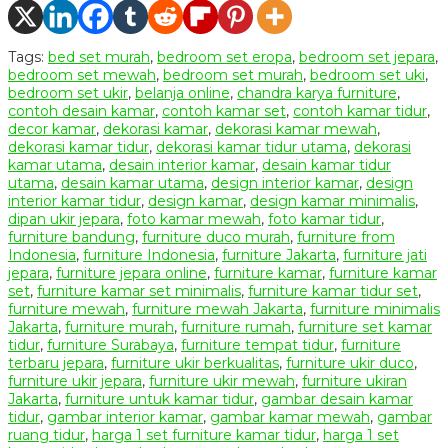
Tags:
bed set murah
,
bedroom set eropa
,
bedroom set jepara
,
bedroom set mewah
,
bedroom set murah
,
bedroom set uki
,
bedroom set ukir
,
belanja online
,
chandra karya furniture
,
contoh desain kamar
,
contoh kamar set
,
contoh kamar tidur
,
decor kamar
,
dekorasi kamar
,
dekorasi kamar mewah
,
dekorasi kamar tidur
,
dekorasi kamar tidur utama
,
dekorasi
kamar utama
,
desain interior kamar
,
desain kamar tidur
utama
,
desain kamar utama
,
design interior kamar
,
design
interior kamar tidur
,
design kamar
,
design kamar minimalis
,
dipan ukir jepara
,
foto kamar mewah
,
foto kamar tidur
,
furniture bandung
,
furniture duco murah
,
furniture from
Indonesia
,
furniture Indonesia
,
furniture Jakarta
,
furniture jati
jepara
,
furniture jepara online
,
furniture kamar
,
furniture kamar
set
,
furniture kamar set minimalis
,
furniture kamar tidur set
,
furniture mewah
,
furniture mewah Jakarta
,
furniture minimalis
Jakarta
,
furniture murah
,
furniture rumah
,
furniture set kamar
tidur
,
furniture Surabaya
,
furniture tempat tidur
,
furniture
terbaru jepara
,
furniture ukir berkualitas
,
furniture ukir duco
,
furniture ukir jepara
,
furniture ukir mewah
,
furniture ukiran
Jakarta
,
furniture untuk kamar tidur
,
gambar desain kamar
tidur
,
gambar interior kamar
,
gambar kamar mewah
,
gambar
ruang tidur
,
harga 1 set furniture kamar tidur
,
harga 1 set