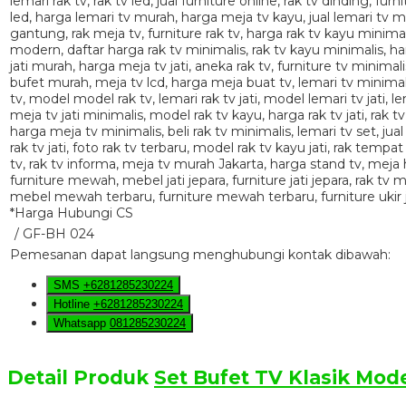
*Harga Hubungi CS
/ GF-BH 024
Pemesanan dapat langsung menghubungi kontak dibawah:
SMS
+6281285230224
Hotline
+6281285230224
Whatsapp
081285230224
Detail Produk
Set Bufet TV Klasik Mod