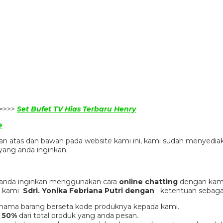
)
==>>>
Set Bufet TV Hias Terbaru Henry
e
gian atas dan bawah pada website kami ini, kami sudah menye
ang anda inginkan.
 anda inginkan menggunakan cara
online chatting
dengan kami
er kami
Sdri. Yonika Febriana Putri dengan
ketentuan sebagai
an nama barang berseta kode produknya kepada kami.
 50%
dari total produk yang anda pesan.