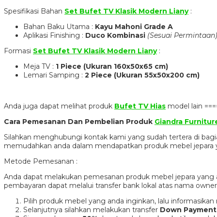
Spesifikasi Bahan
Set Bufet TV Klasik Modern Liany
:
Bahan Baku Utama :
Kayu Mahoni Grade A
Aplikasi Finishing :
Duco Kombinasi
(Sesuai Permintaan
Formasi
Set Bufet TV Klasik Modern Liany
:
Meja TV :
1 Piece (Ukuran 160x50x65 cm)
Lemari Samping :
2 Piece (Ukuran 55x50x200 cm)
Anda juga dapat melihat produk
Bufet TV Hias
model lain ==
Cara Pemesanan Dan Pembelian Produk
Giandra Furnitur
Silahkan menghubungi kontak kami yang sudah tertera di ba
memudahkan anda dalam mendapatkan produk mebel jepara y
Metode Pemesanan :
Anda dapat melakukan pemesanan produk mebel jepara yang
pembayaran dapat melalui transfer bank lokal atas nama own
Pilih produk mebel yang anda inginkan, lalu informasik
Selanjutnya silahkan melakukan transfer
Down Payment