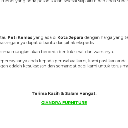
 mebel yang anda pesan sudah selesai siap kirim dan anda suda
tau
Peti Kemas
yang ada di
Kota Jepara
dengan harga yang te
sangannya dapat di bantu dari pihak ekspedisi.
a terima mungkin akan berbeda bentuk serat dan warnanya.
percayaanya anda kepada perusahaa kami, kami pastikan anda m
nggan adalah kesuksesan dan semangat bagi kami untuk terus 
Terima Kasih & Salam Hangat.
GIANDRA FURNITURE