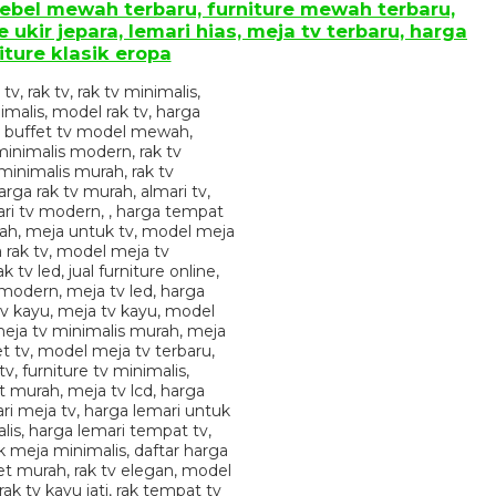
 mebel mewah terbaru, furniture mewah terbaru,
 ukir jepara, lemari hias, meja tv terbaru, harga
niture klasik eropa