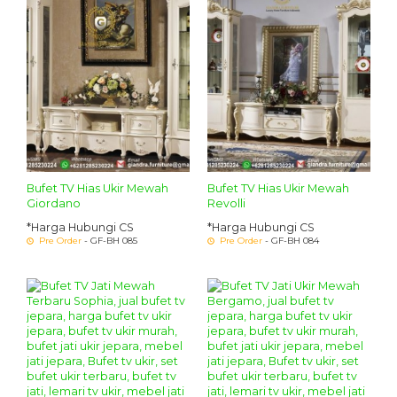
Bufet TV Hias Ukir Mewah
Bufet TV Hias Ukir Mewah
Giordano
Revolli
*Harga Hubungi CS
*Harga Hubungi CS
Pre Order
- GF-BH 085
Pre Order
- GF-BH 084