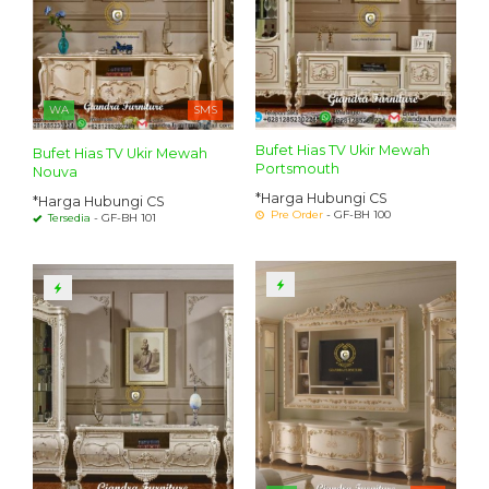
WA
SMS
Bufet Hias TV Ukir Mewah
Bufet Hias TV Ukir Mewah
Portsmouth
Nouva
*Harga Hubungi CS
*Harga Hubungi CS
Pre Order
- GF-BH 100
Tersedia
- GF-BH 101