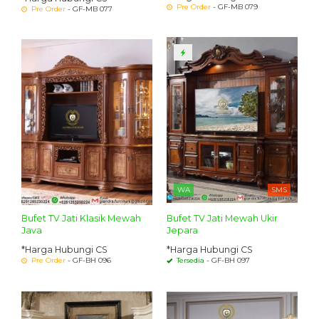
Pre Order
- GF-MB 079
Pre Order
- GF-MB 077
WA
SMS
Bufet TV Jati Klasik Mewah
Bufet TV Jati Mewah Ukir
Java
Jepara
*Harga Hubungi CS
*Harga Hubungi CS
Pre Order
- GF-BH 096
Tersedia
- GF-BH 097