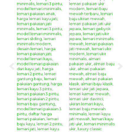
pembayaran untuk memudahkan anda dalam
mendapatkan produk mebel jepara yang anda inginkan.
Metode Pemesanan :
Anda dapat melakukan pemesanan produk mebel jepara
yang anda inginkan menggunakan cara
online
chatting
dengan kami melalui
WhatsApp
,
Telepon
,
dan
Video Call
. Dan proses pembayaran dapat melalui
transfer bank lokal atas nama owner kami
Sdri. Yonika
Febriana Putri dengan
ketentuan sebagai berikut.
Pilih produk mebel yang anda inginkan, lalu
informasikan nama barang berseta kode produknya
kepada kami.
Selanjutnya silahkan melakukan transfer
Down
Payment 50%
dari total produk yang anda pesan.
Sisa pembayaran
50%
dapat anda bayarkan ketika
produk mebel yang anda pesan sudah selesai siap
kirim dan anda sudah mendapatkan foto final dari
produk mebel yang anda pesan.
Catatan Tambahan :