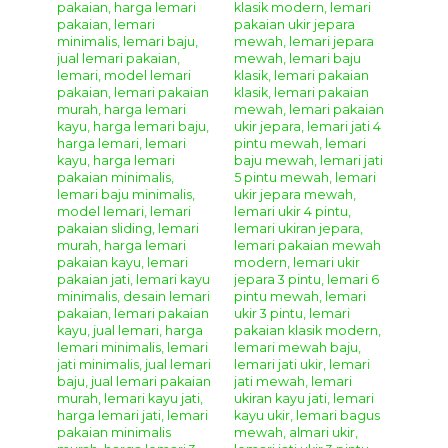
Lemari Pakaian Ukir La Rochele
Lemari Pakaian Ukir Terbaru –
merupakan sebuah
desain lemari pakaian model klasik french furniture dengan
hiasan ukir yang cantik dan elegan.
Lemari Pakaian Ukir La
Rochele
ini mempunyai model desain furniture klasik
modern yang sangat cantik untuk melengkapi kamar tidur
anda. Dengan bahan kayu mahoni berkualitas akan
menjamin ketahanan dari pemakaian set kursi meja makan
ini.
Lemari Pakaian Ukir La Rochele
sangat cocok untuk
mengisi ruang tidur anda yang bergaya klasik dan modern.
Sangat cocok untuk mempercantik ruangan rumah anda
yang bergaya klasik modern. Lengkapi ruangan rumah anda
agar semakin menarik dan nyaman dengan berbagai
model produk
furniture
buatan kami.
Anda bisa berbelanja online produk
furniture jepara
di
tempat kami karena kami menyediakan berbagai jenis
mebel disini dengan harga terjangkau dibandingkan
dengan toko online mebel lain di Jepara dengan kualitas