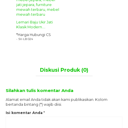
r
Lemari Baju Ukir Jati
.
Klasik Modern....
S
*Harga Hubungi CS
- SV-LB 024
Diskusi Produk (0)
Silahkan tulis komentar Anda
Alamat email Anda tidak akan kami publikasikan. Kolom
bertanda bintang (*) wajib diisi.
Isi komentar Anda
*