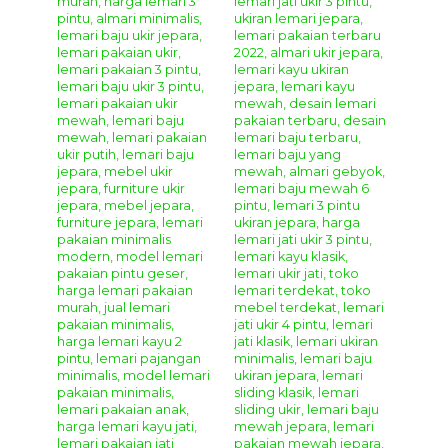
yang bagus dan terjamin. Anda juga dapat memesan
furniture custom yang sesuai dengan kebutuhan rumah dan
selera anda di tempat kami. Segera hubungi
Kontak
Kami
untuk informasi dan pemesanan, serta dapatkan
semua produk mebel berkualitas hanya di
Giandra
Furniture
Spesifikasi Bahan
Lemari Pakaian Ukir La Rochele
:
Bahan Baku Utama :
Kayu Mahoni Grade A
Aplikasi Finishing :
Duco Cream
(Sesuai Permintaan)
Ukuran
Lemari Pakaian Ukir La Rochele
:
panjang : 210 cm
Lebar : 60 cm
Tinggi : 215 cm
Cara Pemesanan Dan Pembelian Produk
Giandra
Furniture
Silahkan menghubungi kontak kami yang sudah tertera di
bagian atas dan bawah pada website kami ini, kami sudah
menyediakan beberapa metode pemesanan dan