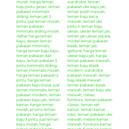
Untuk pengiriman kami menggunakan jasa
Ekspedisi
Truck
atau
Peti Kemas
yang ada di
Kota Jepara
dengan
harga yang terjangkau dan terpercaya serta produk mebel
jepara yang kami kirim bersifat
Utuh
atau
Knock
Down
(terbongkar)
untuk pemasangannya dapat di bantu
dari pihak ekspedisi.
Produk ini terbuat dari material alami, barang yang akan
anda terima mungkin akan berbeda bentuk serat dan
warnanya.
Kami mengucapkan banyak terima kasih atas kunjungan
dan kepercayaanya anda kepada perusahaa kami, kami
pastikan anda mendapatkan kualitas produk mebel jepara
yang terbaik dan juga harga yang bersahabat karena bagi
kami kepuasan pelanggan adalah kesuksesan dan
semangat bagi kami untuk terus memberikan pelayanan
yang maksimal kepada anda.
Terima Kasih & Salam Hangat.
GIANDRA FURNITURE
Spread the love