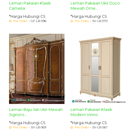
Lemari Pakaian Klasik
Lemari Pakaian Ukir Duco
Camelia
Mewah Orne....
*Harga Hubungi CS
*Harga Hubungi CS
Pre Order
- GF-LB 096
Pre Order
- SV-LB 070
Lemari Baju Jati Ukir Mewah
Lemari Pakaian Klasik
Signoro....
Modern Vinno
*Harga Hubungi CS
*Harga Hubungi CS
Pre Order
- SV-LB 069
Pre Order
- SV-LB 067