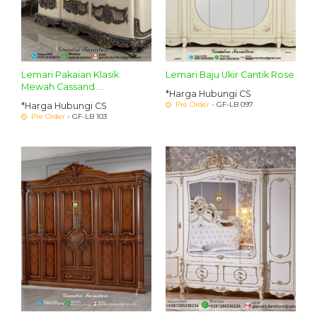
Lemari Pakaian Klasik
Lemari Baju Ukir Cantik Rose
Mewah Cassand....
*Harga Hubungi CS
Pre Order
- GF-LB 097
*Harga Hubungi CS
Pre Order
- GF-LB 103