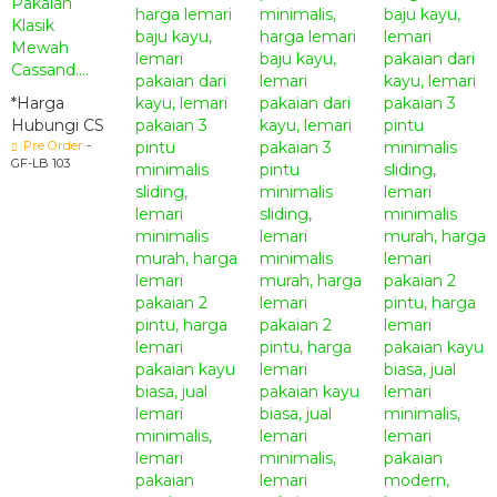
Pakaian
Klasik
Mewah
Cassand....
*Harga
Hubungi CS
Pre Order
-
GF-LB 103