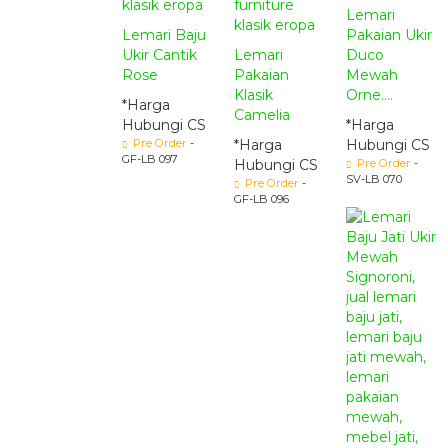
Lemari
Lemari Baju
Pakaian Ukir
Ukir Cantik
Lemari
Duco
Rose
Pakaian
Mewah
Klasik
Orne....
*Harga
Camelia
Hubungi CS
*Harga
Pre Order
-
*Harga
Hubungi CS
GF-LB 097
Hubungi CS
Pre Order
-
SV-LB 070
Pre Order
-
GF-LB 096