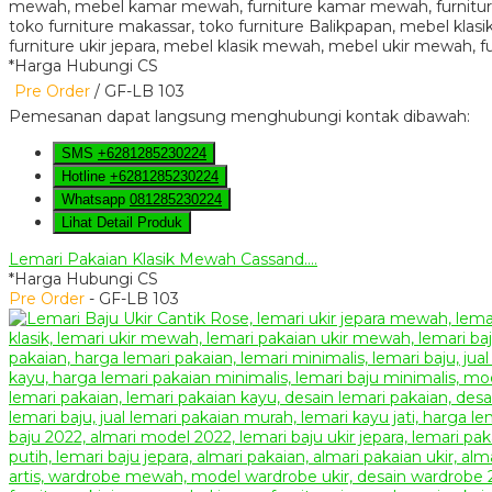
*Harga Hubungi CS
Pre Order
/ GF-LB 103
Pemesanan dapat langsung menghubungi kontak dibawah:
SMS
+6281285230224
Hotline
+6281285230224
Whatsapp
081285230224
Lihat Detail Produk
Lemari Pakaian Klasik Mewah Cassand....
*Harga Hubungi CS
Pre Order
- GF-LB 103