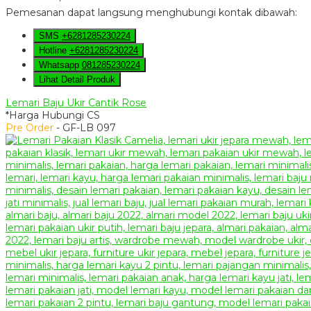
Pemesanan dapat langsung menghubungi kontak dibawah:
SMS
+6281285230224
Hotline
+6281285230224
Whatsapp
081285230224
Lihat Detail Produk
Lemari Baju Ukir Cantik Rose
*Harga Hubungi CS
Pre Order
- GF-LB 097