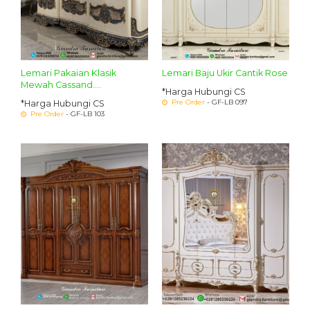
Lemari Pakaian Klasik
Lemari Baju Ukir Cantik Rose
Mewah Cassand....
*Harga Hubungi CS
Pre Order
- GF-LB 097
*Harga Hubungi CS
Pre Order
- GF-LB 103