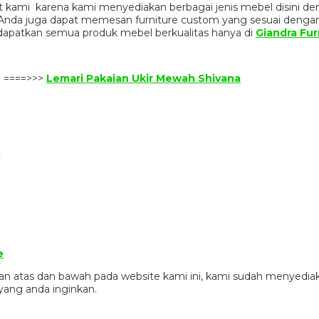
 kami karena kami menyediakan berbagai jenis mebel disini de
n. Anda juga dapat memesan furniture custom yang sesuai denga
dapatkan semua produk mebel berkualitas hanya di
Giandra Fur
n ====>>>
Lemari Pakaian Ukir Mewah Shivana
)
e
gian atas dan bawah pada website kami ini, kami sudah menye
ang anda inginkan.