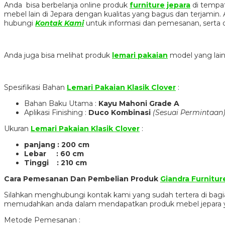
Anda bisa berbelanja online produk
furniture jepara
di tempat
mebel lain di Jepara dengan kualitas yang bagus dan terjami
hubungi
Kontak Kami
untuk informasi dan pemesanan, serta 
Anda juga bisa melihat produk
lemari pakaian
model yang lai
Spesifikasi Bahan
Lemari Pakaian Klasik Clover
:
Bahan Baku Utama :
Kayu Mahoni Grade A
Aplikasi Finishing :
Duco Kombinasi
(Sesuai Permintaan
Ukuran
Lemari Pakaian Klasik Clover
:
panjang : 200 cm
Lebar : 60 cm
Tinggi : 210 cm
Cara Pemesanan Dan Pembelian Produk
Giandra Furnitur
Silahkan menghubungi kontak kami yang sudah tertera di ba
memudahkan anda dalam mendapatkan produk mebel jepara y
Metode Pemesanan :