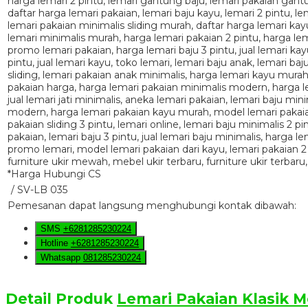
*Harga Hubungi CS
/ SV-LB 035
Pemesanan dapat langsung menghubungi kontak dibawah:
SMS
+6281285230224
Hotline
+6281285230224
Whatsapp
081285230224
Detail Produk
Lemari Pakaian Klasik 