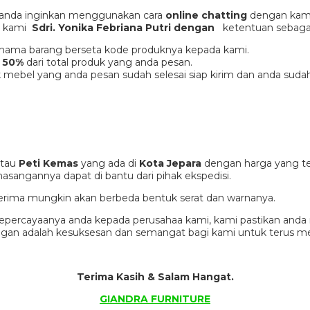
 anda inginkan menggunakan cara
online chatting
dengan kami
er kami
Sdri. Yonika Febriana Putri dengan
ketentuan sebagai
an nama barang berseta kode produknya kepada kami.
 50%
dari total produk yang anda pesan.
 mebel yang anda pesan sudah selesai siap kirim dan anda suda
tau
Peti Kemas
yang ada di
Kota Jepara
dengan harga yang te
sangannya dapat di bantu dari pihak ekspedisi.
a terima mungkin akan berbeda bentuk serat dan warnanya.
percayaanya anda kepada perusahaa kami, kami pastikan anda m
nggan adalah kesuksesan dan semangat bagi kami untuk terus 
Terima Kasih & Salam Hangat.
GIANDRA FURNITURE