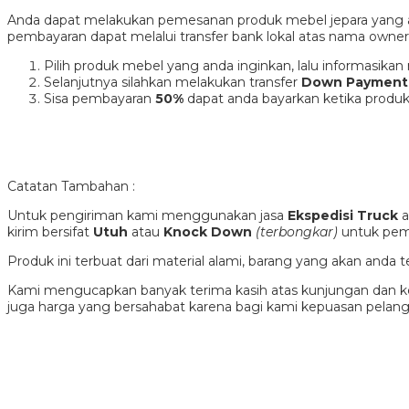
Anda dapat melakukan pemesanan produk mebel jepara yang
pembayaran dapat melalui transfer bank lokal atas nama own
Pilih produk mebel yang anda inginkan, lalu informasik
Selanjutnya silahkan melakukan transfer
Down Payment
Sisa pembayaran
50%
dapat anda bayarkan ketika produk
Catatan Tambahan :
Untuk pengiriman kami menggunakan jasa
Ekspedisi Truck
a
kirim bersifat
Utuh
atau
Knock Down
(terbongkar)
untuk pema
Produk ini terbuat dari material alami, barang yang akan and
Kami mengucapkan banyak terima kasih atas kunjungan dan ke
juga harga yang bersahabat karena bagi kami kepuasan pela