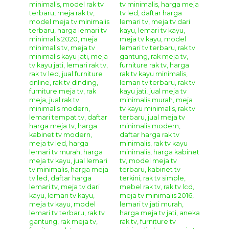
dengan toko online mebel lain di Jepara dengan kualitas
yang bagus dan terjamin. Anda juga dapat memesan
furniture custom yang sesuai dengan kebutuhan rumah dan
selera anda di tempat kami. Segera hubungi
Kontak
Kami
untuk informasi dan pemesanan, serta dapatkan
semua produk mebel berkualitas hanya di
Giandra
Furniture
Spesifikasi Bahan
Bufet TV Jati Klasik Bombay
:
Bahan Baku Utama :
Kayu Jati
Aplikasi Finishing :
Duco Kombinasi
(Sesuai
Permintaan)
Formasi
Bufet TV Jati Klasik Bombay
:
Meja TV :
1 Piece (Ukuran 300x50x250 cm)
Lemari Samping :
2 Piece (Ukuran 55x50x200 cm)
Anda juga dapat melihat produk
Bufet TV Hias
model lain
====>>>
Bufet TV Jati Mewah Domani
Cara Pemesanan Dan Pembelian Produk
Giandra