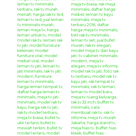
Catatan Tambahan :
Untuk pengiriman kami menggunakan jasa
Ekspedisi
Truck
atau
Peti Kemas
yang ada di
Kota Jepara
dengan
harga yang terjangkau dan terpercaya serta produk mebel
jepara yang kami kirim bersifat
Utuh
atau
Knock
Down
(terbongkar)
untuk pemasangannya dapat di bantu
dari pihak ekspedisi.
Produk ini terbuat dari material alami, barang yang akan
anda terima mungkin akan berbeda bentuk serat dan
warnanya.
Kami mengucapkan banyak terima kasih atas kunjungan
dan kepercayaanya anda kepada perusahaa kami, kami
pastikan anda mendapatkan kualitas produk mebel jepara
yang terbaik dan juga harga yang bersahabat karena bagi
kami kepuasan pelanggan adalah kesuksesan dan
semangat bagi kami untuk terus memberikan pelayanan
yang maksimal kepada anda.