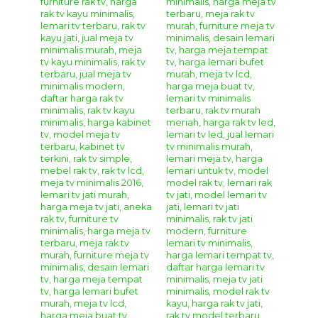
Furniture
Silahkan menghubungi kontak kami yang sudah tertera di
bagian atas dan bawah pada website kami ini, kami sudah
menyediakan beberapa metode pemesanan dan
pembayaran untuk memudahkan anda dalam
mendapatkan produk mebel jepara yang anda inginkan.
Metode Pemesanan :
Anda dapat melakukan pemesanan produk mebel jepara
yang anda inginkan menggunakan cara
online
chatting
dengan kami melalui
WhatsApp
,
Telepon
,
dan
Video Call
. Dan proses pembayaran dapat melalui
transfer bank lokal atas nama owner kami
Sdri. Yonika
Febriana Putri dengan
ketentuan sebagai berikut.
Pilih produk mebel yang anda inginkan, lalu
informasikan nama barang berseta kode produknya
kepada kami.
Selanjutnya silahkan melakukan transfer
Down
Payment 50%
dari total produk yang anda pesan.
Sisa pembayaran
50%
dapat anda bayarkan ketika
produk mebel yang anda pesan sudah selesai siap
kirim dan anda sudah mendapatkan foto final dari
produk mebel yang anda pesan.