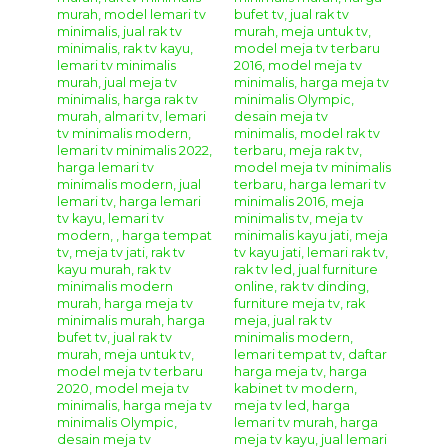
Bufet TV Jati Klasik Bombay
Bufet TV Jati Klasik Bombay
Set Bufet Ukir Hias Untuk Ruang Tamu –
merupakan sebuah desain
bufet tv hias
model klasik
dengan hiasan ukir yang elegan.
Bufet TV Jati Klasik
Bombay
ini mempunyai model desain furniture klasik
modern yang sangat cantik untuk melengkapi ruang tamu
ataupun ruang keluarga anda. Dengan bahan kayu mahoni
berkualitas akan menjamin ketahanan dari pemakaian bufet
tv ini.
Bufet TV Jati Klasik Bombay
sangat cocok untuk
mengisi ruang tamu anda yang bergaya klasik dan modern.
Sangat cocok untuk mempercantik ruangan rumah anda
yang bergaya klasik modern. Lengkapi ruangan rumah anda
agar semakin menarik dan nyaman dengan berbagai
model produk
furniture
buatan kami.
Anda bisa berbelanja online produk
furniture jepara
di
tempat kami karena kami menyediakan berbagai jenis
mebel disini dengan harga terjangkau dibandingkan