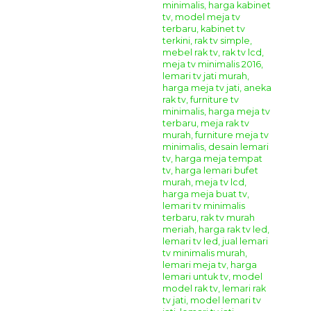
Produk
Giandra Furniture
Silahkan menghubungi kontak kami yang sudah tertera di
bagian atas dan bawah pada website kami ini, kami sudah
menyediakan beberapa metode pemesanan dan
pembayaran untuk memudahkan anda dalam
mendapatkan produk mebel jepara yang anda inginkan.
Metode Pemesanan :
Anda dapat melakukan pemesanan produk
furniture
jepara
yang anda inginkan menggunakan cara
online
chatting
dengan kami melalui
WhatsApp
,
Telepon
,
dan
Video Call
. Dan proses pembayaran dapat melalui
transfer bank lokal atas nama owner kami
Sdri. Yonika
Febriana Putri dengan
ketentuan sebagai berikut.
Pilih produk mebel yang anda inginkan, lalu
informasikan nama barang berseta kode produknya
kepada kami.
Selanjutnya silahkan melakukan transfer
Down
Payment 50%
dari total produk yang anda pesan.
Sisa pembayaran
50%
dapat anda bayarkan ketika
produk mebel yang anda pesan sudah selesai siap
kirim dan anda sudah mendapatkan foto final dari
produk mebel yang anda pesan.