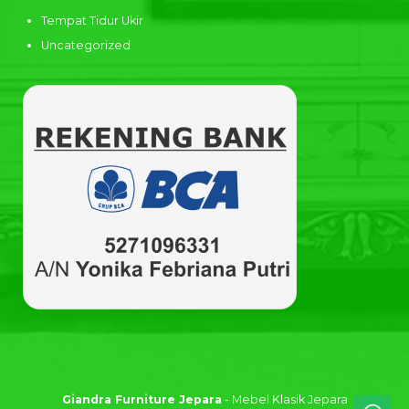
Tempat Tidur Ukir
Uncategorized
Giandra Furniture Jepara
- Mebel Klasik Jepara