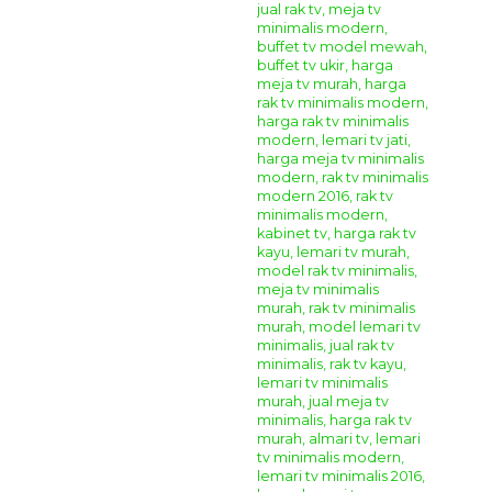
Set Bufet TV Hias Mewah –
merupakan sebuah
desain
bufet tv hias
model klasik dengan hiasan ukir yang
elegan.
Bufet TV Hias Klasik Elegan Marzorrati
ini
mempunyai model desain furniture klasik modern yang
sangat cantik untuk melengkapi ruang tamu ataupun ruang
keluarga anda. Dengan bahan kayu mahoni berkualitas akan
menjamin ketahanan dari pemakaian bufet tv ini.
Bufet TV
Hias Klasik Elegan Marzorrati
sangat cocok untuk
mengisi ruang tamu anda yang bergaya klasik dan modern.
Sangat cocok untuk mempercantik ruangan rumah anda
yang bergaya klasik modern. Lengkapi ruangan rumah anda
agar semakin menarik dan nyaman dengan berbagai
model produk
furniture
buatan kami.