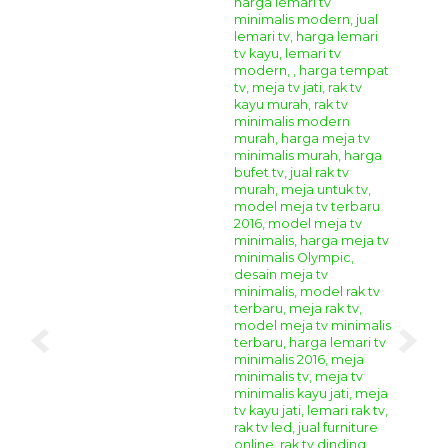
Bufet TV Hias Klasik Elegan
Anda juga dapat melihat produk
Bufet TV
Hias
model lain
Bufet TV Ukir Cantik Madame
Bufet TV Hias Cantik Alezi
Bufet TV Ukir Mewah Vallery
Anda bisa berbelanja online produk
furniture jepara
di
tempat kami karena kami menyediakan berbagai jenis
mebel disini dengan harga terjangkau dibandingkan
dengan toko online mebel lain di Jepara dengan kualitas