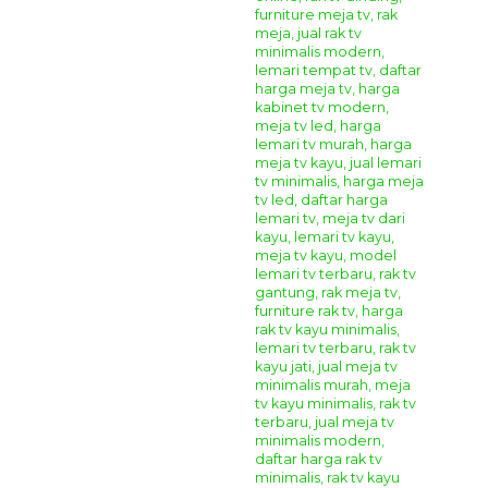
yang bagus dan terjamin. Anda juga dapat memesan
furniture custom yang sesuai dengan kebutuhan rumah dan
selera anda di tempat kami. Segera hubungi
Kontak
Kami
untuk informasi dan pemesanan, serta dapatkan
semua produk mebel berkualitas hanya di
Giandra
Furniture
Spesifikasi Bahan
Bufet TV Hias Elegan
Marzorrati
:
Bahan Baku Utama :
Kayu Mahoni Grade A
Aplikasi Finishing :
Duco Kombinasi
(Sesuai
Permintaan)
Formasi
Bufet TV Hias Elegan Marzorrati
:
Meja TV :
1 Piece (Ukuran 160x50x65 cm)
Lemari Samping :
2 Piece (Ukuran 55x50x200 cm)
Cara Pemesanan Dan Pembelian