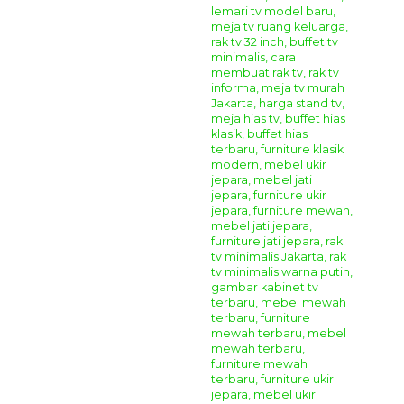
Terima Kasih & Salam Hangat.
GIANDRA FURNITURE
Spread the love
Tags:
almari tv
,
aneka rak tv
,
beli rak tv minimalis
,
Bufet TV Hias Klasik
Elegan Marzorrati
,
bufet tv hias ukiran
,
bufet tv jepara ukir mewah
,
bufet tv
jepara ukiran
,
bufet tv klasik
,
bufet tv klasik mewah
,
bufet tv mewah ukiran
,
bufet tv ruang tamu mewah
,
bufet tv terbaru
,
Bufet tv ukir
,
bufet tv ukir
mewah
,
bufet ukiran mewah
,
buffet hias klasik
,
buffet hias terbaru
,
buffet tv
minimalis
,
buffet tv model mewah
,
buffet tv ukir
,
cabinet tv jepara mewah
,
cabinet tv ukiran
,
cara membuat rak tv
,
daftar harga lemari tv
,
daftar harga
lemari tv minimalis
,
daftar harga mebel
,
daftar harga meja tv
,
daftar harga
meja tv minimalis
,
daftar harga rak tv minimalis
,
desain lemari tv
,
desain
meja tv minimalis
,
foto rak tv terbaru
,
furniture asli jepara
,
furniture eropa
,
furniture Indonesia
,
furniture jati asli jepara
,
furniture jati jepara
,
furniture
jepara mewah
,
furniture jepara terbaru
,
furniture klasik eropa
,
furniture
klasik jepara
,
furniture klasik mewah
,
furniture klasik modern
,
furniture
lemari tv minimalis
,
furniture meja tv
,
furniture meja tv minimalis
,
furniture
mewah
,
furniture mewah terbaru
,
furniture rak tv
,
furniture tv minimalis
,
furniture ukir jati
,
furniture ukir jepara
,
furniture ukir mewah
,
gambar
kabinet tv terbaru
,
harga bufet tv
,
harga kabinet tv
,
harga kabinet tv
modern
,
harga lemari bufet murah
,
harga lemari tempat tv
,
harga lemari tv
,
harga lemari tv kayu
,
harga lemari tv minimalis
,
harga lemari tv minimalis
2022
,
harga lemari tv minimalis modern
,
harga lemari tv murah
,
harga
lemari untuk tv
,
harga meja buat tv
,
harga meja tempat tv
,
harga meja tv
,