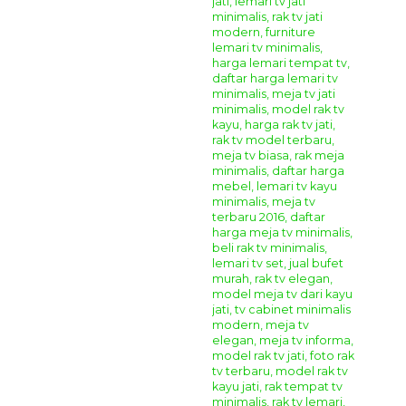
Catatan Tambahan :
Untuk pengiriman kami menggunakan jasa
Ekspedisi
Truck
atau
Peti Kemas
yang ada di
Kota Jepara
dengan
harga yang terjangkau dan terpercaya serta
produk mebel
jepara
yang kami kirim bersifat
Utuh
atau
Knock
Down
(terbongkar)
untuk pemasangannya dapat di bantu
dari pihak ekspedisi.
Produk ini terbuat dari material alami, barang yang akan
anda terima mungkin akan berbeda bentuk serat dan
warnanya.
Kami mengucapkan banyak terima kasih atas kunjungan
dan kepercayaanya anda kepada perusahaa kami, kami
pastikan anda mendapatkan kualitas produk
mebel
jepara
yang terbaik dan juga harga yang bersahabat karena
bagi kami kepuasan pelanggan adalah kesuksesan dan
semangat bagi kami untuk terus memberikan pelayanan
yang maksimal kepada anda.