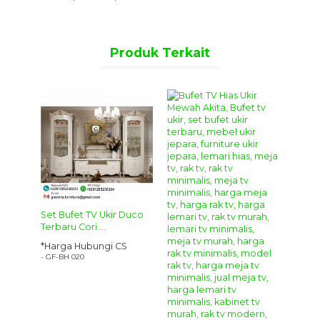
Produk Terkait
Set Bufet TV Ukir Duco
Terbaru Cori....
Bufet TV Hias Klasik Elegan Marzorrati
ewah
*Harga Hubungi CS
- GF-BH 020
Bufet TV Hias Klasik Elegan
S
Marzorrati
3