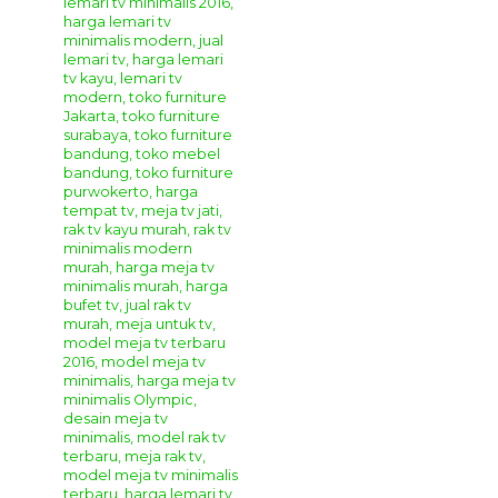
Bufet Klasik Modern Terbaru
Anda bisa berbelanja online produk
furniture jepara
di
tempat kami karena kami menyediakan berbagai jenis
mebel disini dengan harga terjangkau dibandingkan
dengan toko online mebel lain di Jepara dengan kualitas
yang bagus dan terjamin. Anda juga dapat memesan
furniture custom yang sesuai dengan kebutuhan rumah dan
selera anda di tempat kami. Segera hubungi
Kontak
Kami
untuk informasi dan pemesanan, serta dapatkan
semua produk mebel berkualitas hanya di
Giandra
Furniture
Spesifikasi
Bufet Klasik Modern Terbaru Victory
:
Bahan Baku Utama : Kayu Mahoni Grade A
Aplikasi Finishing : Duco Kombinasi
(Sesuai
Permintaan)