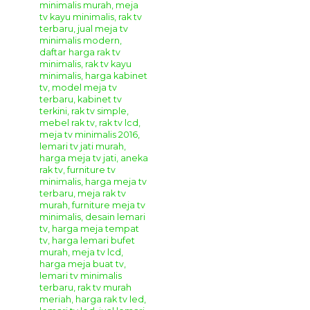
Metode Pemesanan :
Anda dapat melakukan pemesanan produk
mebel
jepara
yang anda inginkan menggunakan cara
online
chatting
dengan kami melalui
WhatsApp
,
Telepon
,
dan
Video Call
. Dan proses pembayaran dapat melalui
transfer bank lokal atas nama owner kami
Sdri. Yonika
Febriana Putri dengan
ketentuan sebagai berikut.
Pilih produk mebel yang anda inginkan, lalu
informasikan nama barang berseta kode produknya
kepada kami.
Selanjutnya silahkan melakukan transfer
Down
Payment 50%
dari total produk yang anda pesan.
Sisa pembayaran
50%
dapat anda bayarkan ketika
produk mebel yang anda pesan sudah selesai siap
kirim dan anda sudah mendapatkan foto final dari
produk mebel yang anda pesan.
Catatan Tambahan :
Untuk pengiriman kami menggunakan jasa
Ekspedisi
Truck
atau
Peti Kemas
yang ada di
Kota Jepara
dengan