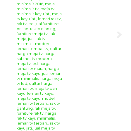
Dimensi
Bufet Klasik Modern Terbaru Victory
:
Ukuran : 160 x 50 x 80 cm
Anda juga dapat melihat produk
meja
bufet
model yang lain :
Bufet Jati Klasik Model Kolonial
Bufet Klasik Mewah Millena
Bufet Jati Minimalis Terbaru Jepara
Cara Pemesanan Dan Pembelian Produk
Giandra
Furniture
Silahkan menghubungi kontak kami yang sudah tertera di
bagian atas dan bawah pada website kami ini, kami sudah
menyediakan beberapa metode pemesanan dan
pembayaran untuk memudahkan anda dalam
mendapatkan produk mebel jepara yang anda inginkan.