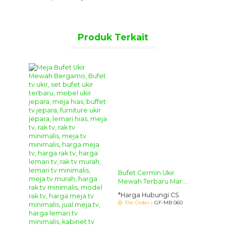
Produk Terkait
Bufet
Mode
*Harg
- GF-M
Bufet Klasik Modern Terbaru Victory
Bufet Klasik Modern Terbaru