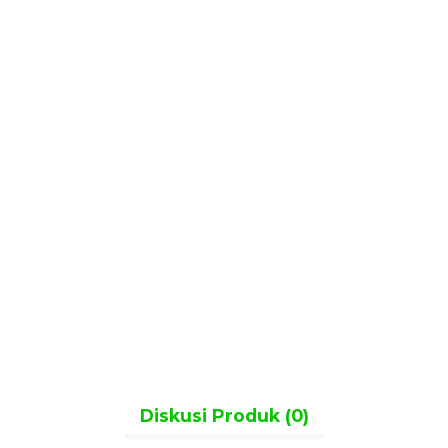
ewah
S
61
Diskusi Produk (0)