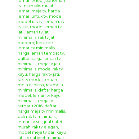
harga yang terjangkau dan terpercaya serta
produk
furniture jepara
yang kami kirim
bersifat
Utuh
atau
Knock Down
(terbongkar)
untuk
pemasangannya dapat di bantu dari pihak ekspedisi.
Produk ini terbuat dari material alami, barang yang akan
anda terima mungkin akan berbeda bentuk serat dan
warnanya.
Kami mengucapkan banyak terima kasih atas kunjungan
dan kepercayaanya anda kepada perusahaa kami, kami
pastikan anda mendapatkan kualitas produk
mebel
jepara
yang terbaik dan juga harga yang bersahabat karena
bagi kami kepuasan pelanggan adalah kesuksesan dan
semangat bagi kami untuk terus memberikan pelayanan
yang maksimal kepada anda.
Terima Kasih & Salam Hangat.
GIANDRA FURNITURE
Spread the love
Tags:
almari tv
,
aneka rak tv
,
beli rak tv minimalis
,
bufet display ruang tamu
,