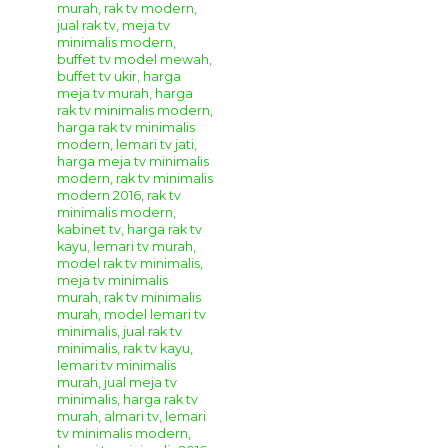
Victory
Meja Bufet Ruang Tamu
merupakan sebuah desain
lemari
meja bufet
yang yang cantik dan elegan.
Bufet
Klasik Modern Terbaru Victory
ini mempunyai model
desain furniture klasik modern yang sangat cantik untuk
melengkapi ruang rumah anda. Dengan bahan kayu
berkualitas akan menjamin ketahanan dari pemakaian
lemari buku ini.
Bufet Klasik Modern Terbaru Victory
sangat cocok untuk mengisi ruang tamu anda yang bergaya
klasik. Sangat cocok untuk mempercantik ruangan rumah
anda yang bergaya klasik modern. Lengkapi ruangan rumah
anda agar semakin menarik dan nyaman dengan berbagai
model produk
furniture
buatan kami.