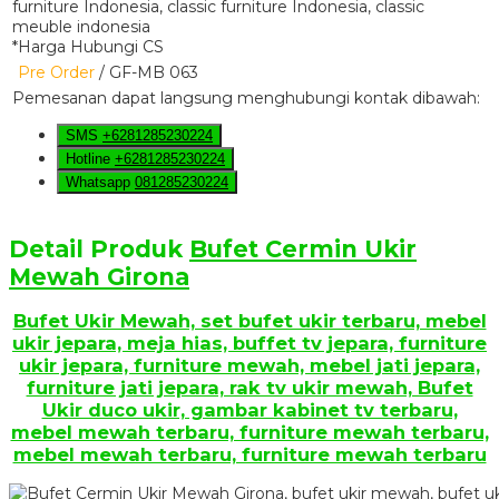
*Harga Hubungi CS
Pre Order
/ GF-MB 063
Pemesanan dapat langsung menghubungi kontak dibawah:
SMS
+6281285230224
Hotline
+6281285230224
Whatsapp
081285230224
Detail Produk
Bufet Cermin Ukir
Mewah Girona
Bufet Ukir Mewah, set bufet ukir terbaru, mebel
ukir jepara, meja hias, buffet tv jepara, furniture
ukir jepara, furniture mewah, mebel jati jepara,
furniture jati jepara, rak tv ukir mewah, Bufet
Ukir duco ukir, gambar kabinet tv terbaru,
mebel mewah terbaru, furniture mewah terbaru,
mebel mewah terbaru, furniture mewah terbaru