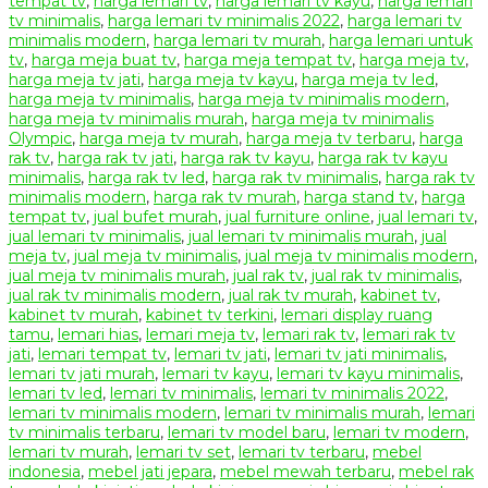
tempat tv
,
harga lemari tv
,
harga lemari tv kayu
,
harga lemari
tv minimalis
,
harga lemari tv minimalis 2022
,
harga lemari tv
minimalis modern
,
harga lemari tv murah
,
harga lemari untuk
tv
,
harga meja buat tv
,
harga meja tempat tv
,
harga meja tv
,
harga meja tv jati
,
harga meja tv kayu
,
harga meja tv led
,
harga meja tv minimalis
,
harga meja tv minimalis modern
,
harga meja tv minimalis murah
,
harga meja tv minimalis
Olympic
,
harga meja tv murah
,
harga meja tv terbaru
,
harga
rak tv
,
harga rak tv jati
,
harga rak tv kayu
,
harga rak tv kayu
minimalis
,
harga rak tv led
,
harga rak tv minimalis
,
harga rak tv
minimalis modern
,
harga rak tv murah
,
harga stand tv
,
harga
tempat tv
,
jual bufet murah
,
jual furniture online
,
jual lemari tv
,
jual lemari tv minimalis
,
jual lemari tv minimalis murah
,
jual
meja tv
,
jual meja tv minimalis
,
jual meja tv minimalis modern
,
jual meja tv minimalis murah
,
jual rak tv
,
jual rak tv minimalis
,
jual rak tv minimalis modern
,
jual rak tv murah
,
kabinet tv
,
kabinet tv murah
,
kabinet tv terkini
,
lemari display ruang
tamu
,
lemari hias
,
lemari meja tv
,
lemari rak tv
,
lemari rak tv
jati
,
lemari tempat tv
,
lemari tv jati
,
lemari tv jati minimalis
,
lemari tv jati murah
,
lemari tv kayu
,
lemari tv kayu minimalis
,
lemari tv led
,
lemari tv minimalis
,
lemari tv minimalis 2022
,
lemari tv minimalis modern
,
lemari tv minimalis murah
,
lemari
tv minimalis terbaru
,
lemari tv model baru
,
lemari tv modern
,
lemari tv murah
,
lemari tv set
,
lemari tv terbaru
,
mebel
indonesia
,
mebel jati jepara
,
mebel mewah terbaru
,
mebel rak