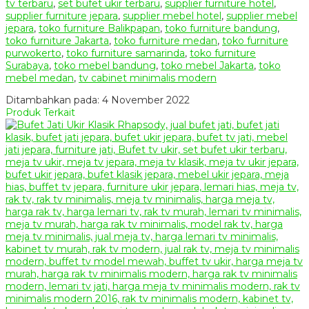
tv terbaru
,
set bufet ukir terbaru
,
supplier furniture hotel
,
supplier furniture jepara
,
supplier mebel hotel
,
supplier mebel
jepara
,
toko furniture Balikpapan
,
toko furniture bandung
,
toko furniture Jakarta
,
toko furniture medan
,
toko furniture
purwokerto
,
toko furniture samarinda
,
toko furniture
Surabaya
,
toko mebel bandung
,
toko mebel Jakarta
,
toko
mebel medan
,
tv cabinet minimalis modern
Ditambahkan pada: 4 November 2022
Produk Terkait