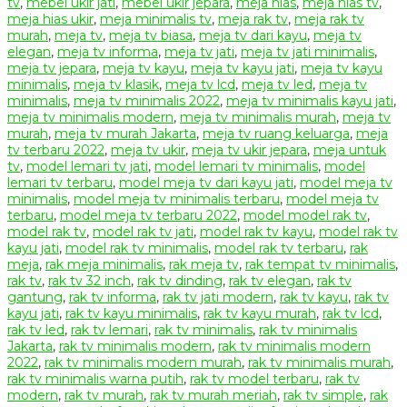
tv
,
mebel ukir jati
,
mebel ukir jepara
,
meja hias
,
meja hias tv
,
meja hias ukir
,
meja minimalis tv
,
meja rak tv
,
meja rak tv
murah
,
meja tv
,
meja tv biasa
,
meja tv dari kayu
,
meja tv
elegan
,
meja tv informa
,
meja tv jati
,
meja tv jati minimalis
,
meja tv jepara
,
meja tv kayu
,
meja tv kayu jati
,
meja tv kayu
minimalis
,
meja tv klasik
,
meja tv lcd
,
meja tv led
,
meja tv
minimalis
,
meja tv minimalis 2022
,
meja tv minimalis kayu jati
,
meja tv minimalis modern
,
meja tv minimalis murah
,
meja tv
murah
,
meja tv murah Jakarta
,
meja tv ruang keluarga
,
meja
tv terbaru 2022
,
meja tv ukir
,
meja tv ukir jepara
,
meja untuk
tv
,
model lemari tv jati
,
model lemari tv minimalis
,
model
lemari tv terbaru
,
model meja tv dari kayu jati
,
model meja tv
minimalis
,
model meja tv minimalis terbaru
,
model meja tv
terbaru
,
model meja tv terbaru 2022
,
model model rak tv
,
model rak tv
,
model rak tv jati
,
model rak tv kayu
,
model rak tv
kayu jati
,
model rak tv minimalis
,
model rak tv terbaru
,
rak
meja
,
rak meja minimalis
,
rak meja tv
,
rak tempat tv minimalis
,
rak tv
,
rak tv 32 inch
,
rak tv dinding
,
rak tv elegan
,
rak tv
gantung
,
rak tv informa
,
rak tv jati modern
,
rak tv kayu
,
rak tv
kayu jati
,
rak tv kayu minimalis
,
rak tv kayu murah
,
rak tv lcd
,
rak tv led
,
rak tv lemari
,
rak tv minimalis
,
rak tv minimalis
Jakarta
,
rak tv minimalis modern
,
rak tv minimalis modern
2022
,
rak tv minimalis modern murah
,
rak tv minimalis murah
,
rak tv minimalis warna putih
,
rak tv model terbaru
,
rak tv
modern
,
rak tv murah
,
rak tv murah meriah
,
rak tv simple
,
rak