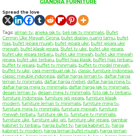
GIANDRA FURNITURE
Spread the love
Tags:
almari tv
,
aneka rak tv
,
beli rak tv minimalis
,
Bufet
Cermin Ukir Mewah Girona
,
bufet display ruang tamu
,
bufet
hias
,
bufet jepara murah
,
bufet jepara ukir
,
bufet jepara ukir
mewah
,
bufet klasik jepara
,
Bufet tv ukir
,
bufet ukir jepara
,
bufet ukir jepara terbaru
,
bufet ukir mewah
,
bufet ukir mewah
jepara
,
bufet ukir terbaru
,
buffet hias klasik
,
buffet hias terbaru
,
buffet tv jepara
,
buffet tv minimalis
,
buffet tv model mewah
,
buffet tv ukir
,
cara membuat rak tv
,
classic furniture Indonesia
,
classic meuble indonesia
,
daftar harga lemari tv
,
daftar harga
lemari tv minimalis
,
daftar harga mebel
,
daftar harga meja tv
,
daftar harga meja tv minimalis
,
daftar harga rak tv minimalis
,
desain lemari tv
,
desain meja tv minimalis
,
foto rak tv terbaru
,
furniture Indonesia
,
furniture jati jepara
,
furniture klasik
modern
,
furniture lemari tv minimalis
,
furniture meja tv
,
furniture meja tv minimalis
,
furniture mewah
,
furniture
mewah terbaru
,
furniture rak tv
,
furniture tv minimalis
,
furniture ukir
,
furniture ukir jati
,
furniture ukir jepara
,
gambar
kabinet tv terbaru
,
harga bufet tv
,
harga kabinet tv
,
harga
kabinet tv modern
,
harga lemari bufet murah
,
harga lemari