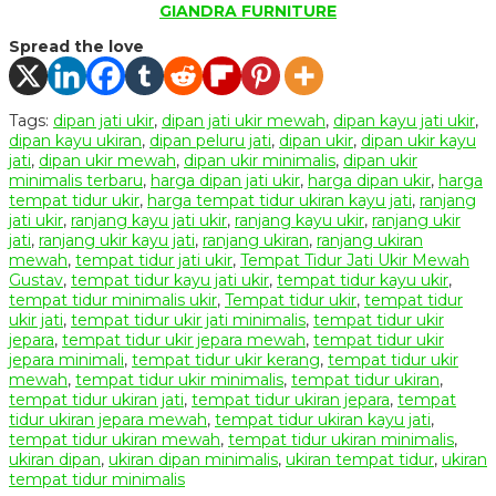
GIANDRA FURNITURE
Spread the love
Tags:
dipan jati ukir
,
dipan jati ukir mewah
,
dipan kayu jati ukir
,
dipan kayu ukiran
,
dipan peluru jati
,
dipan ukir
,
dipan ukir kayu
jati
,
dipan ukir mewah
,
dipan ukir minimalis
,
dipan ukir
minimalis terbaru
,
harga dipan jati ukir
,
harga dipan ukir
,
harga
tempat tidur ukir
,
harga tempat tidur ukiran kayu jati
,
ranjang
jati ukir
,
ranjang kayu jati ukir
,
ranjang kayu ukir
,
ranjang ukir
jati
,
ranjang ukir kayu jati
,
ranjang ukiran
,
ranjang ukiran
mewah
,
tempat tidur jati ukir
,
Tempat Tidur Jati Ukir Mewah
Gustav
,
tempat tidur kayu jati ukir
,
tempat tidur kayu ukir
,
tempat tidur minimalis ukir
,
Tempat tidur ukir
,
tempat tidur
ukir jati
,
tempat tidur ukir jati minimalis
,
tempat tidur ukir
jepara
,
tempat tidur ukir jepara mewah
,
tempat tidur ukir
jepara minimali
,
tempat tidur ukir kerang
,
tempat tidur ukir
mewah
,
tempat tidur ukir minimalis
,
tempat tidur ukiran
,
tempat tidur ukiran jati
,
tempat tidur ukiran jepara
,
tempat
tidur ukiran jepara mewah
,
tempat tidur ukiran kayu jati
,
tempat tidur ukiran mewah
,
tempat tidur ukiran minimalis
,
ukiran dipan
,
ukiran dipan minimalis
,
ukiran tempat tidur
,
ukiran
tempat tidur minimalis