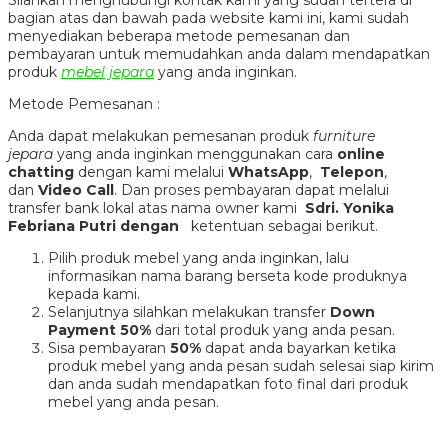
Silahkan menghubungi kontak kami yang sudah tertera di
bagian atas dan bawah pada website kami ini, kami sudah
menyediakan beberapa metode pemesanan dan
pembayaran untuk memudahkan anda dalam mendapatkan
produk
mebel jepara
yang anda inginkan.
Metode Pemesanan :
Anda dapat melakukan pemesanan produk
furniture
jepara
yang anda inginkan menggunakan cara
online
chatting
dengan kami melalui
WhatsApp
,
Telepon
,
dan
Video Call
. Dan proses pembayaran dapat melalui
transfer bank lokal atas nama owner kami
Sdri. Yonika
Febriana Putri dengan
ketentuan sebagai berikut.
Pilih produk mebel yang anda inginkan, lalu
informasikan nama barang berseta kode produknya
kepada kami.
Selanjutnya silahkan melakukan transfer
Down
Payment 50%
dari total produk yang anda pesan.
Sisa pembayaran
50%
dapat anda bayarkan ketika
produk mebel yang anda pesan sudah selesai siap kirim
dan anda sudah mendapatkan foto final dari produk
mebel yang anda pesan.