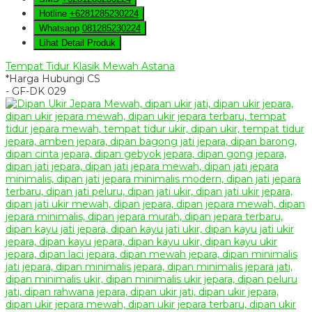
Hotline
+6281285230224
Whatsapp
081285230224
Lihat Detail Produk
Tempat Tidur Klasik Mewah Astana
*Harga Hubungi CS
- GF-DK 029