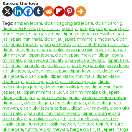
Spread the love
Tags:
amben jepara
,
dipan bagong jati jepara
,
dipan barong
,
dipan besi klasik
,
dipan cinta jepara
,
dipan gebyok jepara
,
dipan
gong jepara
,
dipan jati jepara
,
dipan jati jepara mewah
,
dipan
jati jepara minimalis
,
dipan jati jepara minimalis modern
,
dipan
jati jepara terbaru
,
dipan jati klasik
,
Dipan Jati Mewah Ukir Dior
,
dipan jati peluru
,
dipan jati ukir
,
dipan jati ukir jepara
,
dipan jati
ukir mewah
,
dipan jepara
,
dipan jepara mewah
,
dipan jepara
minimalis
,
dipan jepara murah
,
dipan jepara terbaru
,
dipan kayu
jati jepara
,
dipan kayu jati klasik
,
dipan kayu jati ukir
,
dipan kayu
jati ukir jepara
,
dipan kayu jepara
,
dipan kayu ukir
,
dipan kayu
ukir jepara
,
dipan klasik
,
dipan klasik minimalis
,
dipan klasik
modern
,
dipan laci jepara
,
dipan mewah jepara
,
dipan
minimalis jati jepara
,
dipan minimalis jepara
,
dipan minimalis
jepara jati
,
dipan minimalis ukir
,
dipan minimalis ukir jepara
,
dipan peluru jati
,
dipan rahwana jepara
,
dipan rahwana mawar
,
dipan ukir
,
dipan ukir jati
,
dipan ukir jepara
,
dipan ukir jepara
mewah
,
dipan ukir jepara terbaru
,
dipan ukir mewah
,
dipan ukir
minimalis
,
dipan ukir minimalis terbaru
,
dipan ukiran jepara
minimalis
,
dipan ukiran kayu jati
,
furniture klasik
,
furniture
klasik jepara
,
furniture klasik mewah
,
furniture ukir
,
furniture
ukir jepara
,
furniture ukir mewah
,
harga dipan jati jepara
,
harga