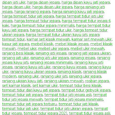
dipan jati ukir
,
harga dipan jepara
,
harga dipan kayu jati jepara
,
harga dipan ukir
,
harga dipan ukir jepara
,
harga ranjang jati
jepara
,
harga ranjang jepara
,
harga ranjang kayu jati jepara
,
harga tempat tidur jati jepara
,
harga tempat tidur jati ukir
jepara
,
harga tempat tidur jepara
,
harga tempat tidur jepara 6
kaki
,
harga tempat tidur jepara minimalis
,
harga tempat tidur
kayu jati jepara
,
harga tempat tidur ukir
,
harga tempat tidur
ukiran jepara
,
harga tempat tidur ukiran kayu jati
,
jepara
tempat tidur
,
kamar set klasik mewah
,
kamar set mewah ukir
,
kasur jati jepara
,
mebel klasik
,
mebel klasik jepara
,
mebel klasik
mewah
,
mebel ukir
,
mebel ukir jepara
,
mebel ukir mewah
,
ranjang besi klasik
,
ranjang jati jepara
,
ranjang jati jepara ukiran
,
ranjang jati ukir
,
ranjang jati ukir jepara
,
ranjang jepara
,
ranjang
jepara kayu jati
,
ranjang jepara minimalis
,
ranjang kayu jati
jepara
,
ranjang kayu jati ukir
,
ranjang kayu jepara
,
ranjang kayu
ukir
,
ranjang kayu ukiran jepara
,
ranjang klasik
,
ranjang klasik
modern
,
ranjang ukir
,
ranjang ukir jati
,
ranjang ukir jepara
,
ranjang ukiran kayu jati
,
ranjang ukiran mewah
,
rosban jepara
,
set kamar klasik
,
set kamar ukir
,
tempat tidur besi klasik
,
tempat tidur dari kayu jati jepara
,
tempat tidur gebyok jepara
,
tempat tidur jati jepara
,
tempat tidur jati jepara asli
,
tempat
tidur jati jepara mewah
,
tempat tidur jati jepara minimalis
,
tempat tidur jati jepara terbaru
,
tempat tidur jati klasik
,
tempat tidur jati ukir
,
tempat tidur jati ukiran jepara
,
tempat
tidur jepara
,
tempat tidur jepara 2021
,
tempat tidur jepara asli
,