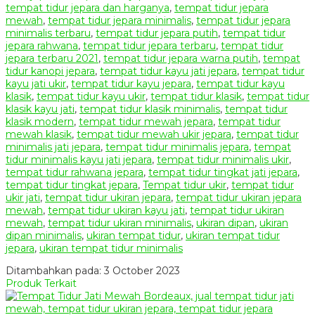
tempat tidur jepara dan harganya
,
tempat tidur jepara
mewah
,
tempat tidur jepara minimalis
,
tempat tidur jepara
minimalis terbaru
,
tempat tidur jepara putih
,
tempat tidur
jepara rahwana
,
tempat tidur jepara terbaru
,
tempat tidur
jepara terbaru 2021
,
tempat tidur jepara warna putih
,
tempat
tidur kanopi jepara
,
tempat tidur kayu jati jepara
,
tempat tidur
kayu jati ukir
,
tempat tidur kayu jepara
,
tempat tidur kayu
klasik
,
tempat tidur kayu ukir
,
tempat tidur klasik
,
tempat tidur
klasik kayu jati
,
tempat tidur klasik minimalis
,
tempat tidur
klasik modern
,
tempat tidur mewah jepara
,
tempat tidur
mewah klasik
,
tempat tidur mewah ukir jepara
,
tempat tidur
minimalis jati jepara
,
tempat tidur minimalis jepara
,
tempat
tidur minimalis kayu jati jepara
,
tempat tidur minimalis ukir
,
tempat tidur rahwana jepara
,
tempat tidur tingkat jati jepara
,
tempat tidur tingkat jepara
,
Tempat tidur ukir
,
tempat tidur
ukir jati
,
tempat tidur ukiran jepara
,
tempat tidur ukiran jepara
mewah
,
tempat tidur ukiran kayu jati
,
tempat tidur ukiran
mewah
,
tempat tidur ukiran minimalis
,
ukiran dipan
,
ukiran
dipan minimalis
,
ukiran tempat tidur
,
ukiran tempat tidur
jepara
,
ukiran tempat tidur minimalis
Ditambahkan pada: 3 October 2023
Produk Terkait