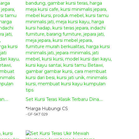
n....
Set Kursi Teras Klasik Terbaru Dina....
*Harga Hubungi CS
- GF-SKT 029