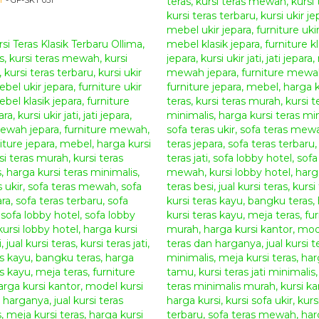
r
- GF-SKT 031