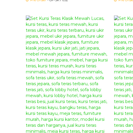
Pre Order
- GF-SKT 032
Pre Orde