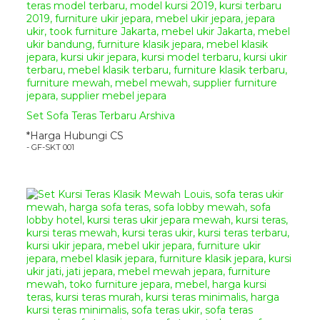
memesan furniture custom yang
sesuai dengan kebutuhan rumah
dan selera anda di tempat kami.
Segera hubungi
Kontak
Kami
untuk informasi dan
pemesanan, serta dapatkan
semua produk mebel berkualitas
hanya di
Giandra Furniture
Set Sofa Teras Terbaru Arshiva
*Harga Hubungi CS
Spesifikasi Bahan
Set Sofa Teras
- GF-SKT 001
Klasik Vitra
:
Bahan Baku Utama :
Kayu
Mahoni TPK Perhutani
Aplikasi Finishing
:
Natural
(Sesuai
Permintaan)
Jenis Kain Jok
:
Bludru/fabric/kulit
sintetis
(Sesuai
Permintaan)