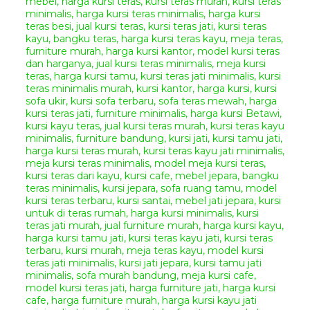
produk yang anda pesan.
Sisa pembayaran
50%
dapat
anda bayarkan ketika produk
mebel yang anda pesan
sudah selesai siap kirim dan
anda sudah mendapatkan
foto final dari produk mebel
yang anda pesan.
Catatan Tambahan :
Untuk pengiriman kami
menggunakan jasa
Ekspedisi
Truck
atau
Peti Kemas
yang ada
di
Kota Jepara
dengan harga
yang terjangkau dan terpercaya
serta produk mebel jepara yang
kami kirim
bersifat
Utuh
atau
Knock
Down
(terbongkar)
untuk
pemasangannya dapat di bantu
dari pihak ekspedisi.