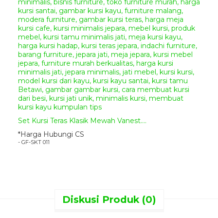
Produk ini terbuat dari material
alami, barang yang akan anda
terima mungkin akan berbeda
bentuk serat dan warnanya.
Kami mengucapkan banyak
terima kasih atas kunjungan dan
kepercayaanya anda kepada
perusahaa kami, kami pastikan
anda mendapatkan kualitas
produk mebel jepara yang terbaik
dan juga harga yang bersahabat
karena bagi kami kepuasan
Set Kursi Teras Klasik Mewah Vanest....
pelanggan adalah kesuksesan dan
*Harga Hubungi CS
semangat bagi kami untuk terus
- GF-SKT 011
memberikan pelayanan yang
maksimal kepada anda.
Terima Kasih & Salam Hangat.
Diskusi Produk (0)
GIANDRA FURNITURE
Spread the love