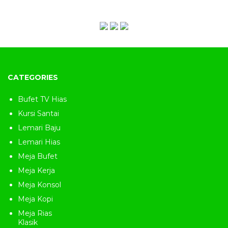
minimalis jepara
,
kursi murah
,
kursi santai
,
kursi sofa terbaru
,
kursi sofa ukir
,
kursi
tamu Betawi
,
kursi tamu jati
,
kursi tamu
jati minimalis
,
kursi tamu minimalis jati
,
kursi teras
,
kursi teras dari kayu
,
kursi teras
jati
,
kursi teras jati minimalis
,
kursi teras jati
murah
,
kursi teras jepara
,
kursi teras kayu
,
kursi teras kayu jati
,
kursi teras kayu jati
minimalis
,
kursi teras kayu minimalis
,
kursi
teras minimalis
,
kursi teras minimalis
murah
,
kursi teras murah
,
kursi teras
CATEGORIES
terbaru
,
kursi untuk di teras rumah
,
mebel
,
mebel jati jepara
,
mebel jepara
,
mebel kursi
,
meja jepara
,
meja kursi cafe
,
meja kursi
Bufet TV Hias
kayu
,
meja kursi teras
,
meja kursi teras
minimalis
,
meja teras
,
meja teras kayu
,
Kursi Santai
membuat kursi kayu kumpulan tips
,
minimalis kursi
,
model kursi dari kayu
,
Lemari Baju
model kursi teras dan harganya
,
model
kursi teras jati
,
model kursi teras jati
Lemari Hias
minimalis
,
model kursi teras terbaru
,
model
meja kursi teras
,
modera furniture
,
produk
Meja Bufet
mebel
,
sofa murah bandung
,
sofa ruang
tamu
,
sofa teras mewah
,
toko furniture
Meja Kerja
murah
Meja Konsol
Meja Kopi
Meja Rias
Klasik