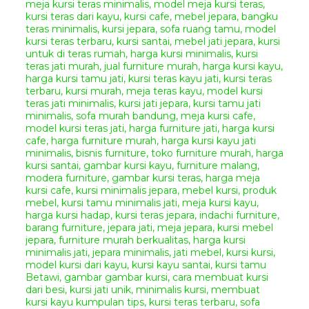
berkualitas akan menjamin
ketahanan dari pemakaian sofa ini.
Set Sofa Teras Klasik
Vitra
sangat cocok untuk mengisi
ruang rumah anda yang bergaya
klasik maupun modern. Sangat
cocok untuk mempercantik
ruangan rumah anda yang
bergaya klasik modern. Lengkapi
ruangan rumah anda agar
semakin menarik dan nyaman
dengan berbagai model
produk
furniture
buatan kami.
Anda bisa berbelanja online
produk
furniture jepara
di
tempat kami karena kami
menyediakan berbagai jenis
mebel disini dengan harga
terjangkau dibandingkan dengan
toko online mebel lain di Jepara
dengan kualitas yang bagus dan
terjamin. Anda juga dapat