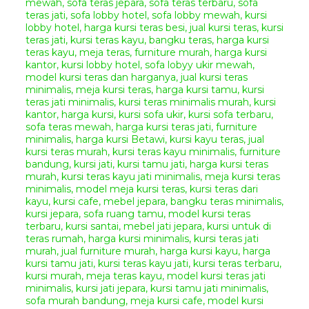
Jenis Busa Jok :
Super
Foam LJ 26
(Empuk, Kenyal,
& Tidak Mudah Kempes)
Formasi
Set Sofa Teras Klasik
Vitra
:
Meja Tengah :
1 Piece
Kursi Tamu :
2 Pieces
Cara Pemesanan Dan
Pembelian Produk
Giandra
Furniture
Silahkan menghubungi kontak
kami yang sudah tertera di bagian
atas dan bawah pada website
kami ini, kami sudah menyediakan
beberapa metode pemesanan
dan pembayaran untuk
memudahkan anda dalam