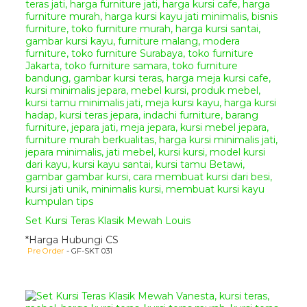
mendapatkan produk mebel
jepara yang anda inginkan.
Metode Pemesanan :
Anda dapat melakukan
pemesanan produk mebel jepara
yang anda inginkan
menggunakan cara
online
chatting
dengan kami
melalui
WhatsApp
,
Telepon
,
dan
Video Call
. Dan proses
pembayaran dapat melalui
transfer bank lokal atas nama
owner kami
Sdri. Yonika
Febriana Putri dengan
ketentuan sebagai berikut.
Pilih produk mebel yang
Set Kursi Teras Klasik Mewah Louis
anda inginkan, lalu
*Harga Hubungi CS
informasikan nama barang
Pre Order
- GF-SKT 031
berseta kode produknya
kepada kami.
Selanjutnya silahkan
melakukan transfer
Down
Payment 50%
dari total