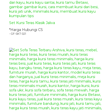
Set Kursi Teras Klasik Jaliva
*Harga Hubungi CS
- GF-SKT 021
Set Sofa Teras Klasik Vitra
Set Kursi Teras Klasik Jepara –
merupakan sebuah desain sofa
desain klasik dengan hiasan ukir
yang elegan.
Set Sofa Teras
Klasik Vitra
ini mempunyai model
desain furniture klasik modern
yang sangat cantik untuk
melengkapi ruang rumah anda.
Dengan bahan rangka mahoni