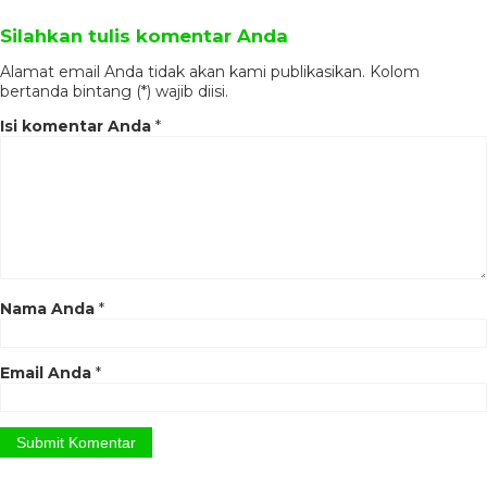
Silahkan tulis komentar Anda
Alamat email Anda tidak akan kami publikasikan. Kolom
bertanda bintang (*) wajib diisi.
Tags:
bangku teras
,
bangku teras
minimalis
,
barang furniture
,
bisnis
Isi komentar Anda
*
furniture
,
cara membuat kursi dari besi
,
furniture bandung
,
furniture malang
,
furniture minimalis
,
furniture murah
,
furniture murah berkualitas
,
gambar
gambar kursi
,
gambar kursi kayu
,
gambar
kursi teras
,
harga furniture jati
,
harga
furniture murah
,
harga kursi
,
harga kursi
Betawi
,
harga kursi cafe
,
harga kursi
hadap
,
harga kursi kantor
,
harga kursi
kayu
,
harga kursi kayu jati minimalis
,
harga kursi minimalis
,
harga kursi
minimalis jati
,
harga kursi santai
,
harga
Nama Anda
*
kursi tamu
,
harga kursi tamu jati
,
harga
kursi teras
,
harga kursi teras besi
,
harga
kursi teras jati
,
harga kursi teras kayu
,
harga kursi teras minimalis
,
harga kursi
Email Anda
*
teras murah
,
harga meja kursi cafe
,
indachi furniture
,
jati mebel
,
jepara jati
,
jepara minimalis
,
jual furniture murah
,
jual
kursi teras
,
jual kursi teras minimalis
,
jual
kursi teras murah
,
kursi cafe
,
kursi jati
,
kursi jati jepara
,
kursi jati unik
,
kursi jepara
,
kursi kantor
,
kursi kayu santai
,
kursi kayu
teras
,
kursi kursi
,
kursi mebel jepara
,
kursi