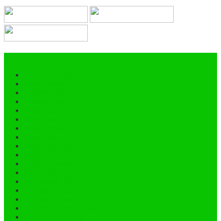
Categories
Bufet TV Hias
Kursi Santai
Lemari Baju
Lemari Hias
Meja Bufet
Meja Kerja
Meja Konsol
Meja Kopi
Meja Rias Klasik
Nakas
Pigura Cermin
Rak Buku
Set Kamar Tidur Ukir
Set Kursi Makan Ukir
Set Kursi Teras
Set Sofa Tamu Klasik
Tempat Tidur Ukir