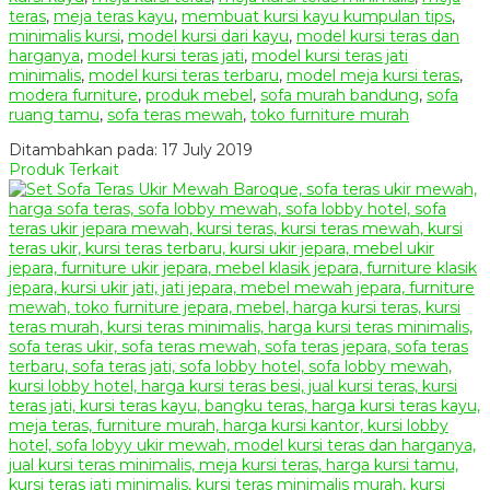
teras
,
meja teras kayu
,
membuat kursi kayu kumpulan tips
,
minimalis kursi
,
model kursi dari kayu
,
model kursi teras dan
harganya
,
model kursi teras jati
,
model kursi teras jati
minimalis
,
model kursi teras terbaru
,
model meja kursi teras
,
modera furniture
,
produk mebel
,
sofa murah bandung
,
sofa
ruang tamu
,
sofa teras mewah
,
toko furniture murah
Ditambahkan pada: 17 July 2019
Produk Terkait