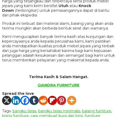
harga yang terjangkau dan terpercaya serta produk mebel
jepara yang kami kirim bersifat
Utuh
atau
Knock
Down
(terbongkar)
untuk pemasangannya dapat di bantu
dari pihak ekspedisi.
Produk ini terbuat dari material alami, barang yang akan anda
terima mungkin akan berbeda bentuk serat dan warnanya.
Kami mengucapkan banyak terima kasih atas kunjungan dan
kepercayaanya anda kepada perusahaa kami, kami pastikan
anda mendapatkan kualitas produk mebel jepara yang terbaik
dan juga harga yang bersahabat karena bagi kami kepuasan
pelanggan adalah kesuksesan dan semangat bagi kami untuk
terus memberikan pelayanan yang maksimal kepada anda.
Terima Kasih & Salam Hangat.
GIANDRA FURNITURE
Spread the love
Tags:
bangku teras
,
bangku teras minimalis
,
barang furniture
,
bisnis furniture
,
cara membuat kursi dari besi
,
furniture