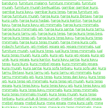
bandung
,
furniture malang
,
furniture minimalis
,
furniture
murah
,
furniture murah berkualitas
,
gambar gambar kursi
,
gambar kursi kayu
,
gambar kursi teras
,
harga furniture jati
,
harga furniture murah
,
harga kursi
,
harga kursi Betawi
,
harga
kursi cafe
,
harga kursi hadap
,
harga kursi kantor
,
harga kursi
kayu
,
harga kursi kayu jati minimalis
,
harga kursi minimalis
,
harga kursi minimalis jati
,
harga kursi santai
,
harga kursi tamu
,
harga kursi tamu jati
,
harga kursi teras
,
harga kursi teras besi
,
harga kursi teras jati
,
harga kursi teras kayu
,
harga kursi teras
minimalis
,
harga kursi teras murah
,
harga meja kursi cafe
,
indachi furniture
,
jati mebel
,
jepara jati
,
jepara minimalis
,
jual
furniture murah
,
jual kursi teras
,
jual kursi teras minimalis
,
jual
kursi teras murah
,
kursi cafe
,
kursi jati
,
kursi jati jepara
,
kursi jati
unik
,
kursi jepara
,
kursi kantor
,
kursi kayu santai
,
kursi kayu
teras
,
kursi kursi
,
kursi mebel jepara
,
kursi minimalis jepara
,
kursi murah
,
kursi santai
,
kursi sofa terbaru
,
kursi sofa ukir
,
kursi
tamu Betawi
,
kursi tamu jati
,
kursi tamu jati minimalis
,
kursi
tamu minimalis jati
,
kursi teras
,
kursi teras dari kayu
,
kursi teras
jati
,
kursi teras jati minimalis
,
kursi teras jati murah
,
kursi teras
jepara
,
kursi teras kayu
,
kursi teras kayu jati
,
kursi teras kayu jati
minimalis
,
kursi teras kayu minimalis
,
kursi teras minimalis
,
kursi teras minimalis murah
,
kursi teras murah
,
kursi teras
terbaru
,
kursi untuk di teras rumah
,
mebel
,
mebel jati jepara
,
mebel jepara
,
mebel kursi
,
meja jepara
,
meja kursi cafe
,
meja
kursi kayu
,
meja kursi teras
,
meja kursi teras minimalis
,
meja