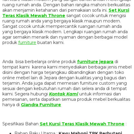
ruang rumah anda. Dengan bahan rangka mahoni berkualitas
akan menjamin ketahanan dari pemakaian sofa ini.
Set Kursi
Teras Klasik Mewah Throne
sangat cocok untuk mengisi
ruang rumah anda yang bergaya klasik maupun modern.
Sangat cocok untuk mempercantik ruangan rumah anda
yang bergaya klasik modern. Lengkapi ruangan rumah anda
agar semakin menarik dan nyaman dengan berbagai model
produk
furniture
buatan kami.
Anda bisa berbelanja online produk
furniture jepara
di
tempat kami karena kami menyediakan berbagai jenis mebel
disini dengan harga terjangkau dibandingkan dengan toko
online mebel lain di Jepara dengan kualitas yang bagus dan
terjamin. Anda juga dapat memesan furniture custom yang
sesuai dengan kebutuhan rumah dan selera anda di tempat
kami. Segera hubungi
Kontak Kami
untuk informasi dan
pemesanan, serta dapatkan semua produk mebel berkualitas
hanya di
Giandra Furniture
Spesifikasi Bahan
Set Kursi Teras Klasik Mewah Throne
:
Bahan Baku Utama :
Kayu Mahoni TPK Perhutani