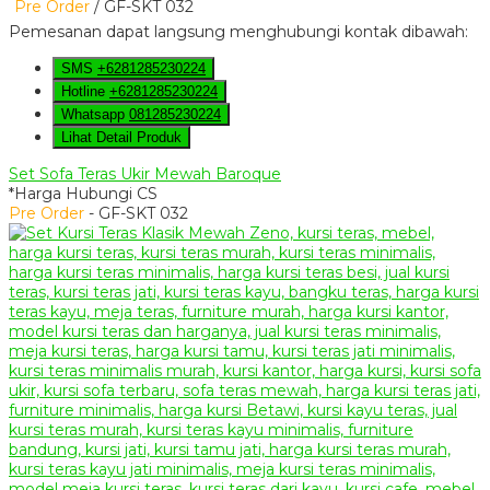
Pre Order
/ GF-SKT 032
Pemesanan dapat langsung menghubungi kontak dibawah:
SMS
+6281285230224
Hotline
+6281285230224
Whatsapp
081285230224
Lihat Detail Produk
Set Sofa Teras Ukir Mewah Baroque
*Harga Hubungi CS
Pre Order
- GF-SKT 032