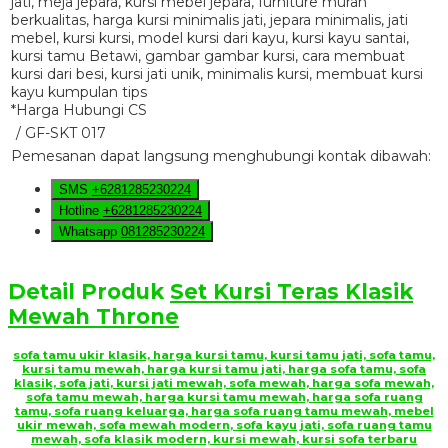
*Harga Hubungi CS
/ GF-SKT 017
Pemesanan dapat langsung menghubungi kontak dibawah:
SMS
+6281285230224
Hotline
+6281285230224
Whatsapp
081285230224
Detail Produk
Set Kursi Teras Klasik
Mewah Throne
sofa tamu ukir klasik, harga kursi tamu, kursi tamu jati, sofa tamu,
kursi tamu mewah, harga kursi tamu jati, harga sofa tamu, sofa
klasik, sofa jati, kursi jati mewah, sofa mewah, harga sofa mewah,
sofa tamu mewah, harga kursi tamu mewah, harga sofa ruang
tamu, sofa ruang keluarga, harga sofa ruang tamu mewah, mebel
ukir mewah, sofa mewah modern, sofa kayu jati, sofa ruang tamu
mewah, sofa klasik modern, kursi mewah, kursi sofa terbaru