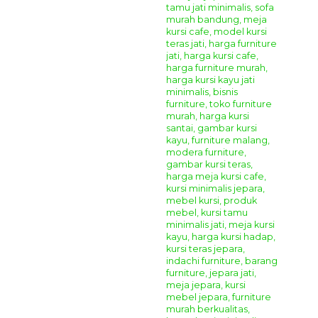
Jenis Busa Jok :
Super Foam LJ 26
(Empuk, Kenyal, &
Tidak Mudah Kempes)
Formasi
Set Kursi Teras Ukir Terbaru Villano
:
Kursi Tamu :
2 Pieces
Meja Tengah :
1 Piece
Anda juga dapat melihat produk Set kursi Teras model yang
lain ====>>>
Set Kursi Teras Klasik Mewah Zetta
Cara Pemesanan Dan Pembelian Produk
Giandra
Furniture
Silahkan menghubungi kontak kami yang sudah tertera di
bagian atas dan bawah pada website kami ini, kami sudah
menyediakan beberapa metode pemesanan dan
pembayaran untuk memudahkan anda dalam
mendapatkan produk mebel jepara yang anda inginkan.