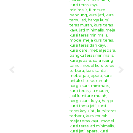
modern. Lengkapi ruangan rumah anda agar semakin
menarik dan nyaman dengan berbagai model
produk
furniture
buatan kami.
Anda bisa berbelanja online produk
furniture jepara
di
tempat kami karena kami menyediakan berbagai jenis
mebel disini dengan harga terjangkau dibandingkan
dengan toko online mebel lain di Jepara dengan kualitas
yang bagus dan terjamin. Anda juga dapat memesan
furniture custom yang sesuai dengan kebutuhan rumah dan
selera anda di tempat kami. Segera hubungi
Kontak
Kami
untuk informasi dan pemesanan, serta dapatkan
semua produk mebel berkualitas hanya di
Giandra
Furniture
Spesifikasi Bahan
Set Kursi Teras Ukir Terbaru Villano
:
Bahan Baku Utama :
Kayu Jati Grade A
Aplikasi Finishing :
Duco Kombinasi
(Sesuai
Permintaan)
Jenis Kain Jok :
Bludru/fabric/kulit sintetis
(Sesuai
Permintaan)