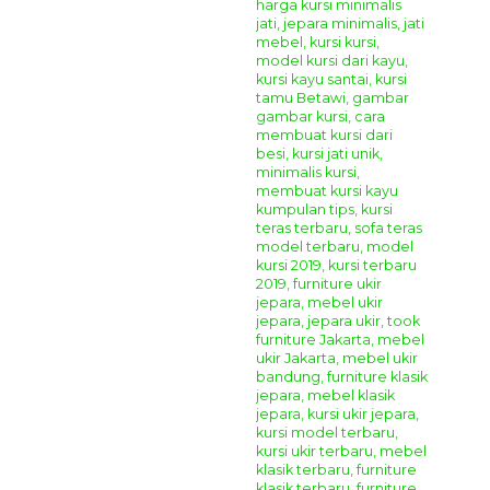
Metode Pemesanan :
Anda dapat melakukan pemesanan produk mebel jepara
yang anda inginkan menggunakan cara
online
chatting
dengan kami melalui
WhatsApp
,
Telepon
,
dan
Video Call
. Dan proses pembayaran dapat melalui
transfer bank lokal atas nama owner kami
Sdri. Yonika
Febriana Putri dengan
ketentuan sebagai berikut.
Pilih produk mebel yang anda inginkan, lalu
informasikan nama barang berseta kode produknya
kepada kami.
Selanjutnya silahkan melakukan transfer
Down
Payment 50%
dari total produk yang anda pesan.
Sisa pembayaran
50%
dapat anda bayarkan ketika
produk mebel yang anda pesan sudah selesai siap
kirim dan anda sudah mendapatkan foto final dari
produk mebel yang anda pesan.
Catatan Tambahan :
Untuk pengiriman kami menggunakan jasa
Ekspedisi
Truck
atau
Peti Kemas
yang ada di
Kota Jepara
dengan
harga yang terjangkau dan terpercaya serta produk mebel