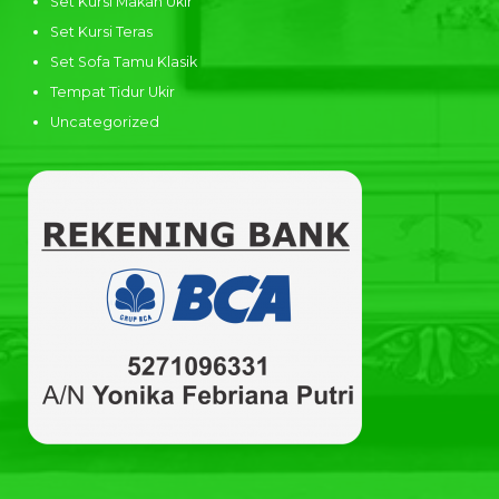
Set Kursi Makan Ukir
Set Kursi Teras
Set Sofa Tamu Klasik
Tempat Tidur Ukir
Uncategorized