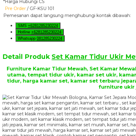
*Harga Hubungi CS
Pre Order
/ GF-KSU 101
Pemesanan dapat langsung menghubungi kontak dibawah:
SMS
+6281285230224
Hotline
+6281285230224
Whatsapp
081285230224
Detail Produk
Set Kamar Tidur Ukir M
Furniture Kamar Tidur Mewah, Set Kamar Mewah
utama, tempat tidur ukir, kamar set ukir, kama
tidur, harga kamar set, kamar set terbaru jepa
furniture ukir