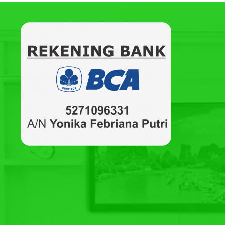
Meja Direktur Jati
Anda juga dapat melihat Produk
Meja Kantor
m
Minimalis Kintani
Anda bisa berbelanja online produk
furniture jepa
berbagai jenis mebel disini dengan harga terjangka
Jepara dengan kualitas yang bagus dan terjamin. 
sesuai dengan kebutuhan rumah dan selera anda d
informasi dan pemesanan, serta dapatkan semua pr