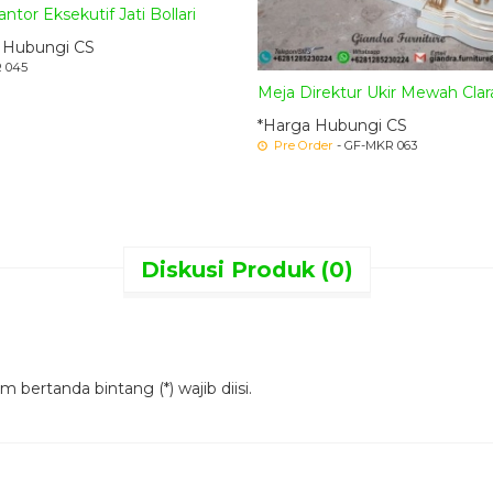
ntor Eksekutif Jati Bollari
 Hubungi CS
 045
Meja Direktur Ukir Mewah Clar
*Harga Hubungi CS
Pre Order
- GF-MKR 063
Meja Direktur Jati
Meja Direktur Jati Ukir M
Diskusi Produk (0)
Meja Kantor Terbaru jepara–
merupakan sebuah
hiasan aksen yang simpel dan elegan.
Meja Direkt
desain furniture klasik modern yang sangat cantik
 bertanda bintang (*) wajib diisi.
bahan kayu berkualitas akan menjamin ketahanan me
Armand
sangat cocok untuk mengisi ruang rumah 
cocok untuk mempercantik ruangan rumah anda ya
rumah anda agar semakin menarik dan nyaman de