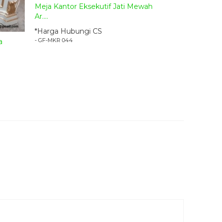
Meja Kantor Eksekutif Jati Mewah
Ar....
*Harga Hubungi CS
- GF-MKR 044
a
 Ukir Mewah Armand
ewah Armand
 desain
meja kerja
model klasik minimalis dengan
ur Jati Ukir Mewah Armand
ini mempunyai model
 untuk melengkapi ruangan kerja anda. Dengan
ja kerja ini.
Meja Direktur Jati Ukir Mewah
anda yang bergaya klasik dan modern. Sangat
ng bergaya klasik modern. Lengkapi ruangan
ngan berbagai model produk
furniture
buatan kami.