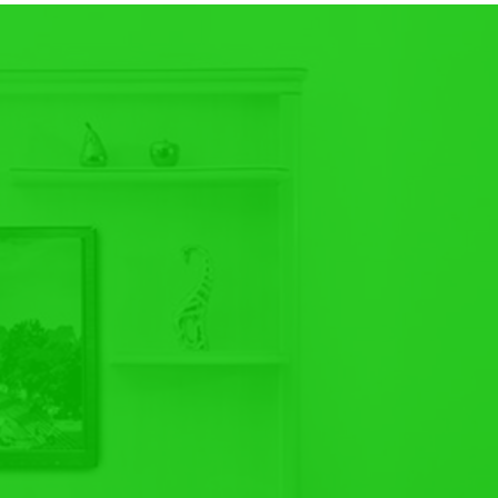
 Ukir Mewah Jepara
odel yang lain ====>>>
Meja Kerja Jati
ra
di tempat kami karena kami menyediakan
u dibandingkan dengan toko online mebel lain di
Anda juga dapat memesan furniture custom yang
i tempat kami. Segera hubungi
Kontak Kami
untuk
oduk mebel berkualitas hanya di
Giandra