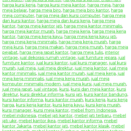
harga kursi kerja
,
harga kursi meja kantor
,
harga meja
,
harga
meja belajar
,
harga meja biro
,
harga meja biro kantor
,
harga
meja computer
,
harga meja dan kursi computer
,
harga meja
dan kursi kantor
,
harga meja dan kursi kerja
,
harga meja
kantor
,
harga meja kantor jati
,
harga meja kantor minimalis
,
harga meja kantor murah
,
harga meja kerja
,
harga meja kerja
kantor
,
harga meja kerja kayu
,
harga meja kerja kayu jati
,
harga meja kerja minimalis
,
harga meja kerja murah
,
harga
meja kursi
,
harga meja makan
,
harga meja murah
,
harga meja
pejabat
,
harga meja rapat kantor
,
harga meja tulis
,
interior
vintage
,
jual dekorasi rumah vintage
,
jual furniture jepara
,
jual
furniture kantor
,
jual kursi kantor
,
jual kursi manager
,
jual kursi
murah
,
jual meja
,
jual meja direktur
,
jual meja kantor
,
jual meja
kantor minimalis
,
jual meja kantor murah
,
jual meja kerja
,
jual
meja kerja minimalis
,
jual meja kerja murah
,
jual meja
komputer minimalis modern
,
jual meja kursi
,
jual meja murah
,
jual meja rapat
,
jual vintage
,
kursi
,
kursi dan meja kantor
,
kursi
direktur
,
kursi direktur informa
,
kursi jati
,
kursi kantor bandung
,
kursi kantor informa
,
kursi kantor murah
,
kursi kerja
,
kursi kerja
harga
,
kursi kerja kantor
,
kursi kerja kayu
,
kursi kerja murah
,
kursi manager
,
kursi meja kantor
,
mebel from Indonesia
,
mebel indonesia
,
mebel jati kantor
,
mebel jati terbaru
,
mebel
jati ukir
,
mebel kantor ikea
,
mebel kantor informa
,
mebel
kantor Jakarta
,
mebel kantor jati
,
mebel kantor klasik
,
mebel