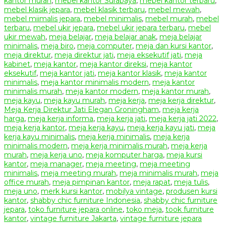
kantor murah
,
mebel kantor Surabaya
,
mebel kantor terbaru
,
mebel klasik jepara
,
mebel klasik terbaru
,
mebel mewah
,
mebel miimalis jepara
,
mebel minimalis
,
mebel murah
,
mebel
terbaru
,
mebel ukir jepara
,
mebel ukir jepara terbaru
,
mebel
ukir mewah
,
meja belajar
,
meja belajar anak
,
meja belajar
minimalis
,
meja biro
,
meja computer
,
meja dan kursi kantor
,
meja direktur
,
meja direktur jati
,
meja eksekutif jati
,
meja
kabinet
,
meja kantor
,
meja kantor direksi
,
meja kantor
eksekutif
,
meja kantor jati
,
meja kantor klasik
,
meja kantor
minimalis
,
meja kantor minimalis modern
,
meja kantor
minimalis murah
,
meja kantor modern
,
meja kantor murah
,
meja kayu
,
meja kayu murah
,
meja kerja
,
meja kerja direktur
,
Meja Kerja Direktur Jati Elegan Groningham
,
meja kerja
harga
,
meja kerja informa
,
meja kerja jati
,
meja kerja jati 2022
,
meja kerja kantor
,
meja kerja kayu
,
meja kerja kayu jati
,
meja
kerja kayu minimalis
,
meja kerja minimalis
,
meja kerja
minimalis modern
,
meja kerja minimalis murah
,
meja kerja
murah
,
meja kerja uno
,
meja komputer harga
,
meja kursi
kantor
,
meja manager
,
meja meeting
,
meja meeting
minimalis
,
meja meeting murah
,
meja minimalis murah
,
meja
office murah
,
meja pimpinan kantor
,
meja rapat
,
meja tulis
,
meja uno
,
merk kursi kantor
,
mobilya vintage
,
produsen kursi
kantor
,
shabby chic furniture Indonesia
,
shabby chic furniture
jepara
,
toko furniture jepara online
,
toko meja
,
took furniture
kantor
,
vintage furniture Jakarta
,
vintage furniture jepara