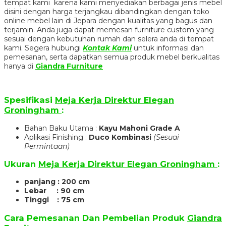
tempat kami karena kami menyediakan berbagai jenis mebel
disini dengan harga terjangkau dibandingkan dengan toko
online mebel lain di Jepara dengan kualitas yang bagus dan
terjamin. Anda juga dapat memesan furniture custom yang
sesuai dengan kebutuhan rumah dan selera anda di tempat
kami. Segera hubungi
Kontak Kami
untuk informasi dan
pemesanan, serta dapatkan semua produk mebel berkualitas
hanya di
Giandra Furniture
Spesifikasi
Meja Kerja Direktur Elegan
Groningham
:
Bahan Baku Utama :
Kayu Mahoni Grade A
Aplikasi Finishing :
Duco Kombinasi
(Sesuai
Permintaan)
Ukuran
Meja Kerja Direktur Elegan Groningham
:
panjang : 200 cm
Lebar : 90 cm
Tinggi : 75 cm
Cara Pemesanan Dan Pembelian Produk
Giandra