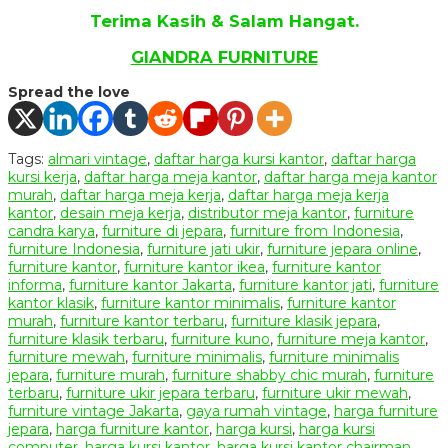
Terima Kasih & Salam Hangat.
GIANDRA FURNITURE
Spread the love
Tags:
almari vintage
,
daftar harga kursi kantor
,
daftar harga
kursi kerja
,
daftar harga meja kantor
,
daftar harga meja kantor
murah
,
daftar harga meja kerja
,
daftar harga meja kerja
kantor
,
desain meja kerja
,
distributor meja kantor
,
furniture
candra karya
,
furniture di jepara
,
furniture from Indonesia
,
furniture Indonesia
,
furniture jati ukir
,
furniture jepara online
,
furniture kantor
,
furniture kantor ikea
,
furniture kantor
informa
,
furniture kantor Jakarta
,
furniture kantor jati
,
furniture
kantor klasik
,
furniture kantor minimalis
,
furniture kantor
murah
,
furniture kantor terbaru
,
furniture klasik jepara
,
furniture klasik terbaru
,
furniture kuno
,
furniture meja kantor
,
furniture mewah
,
furniture minimalis
,
furniture minimalis
jepara
,
furniture murah
,
furniture shabby chic murah
,
furniture
terbaru
,
furniture ukir jepara terbaru
,
furniture ukir mewah
,
furniture vintage Jakarta
,
gaya rumah vintage
,
harga furniture
jepara
,
harga furniture kantor
,
harga kursi
,
harga kursi
computer
,
harga kursi kantor
,
harga kursi kantor chairman
,