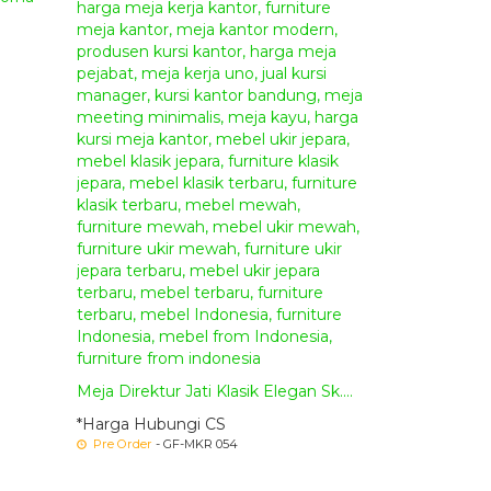
 anda inginkan.
epara yang anda inginkan menggunakan
App
,
Telepon
, dan
Video Call
. Dan proses
s nama owner kami
Sdri. Yonika Febriana Putri
informasikan nama barang berseta kode produknya
 Payment 50%
dari total produk yang anda pesan.
tika produk mebel yang anda pesan sudah selesai
inal dari produk mebel yang anda pesan.
Meja Direktur Jati Klasik Elegan Sk....
*Harga Hubungi CS
isi Truck
atau
Peti Kemas
yang ada di
Kota
Pre Order
- GF-MKR 054
ya serta produk
mebel jepara
yang kami kirim
 pemasangannya dapat di bantu dari pihak