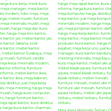
sesuai dengan kebutuhan rumah dan selera anda d
informasi dan pemesanan, serta dapatkan semua pr
Furniture
Spesifikasi
Meja Kerja Eksekutif Jati W
Bahan Baku Utama :
Kayu Jati Grade A
Aplikasi Finishing :
Natural Kombinasi
(Sesuai 
Ukuran
Meja Kerja Eksekutif Jati Winst
panjang : 200 cm
Lebar : 90 cm
Tinggi : 75 cm
Cara Pemesanan Dan Pembelian Produ
Silahkan menghubungi kontak kami yang sudah tert
ini, kami sudah menyediakan beberapa metode 
Meja Kerja Minimalis Terbaru 