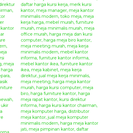
i tempat kami. Segera hubungi
Kontak Kami
untuk
oduk mebel berkualitas hanya di
Giandra
inston
:
Permintaan)
on
:
k
Giandra Furniture
era di bagian atas dan bawah pada website kami
pemesanan dan pembayaran untuk memudahkan
Dorna