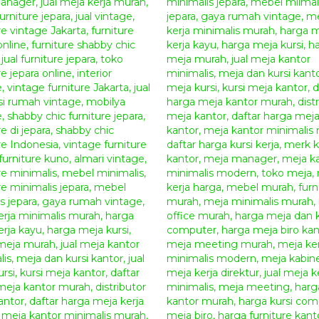
Meja Kerja Jati 
Anda juga dapat melihat Produk
Meja Kantor
m
Dallot
Anda bisa berbelanja online produk
furniture jepa
berbagai jenis mebel disini dengan harga terjangka
Jepara dengan kualitas yang bagus dan terjamin. 