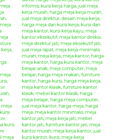
Jati Minimalis Winston
Minimalis Winston
desain meja kerja model klasik minimalis dengan
ksekutif Jati Winston
ini mempunyai model
 untuk melengkapi ruangan kerja anda. Dengan
ja kerja ini.
Meja Kerja Eksekutif Jati Winston
g bergaya klasik dan modern. Sangat cocok untuk
lasik modern. Lengkapi ruangan rumah anda agar