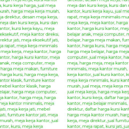
Meja Kerja Eksekutif 
Meja Kerja Eksekutif Jati 
Meja Kantor Terbaru jepara–
merupakan sebuah 
hiasan aksen yang simpel dan elegan.
Meja Kerja E
desain furniture klasik modern yang sangat cantik
bahan kayu berkualitas akan menjamin ketahanan me
sangat cocok untuk mengisi ruang rumah anda yan
mempercantik ruangan rumah anda yang bergaya k