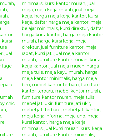
del produk
furniture
buatan kami.