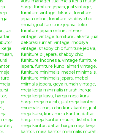
Minimalis Terbaru
odel yang lain ====>>>
Meja Kantor Direktur
ra
di tempat kami karena kami menyediakan
u dibandingkan dengan toko online mebel lain di
Anda juga dapat memesan furniture custom yang