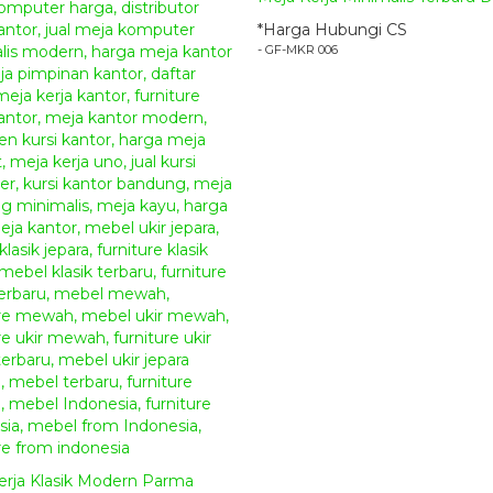
anda dalam mendapatkan produk mebel jepara yang
*Harga Hubungi CS
- GF-MKR 006
Metode Pemesanan :
Anda dapat melakukan pemesanan produk mebel j
cara
online chatting
dengan kami melalui
Whats
pembayaran dapat melalui transfer bank lokal ata
dengan
ketentuan sebagai berikut.
Pilih produk mebel yang anda inginkan, lalu 
kepada kami.
Selanjutnya silahkan melakukan transfer
Down
Sisa pembayaran
50%
dapat anda bayarkan ke
siap kirim dan anda sudah mendapatkan foto f
Catatan Tambahan :
Untuk pengiriman kami menggunakan jasa
Eksped
Jepara
dengan harga yang terjangkau dan terperca
bersifat
Utuh
atau
Knock Down
(terbongkar)
untuk
erja Klasik Modern Parma