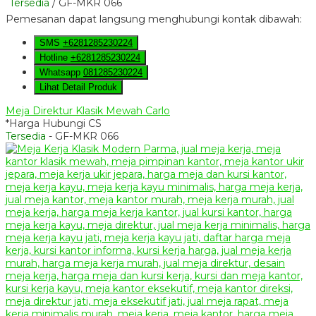
Tersedia
/ GF-MKR 066
Pemesanan dapat langsung menghubungi kontak dibawah:
SMS
+6281285230224
Hotline
+6281285230224
Whatsapp
081285230224
Lihat Detail Produk
Meja Direktur Klasik Mewah Carlo
*Harga Hubungi CS
Tersedia
- GF-MKR 066