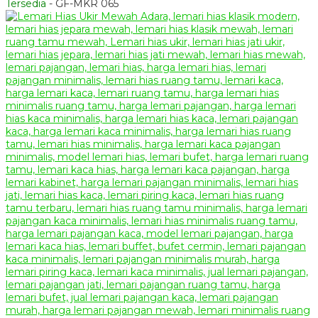
Tersedia
- GF-MKR 065