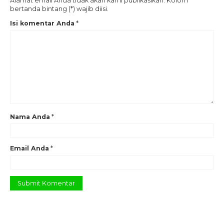
Alamat email Anda tidak akan kami publikasikan. Kolom
bertanda bintang (*) wajib diisi.
Isi komentar Anda
*
Nama Anda
*
Email Anda
*