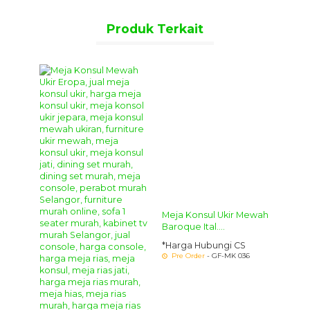
Produk Terkait
Meja Konsul Ukir Mewah Maria
Meja Konsul Ukir Mewah Maria
Meja konsul
adalah jenis meja yang biasanya diletakkan di
Meja 
ruang tamu atau ruang keluarga. Meja ini memiliki ukuran
Belle
yang lebih kecil dibandingkan meja makan atau meja kerja,
*Harg
sehingga cocok untuk digunakan sebagai tempat
Pre 
meletakkan barang-barang kecil seperti kunci, dompet,
atau telepon genggam.
Set Meja Konsol Cermin Ukiran
–
merupakan sebuah
desain
meja konsul klasik
model klasik dengan hiasan ukir