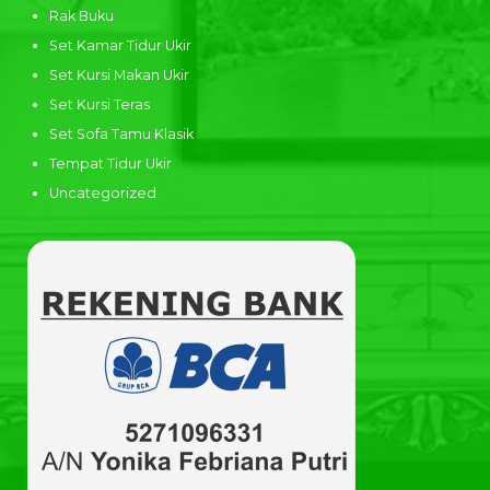
Rak Buku
Set Kamar Tidur Ukir
Set Kursi Makan Ukir
Set Kursi Teras
Set Sofa Tamu Klasik
Tempat Tidur Ukir
Uncategorized