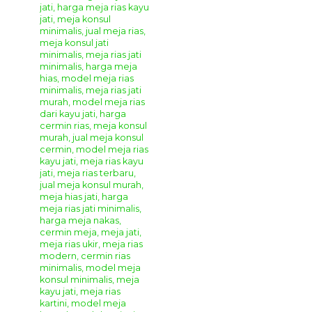
yang cantik dan elegan.
Meja Konsul Ukir Mewah Maria
ini
mempunyai model desain furniture klasik modern yang
sangat cantik untuk melengkapi ruangan di rumah anda.
Dengan bahan kayu mahoni berkualitas akan menjamin
ketahanan set cermin dan meja konsol ini.
Meja Konsul
Ukir Mewah Maria
sangat cocok untuk mengisi ruang
rumah anda yang bergaya klasik dan modern. Sangat cocok
untuk mempercantik ruangan rumah anda yang bergaya
klasik modern. Lengkapi ruangan rumah anda agar semakin
menarik dan nyaman dengan berbagai model
produk furniture buatan kami.