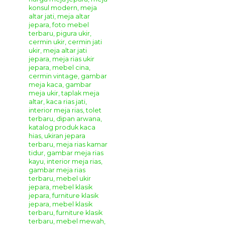
Ukuran
Meja Konsul Ukir Mewah Maria
:
panjang : 170 cm
Lebar : 53
cm
Tinggi : 90 cm
Anda juga dapat melihat produk
meja konsol
model
yang lain ====>>>
Meja Konsol Ukir Mewah Terbaru
Benjamin
Cara Pemesanan Dan Pembelian
Produk
Giandra Furniture
Silahkan menghubungi kontak kami yang sudah tertera di
bagian atas dan bawah pada website kami ini, kami sudah
menyediakan beberapa metode pemesanan dan
pembayaran untuk memudahkan anda dalam
mendapatkan produk mebel jepara yang anda inginkan.