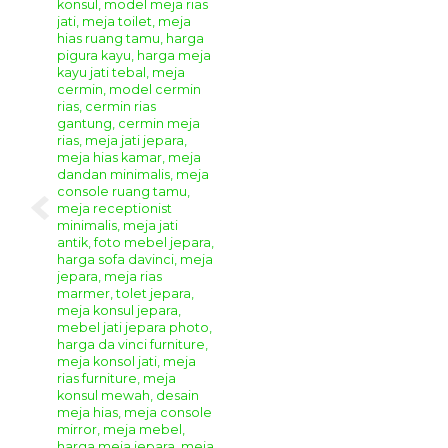
Meja Konsul Ukir Klasik Mewah
Anda bisa berbelanja online produk
furniture jepara
di
tempat kami karena kami menyediakan berbagai jenis
mebel disini dengan harga terjangkau dibandingkan
dengan toko online mebel lain di Jepara dengan kualitas
yang bagus dan terjamin. Anda juga dapat memesan
furniture custom yang sesuai dengan kebutuhan rumah dan
selera anda di tempat kami. Segera hubungi
Kontak
Kami
untuk informasi dan pemesanan, serta dapatkan
semua produk mebel berkualitas hanya di
Giandra
Furniture
Spesifikasi Bahan
Meja Konsul Ukir Mewah Maria
:
Bahan Baku Utama :
Kayu Mahoni Grade A
Aplikasi Finishing :
Duco Kombinasi
(Sesuai
Permintaan)