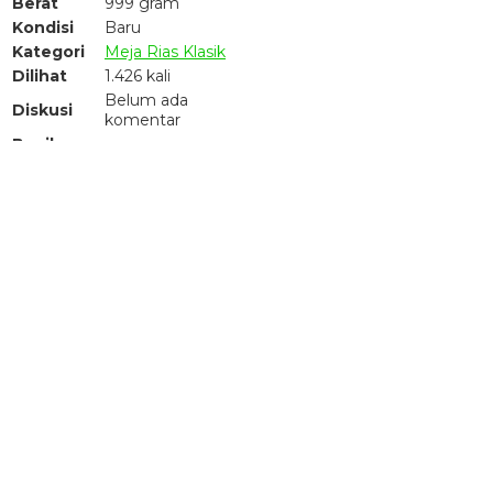
Berat
999 gram
Kondisi
Baru
Kategori
Meja Rias Klasik
Dilihat
1.426 kali
Belum ada
Diskusi
komentar
Bagikan
PRE ORDER
Hubungi kami untuk informasi lebih lanjut mengenai pemesana
Hubungi Kami
Pemesanan yang lebih cepat!
Quick Order
Meja Rias Ukir Klasik Venezia