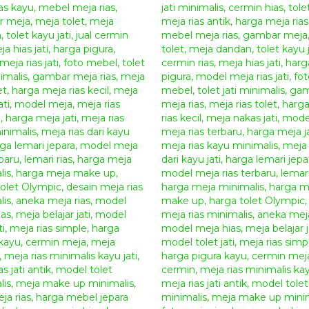
menarik dan nyaman dengan berbagai model prod
Anda juga dapat melihat produk
“meja rias
Mewah Terbaru Sevilla
Anda bisa berbelanja online produk
furniture jepa
berbagai jenis mebel disini dengan harga terjangk
Jepara dengan kualitas yang bagus dan terjamin. 
sesuai dengan kebutuhan rumah dan selera anda d
informasi dan pemesanan, serta dapatkan semua pr
Furniture
Spesifikasi
Meja Rias Jati Ukir Vicenta
:
Bahan Baku Utama :
Kayu Mahoni Grade A
Aplikasi Finishing :
Duco Kombinasi
(Sesuai Pe
Ukuran
Meja Rias Jati Ukir Vicenta
:
panjang : 160 cm