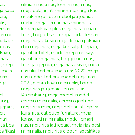
 Payment 50%
dari total produk yang anda pesan.
tika produk mebel yang anda pesan sudah selesai
inal dari produk mebel yang anda pesan.
isi Truck
atau
Peti Kemas
yang ada di
Kota
a serta produk “
mebel jepara
” yang kami kirim
 pemasangannya dapat di bantu dari pihak
g akan anda terima mungkin akan berbeda bentuk
ungan dan kepercayaanya anda kepada tempat
duk “
mebel jepara
” yang terbaik dan juga harga
ggan adalah kesuksesan dan semangat bagi kami
pada anda.