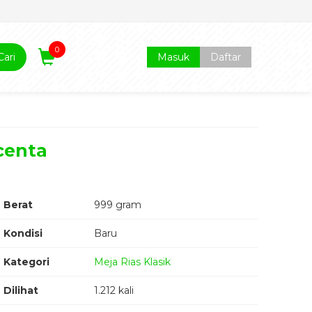
0
Cari
Masuk
Daftar
icenta
Berat
999 gram
Kondisi
Baru
Kategori
Meja Rias Klasik
Dilihat
1.212 kali