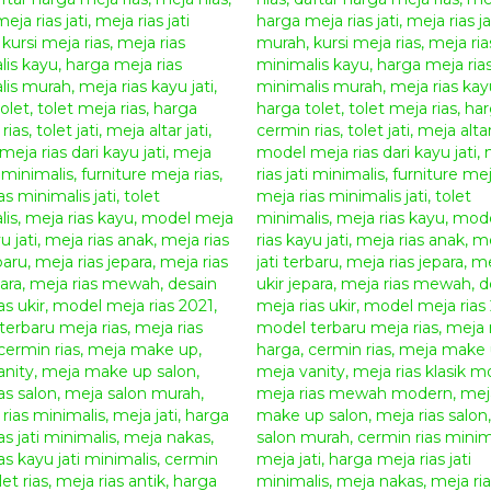
Meja Rias Jati Uk
Meja Rias Jati Ukir Klasik V
Meja Rias Ukir Terbaru Jepara –
merupakan sebua
ukir yang cantik dan elegan.
Meja Rias Jati Ukir Vi
yang sangat cantik untuk melengkapi kamar tidur a
menjamin ketahanan set “Meja Rias Ukir Jati” ini.
Me
mengisi ruang tidur anda yang bergaya klasik dan
ruangan rumah anda yang bergaya klasik modern. 