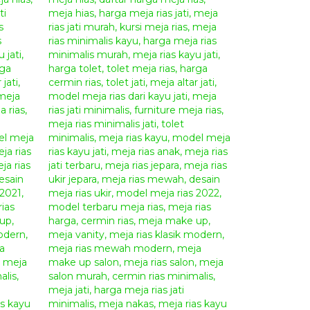
ir Klasik Vicenta
icenta
h desain “meja rias” model klasik dengan hiasan
centa
ini mempunyai model desain “furniture klasik”
nda. Dengan bahan kayu berkualitas akan
ja Rias Jati Ukir Vicenta
sangat cocok untuk
 modern. Sangat cocok untuk mempercantik
Lengkapi ruangan rumah anda agar semakin