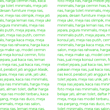
Lebar : 55 cm
Tinggi : 165 cm
Anda juga dapat melihat produk
“meja rias
Almaz
Cara Pemesanan Dan Pembelian Produk
Giandr
Silahkan menghubungi kontak kami yang sudah tert
ini, kami sudah menyediakan beberapa metode 
anda dalam mendapatkan produk mebel jepara yang
Metode Pemesanan :
Anda dapat melakukan pemesanan produk
mebel j
cara
online chatting
dengan kami melalui
Whats
pembayaran dapat melalui transfer bank lokal ata
dengan
ketentuan sebagai berikut.
Pilih produk mebel yang anda inginkan, lalu 