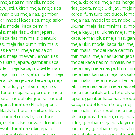
Terima Kasih &
GIANDRA 
Spread the love
Tags:
almari tolet
,
aneka meja rias
,
bentuk meja rias
,
cat duco furn
minimalis
,
cermin rias
,
cermin rias minimalis
,
daftar harga meja
,
d
rias
,
desain meja rias minimalis
,
desain meja rias ukir
,
foto mebel
,
f
rias minimalis
,
foto ukiran jepara
,
furniture cat duco
,
furniture da 
Indonesia
,
furniture jepara
,
furniture klasik jepara
,
furniture klas
terbaru
,
furniture ukir
,
furniture ukir jepara terbaru
,
furniture u
gambar meja rias
,
gambar meja rias kayu
,
gambar meja rias terb
lemari meja rias
,
harga cermin hias
,
harga cermin rias
,
harga furn
untuk meja
,
harga lemari jepara
,
harga lemari rias
,
harga mebel d
harga meja hias
,
harga meja jati
,
harga meja make up
,
harga mej
jati jepara
,
harga meja rias jati minimalis
,
harga meja rias jepara
,
kecil
,
harga meja rias minimalis
,
harga meja rias minimalis mura
harga tolet
,
harga tolet minimalis
,
harga tolet Olympic
,
interior mej
cermin
,
jual meja rias
,
jual meja rias minimalis
,
jual meja rias mu
mewah
,
kursi meja rias
,
kursi rias
,
lemari dan meja rias
,
lemari mej
lemari pakaian plus meja rias
,
lemari plus meja rias
,
lemari rias
,
le