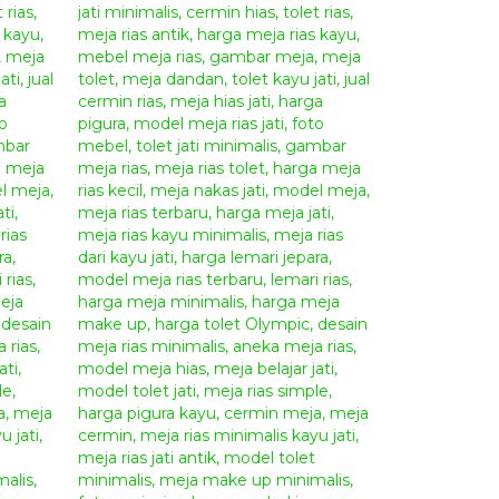
uk
furniture
buatan kami.
”
model yang lain ====>>>
Meja Rias Ukir
ra
di tempat kami karena kami menyediakan
au dibandingkan dengan t
oko online mebel
lain di
Anda juga dapat memesan furniture custom yang
i tempat kami. Segera hubungi
Kontak Kami
untuk
oduk mebel berkualitas hanya di
Giandra
rmintaan)