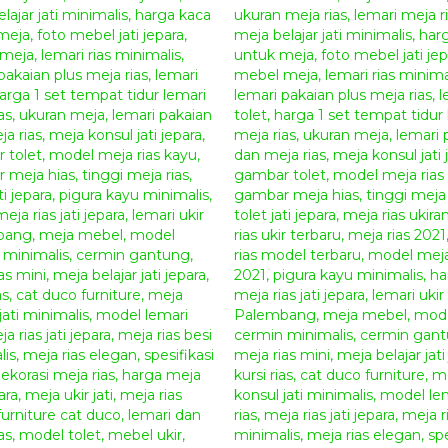
kepada kami.
Selanjutnya silahkan melakukan transfer
Down
Sisa pembayaran
50%
dapat anda bayarkan ke
siap kirim dan anda sudah mendapatkan foto f
Catatan Tambahan :
Untuk pengiriman kami menggunakan jasa
Eksped
Jepara
dengan harga yang terjangkau dan terpercay
bersifat
Utuh
atau
Knock Down
(terbongkar)
untuk
ekspedisi.
Produk ini terbuat dari material alami, barang yan
serat dan warnanya.
Kami mengucapkan banyak terima kasih atas kunj
kami, kami pastikan anda mendapatkan kualitas pro
yang bersahabat karena bagi kami kepuasan pelan
untuk terus memberikan pelayanan yang terbaik ke