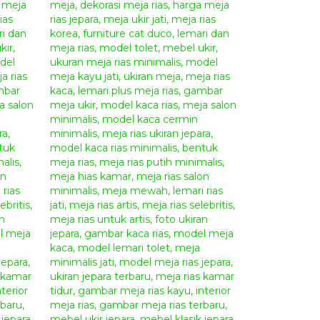
 Salam Hangat.
FURNITURE
iture
,
cermin gantung
,
cermin hias
,
cermin meja
,
cermin
aftar harga meja rias
,
dekorasi meja rias
,
desain furniture meja
oto mebel jati jepara
,
foto mebel jepara
,
foto meja rias
,
foto meja
vinci
,
furniture dari Indonesia
,
furniture from Indonesia
,
furniture
ik terbaru
,
furniture meja rias
,
furniture mewah
,
furniture
kir mewah
,
gambar kaca rias
,
gambar meja
,
gambar meja hias
,
aru
,
gambar meja ukir
,
gambar tolet
,
harga 1 set tempat tidur
iture da vinci
,
harga kaca meja
,
harga kaca rias
,
harga kaca
a vinci
,
harga mebel jepara minimalis
,
harga meja belajar jati
,
a minimalis
,
harga meja rias
,
harga meja rias jati
,
harga meja rias
harga meja rias kayu
,
harga meja rias kayu jati
,
harga meja rias
h
,
harga meja rias murah
,
harga pigura
,
harga pigura kayu
,
a rias
,
jati ukir
,
jual cermin rias
,
jual kaca rias
,
jual meja konsul
rah
,
kaca rias
,
kaca rias minimalis
,
kaca rias panjang
,
kamar set
a rias
,
lemari pakaian dan meja rias
,
lemari pakaian meja rias
,
mari rias jati
,
lemari rias minimalis
,
lemari tolet
,
lemari ukir