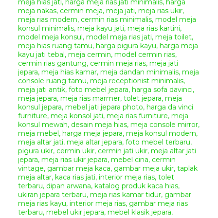
Terbaru Zofron
Set Meja Konsol Ukir Jepara –
merupakan sebuah desain
meja
konsol
model klasik dengan
hiasan ukir yang cantik dan
elegan.
Meja Konsol Ukir Zofron
ini mempunyai model desain
furniture klasik modern yang
sangat cantik untuk melengkapi
ruangan di rumah anda. Dengan
bahan kayu mahoni berkualitas
akan menjamin ketahanan set
cermin dan meja konsol ini.
Meja
Konsol Ukir Zofron
sangat cocok
untuk mengisi ruang rumah anda
yang bergaya klasik dan modern.
Sangat cocok untuk
mempercantik ruangan rumah
anda yang bergaya klasik
modern. Lengkapi ruangan rumah
anda agar semakin menarik dan
nyaman dengan berbagai model