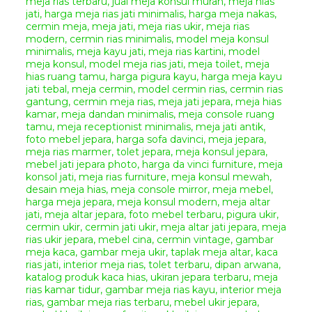
Aplikasi Finishing :
Duco
Kombinasi
(Sesuai
Permintaan)
Ukuran
Meja Konsol Ukir
Zofron
:
panjang : 140 cm
Lebar : 50
cm
Tinggi : 90 cm
Anda juga dapat melihat
produk
meja konsol
model
yang lain ====>>>
Meja
Konsul Ukir Terbaru Jolla
Cara Pemesanan Dan
Pembelian Produk
Giandra
Furniture