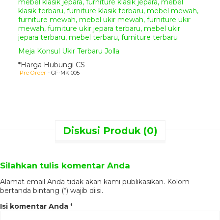
Silahkan menghubungi kontak
kami yang sudah tertera di bagian
atas dan bawah pada website
kami ini, kami sudah menyediakan
beberapa metode pemesanan
Meja Konsul Ukir Terbaru Jolla
dan pembayaran untuk
memudahkan anda dalam
*Harga Hubungi CS
mendapatkan produk mebel
Pre Order
- GF-MK 005
jepara yang anda inginkan.
Metode Pemesanan :
Anda dapat melakukan
pemesanan produk mebel jepara
Diskusi Produk (0)
yang anda inginkan
menggunakan cara
online
chatting
dengan kami
melalui
WhatsApp
,
Telepon
,
Silahkan tulis komentar Anda
dan
Video Call
. Dan proses
pembayaran dapat melalui
Alamat email Anda tidak akan kami publikasikan. Kolom
transfer bank lokal atas nama
bertanda bintang (*) wajib diisi.
owner kami
Sdri. Yonika
Febriana Putri dengan
Isi komentar Anda
*
ketentuan sebagai berikut.