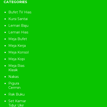
CATEGORIES
Truck
atau
Peti Kemas
yang ada
di
Kota Jepara
dengan harga
yang terjangkau dan terpercaya
Bufet TV Hias
serta produk mebel jepara yang
Kursi Santai
kami kirim
bersifat
Utuh
atau
Knock
Lemari Baju
Down
(terbongkar)
untuk
Lemari Hias
pemasangannya dapat di bantu
dari pihak ekspedisi.
Meja Bufet
Produk ini terbuat dari material
Meja Kerja
alami, barang yang akan anda
Meja Konsol
terima mungkin akan berbeda
bentuk serat dan warnanya.
Meja Kopi
Kami mengucapkan banyak
Meja Rias
terima kasih atas kunjungan dan
Klasik
kepercayaanya anda kepada
Nakas
perusahaan kami, kami pastikan
anda mendapatkan kualitas
Pigura
produk
mebel jepara
yang terbaik
Cermin
dan juga harga yang bersahabat
Rak Buku
karena bagi kami kepuasan
pelanggan adalah kesuksesan dan
Set Kamar
semangat bagi kami untuk terus
Tidur Ukir