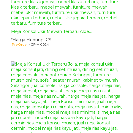
produk
furniture
buatan kami.
Anda bisa berbelanja online
produk
furniture jepara
di
tempat kami karena kami
menyediakan berbagai jenis
Meja Konsol Ukir Mewah Terbaru Alpe....
mebel disini dengan harga
terjangkau dibandingkan dengan
*Harga Hubungi CS
toko online mebel lain di Jepara
Pre Order
- GF-MK 024
dengan kualitas yang bagus dan
terjamin. Anda juga dapat
memesan furniture custom yang
sesuai dengan kebutuhan rumah
dan selera anda di tempat kami.
Segera hubungi
Kontak
Kami
untuk informasi dan
pemesanan, serta dapatkan
semua produk mebel berkualitas
hanya di
Giandra Furniture
Spesifikasi
Meja Konsol Ukir
Zofron
:
Bahan Baku Utama :
Kayu
Mahoni Grade A