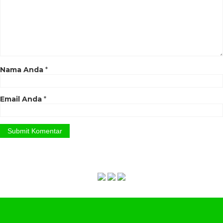
Pilih produk mebel yang
anda inginkan, lalu
informasikan nama barang
berseta kode produknya
kepada kami.
Selanjutnya silahkan
melakukan transfer
Down
Nama Anda
*
Payment 50%
dari total
produk yang anda pesan.
Sisa pembayaran
50%
dapat
Email Anda
*
anda bayarkan ketika produk
mebel yang anda pesan
sudah selesai siap kirim dan
anda sudah mendapatkan
foto final dari produk mebel
yang anda pesan.
Catatan Tambahan :
Untuk pengiriman kami
menggunakan jasa
Ekspedisi