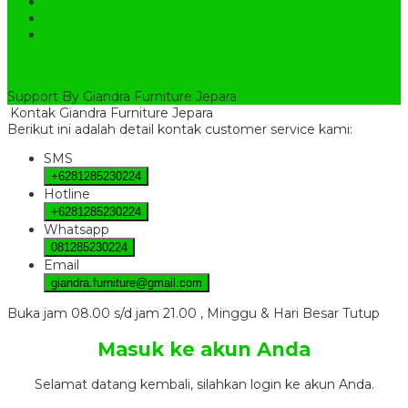
Set Sofa Tamu Klasik
Tempat Tidur Ukir
Uncategorized
Giandra Furniture Jepara
- Mebel Klasik Jepara
Support By Giandra Furniture Jepara
Kontak Giandra Furniture Jepara
Berikut ini adalah detail kontak customer service kami:
SMS
+6281285230224
Hotline
+6281285230224
Whatsapp
081285230224
Email
giandra.furniture@gmail.com
Buka jam 08.00 s/d jam 21.00 , Minggu & Hari Besar Tutup
Masuk ke akun Anda
Selamat datang kembali, silahkan login ke akun Anda.