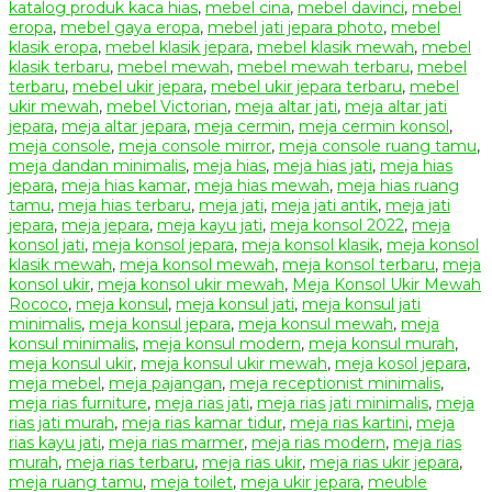
katalog produk kaca hias
,
mebel cina
,
mebel davinci
,
mebel
eropa
,
mebel gaya eropa
,
mebel jati jepara photo
,
mebel
klasik eropa
,
mebel klasik jepara
,
mebel klasik mewah
,
mebel
klasik terbaru
,
mebel mewah
,
mebel mewah terbaru
,
mebel
terbaru
,
mebel ukir jepara
,
mebel ukir jepara terbaru
,
mebel
ukir mewah
,
mebel Victorian
,
meja altar jati
,
meja altar jati
jepara
,
meja altar jepara
,
meja cermin
,
meja cermin konsol
,
meja console
,
meja console mirror
,
meja console ruang tamu
,
meja dandan minimalis
,
meja hias
,
meja hias jati
,
meja hias
jepara
,
meja hias kamar
,
meja hias mewah
,
meja hias ruang
tamu
,
meja hias terbaru
,
meja jati
,
meja jati antik
,
meja jati
jepara
,
meja jepara
,
meja kayu jati
,
meja konsol 2022
,
meja
konsol jati
,
meja konsol jepara
,
meja konsol klasik
,
meja konsol
klasik mewah
,
meja konsol mewah
,
meja konsol terbaru
,
meja
konsol ukir
,
meja konsol ukir mewah
,
Meja Konsol Ukir Mewah
Rococo
,
meja konsul
,
meja konsul jati
,
meja konsul jati
minimalis
,
meja konsul jepara
,
meja konsul mewah
,
meja
konsul minimalis
,
meja konsul modern
,
meja konsul murah
,
meja konsul ukir
,
meja konsul ukir mewah
,
meja kosol jepara
,
meja mebel
,
meja pajangan
,
meja receptionist minimalis
,
meja rias furniture
,
meja rias jati
,
meja rias jati minimalis
,
meja
rias jati murah
,
meja rias kamar tidur
,
meja rias kartini
,
meja
rias kayu jati
,
meja rias marmer
,
meja rias modern
,
meja rias
murah
,
meja rias terbaru
,
meja rias ukir
,
meja rias ukir jepara
,
meja ruang tamu
,
meja toilet
,
meja ukir jepara
,
meuble