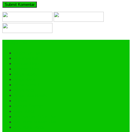
Categories
Bufet TV Hias
Kursi Santai
Lemari Baju
Lemari Hias
Meja Bufet
Meja Kerja
Meja Konsol
Meja Kopi
Meja Rias Klasik
Nakas
Pigura Cermin
Rak Buku
Set Kamar Tidur Ukir
Set Kursi Makan Ukir
Set Kursi Teras