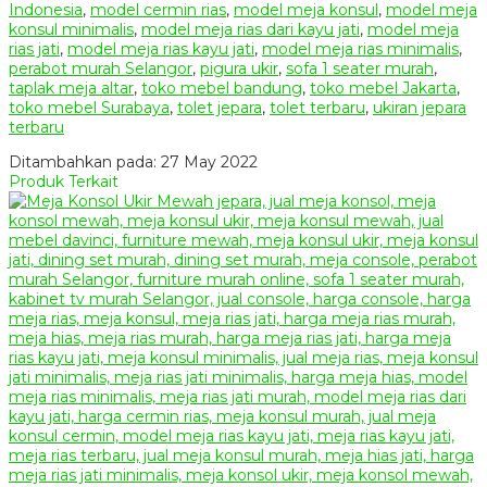
Indonesia
,
model cermin rias
,
model meja konsul
,
model meja
konsul minimalis
,
model meja rias dari kayu jati
,
model meja
rias jati
,
model meja rias kayu jati
,
model meja rias minimalis
,
perabot murah Selangor
,
pigura ukir
,
sofa 1 seater murah
,
taplak meja altar
,
toko mebel bandung
,
toko mebel Jakarta
,
toko mebel Surabaya
,
tolet jepara
,
tolet terbaru
,
ukiran jepara
terbaru
Ditambahkan pada: 27 May 2022
Produk Terkait