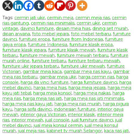
Tags:
cermin jati ukir
,
cermin meja
,
cermin meja rias
,
cermin
rias gantung
,
cermin rias minimalis
,
cermin ukir
,
cermin
vintage
,
davinci furniture
,
desain meja hias
,
dining set murah
,
dipan arwana
,
foto mebel jepara
,
foto mebel terbaru
,
furniture
davinci
,
furniture eropa
,
furniture from Indonesia
,
furniture
gaya eropa
,
furniture Indonesia
,
furniture klasik eropa
,
furniture klasik jepara
,
furniture klasik mewah
,
furniture klasik
terbaru
,
furniture mewah
,
furniture mewah terbaru
,
furniture
murah online
,
furniture terbaru
,
furniture terbaru mewah
,
furniture ukir jepara terbaru
,
furniture ukir mewah
,
furniture
Victorian
,
gambar meja kaca
,
gambar meja rias kayu
,
gambar
meja rias terbaru
,
gambar meja ukir
,
harga cermin rias
,
harga
console
,
harga da vinci furniture
,
harga furniture davinci
,
harga
mebel davinci
,
harga meja hias
,
harga meja jepara
,
harga meja
kayu jati tebal
,
harga meja konsol
,
harga meja nakas
,
harga
meja rias
,
harga meja rias jati
,
harga meja rias jati minimalis
,
harga meja rias kayu jati
,
harga meja rias murah
,
harga pigura
kayu
,
harga sofa davinci
,
indonesian furniture
,
interior gaya
mewah
,
interior gaya Victorian
,
interior klasik
,
interior meja
rias
,
interior mewah
,
jual console
,
jual furniture davinci
,
jual
mebel davinci
,
jual meja konsul cermin
,
jual meja konsul
murah
,
jual meja rias
,
kabinet tv murah Selangor
,
kaca rias jati
,