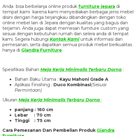
Anda bisa berbelanja online produk
furniture jepara
di
tempat kami karena kami menyediakan berbagai jenis mebel
disini dengan harga terjangkau dibandingkan dengan toko
online mebel lain di Jepara dengan kualitas yang bagus dan
terjamin. Anda juga dapat memesan furniture custom yang
sesuai dengan kebutuhan rumah dan selera anda di tempat
kami. Segera hubungi
Kontak Kami
untuk informasi dan
pemesanan, serta dapatkan semua produk mebel berkualitas
hanya di
Giandra Furniture
Spesifikasi Bahan
Meja Kerja Minimalis Terbaru Dorna
:
Bahan Baku Utama :
Kayu Mahoni Grade A
Aplikasi Finishing :
Duco Kombinasi
(Sesuai
Permintaan)
Ukuran
Meja Kerja Minimalis Terbaru Dorna
:
panjang : 160 cm
Lebar : 70 cm
Tinggi : 75 cm
Cara Pemesanan Dan Pembelian Produk
Giandra
Furniture