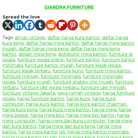
GIANDRA FURNITURE
Spread the love
Tags:
almari vintage
,
daftar harga kursi kantor
,
daftar harga
kursi kerja
,
daftar harga meja kantor
,
daftar harga meja kantor
murah
,
daftar harga meja kerja
,
daftar harga meja kerja
kantor
,
desain meja kerja
,
distributor meja kantor
,
furniture di
jepara
,
furniture jepara online
,
furniture kantor
,
furniture kantor
minimalis
,
furniture kantor murah
,
furniture klasik jepara
,
furniture klasik terbaru
,
furniture kuno
,
furniture meja kantor
,
furniture mewah
,
furniture minimalis
,
furniture minimalis
jepara
,
furniture murah
,
furniture shabby chic murah
,
furniture
terbaru
,
furniture ukir jepara terbaru
,
furniture ukir mewah
,
furniture vintage Jakarta
,
gaya rumah vintage
,
harga furniture
jepara
,
harga furniture kantor
,
harga kursi
,
harga kursi
computer
,
harga kursi kantor
,
harga kursi kantor chairman
,
harga kursi kerja
,
harga kursi meja kantor
,
harga meja
,
harga
meja belajar
,
harga meja biro
,
harga meja biro kantor
,
harga
meja computer
,
harga meja dan kursi computer
,
harga meja
dan kursi kantor
,
harga meja dan kursi kerja
,
harga meja
kantor
,
harga meja kantor jati
,
harga meja kantor minimalis
,
harga meja kantor murah
,
harga meja kerja
,
harga meja kerja