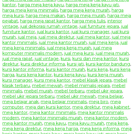
kantor
,
harga meja kerja kayu
,
harga meja kerja kayu jati
,
harga meja kerja minimalis
,
harga meja kerja murah
,
harga
meja kursi
,
harga meja makan
,
harga meja murah
,
harga meja
pejabat
,
harga meja rapat kantor
,
harga meja tulis
,
interior
vintage
,
jual dekorasi rumah vintage
,
jual furniture jepara
,
jual
furniture kantor
,
jual kursi kantor
,
jual kursi manager
,
jual kursi
murah
,
jual meja
,
jual meja direktur
,
jual meja kantor
,
jual meja
kantor minimalis
,
jual meja kantor murah
,
jual meja kerja
,
jual
meja kerja minimalis
,
jual meja kerja murah
,
jual meja
komputer minimalis modern
,
jual meja kursi
,
jual meja murah
,
jual meja rapat
,
jual vintage
,
kursi
,
kursi dan meja kantor
,
kursi
direktur
,
kursi direktur informa
,
kursi jati
,
kursi kantor bandung
,
kursi kantor informa
,
kursi kantor murah
,
kursi kerja
,
kursi kerja
harga
,
kursi kerja kantor
,
kursi kerja kayu
,
kursi kerja murah
,
kursi manager
,
kursi meja kantor
,
mebel klasik jepara
,
mebel
klasik terbaru
,
mebel mewah
,
mebel miimalis jepara
,
mebel
minimalis
,
mebel murah
,
mebel terbaru
,
mebel ukir jepara
,
mebel ukir jepara terbaru
,
mebel ukir mewah
,
meja belajar
,
meja belajar anak
,
meja belajar minimalis
,
meja biro
,
meja
computer
,
meja dan kursi kantor
,
meja direktur
,
meja kabinet
,
meja kantor
,
meja kantor minimalis
,
meja kantor minimalis
modern
,
meja kantor minimalis murah
,
meja kantor modern
,
meja kantor murah
,
meja kayu
,
meja kayu murah
,
meja kerja
,
meja kerja direktur
,
meja kerja harga
,
meja kerja informa
,
meja
kerja kantor
,
meja kerja kayu
,
meja kerja kayu jati
,
meja kerja