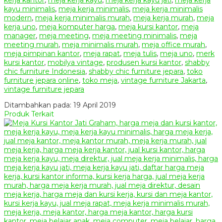
kayu minimalis
,
meja kerja minimalis
,
meja kerja minimalis
modern
,
meja kerja minimalis murah
,
meja kerja murah
,
meja
kerja uno
,
meja komputer harga
,
meja kursi kantor
,
meja
manager
,
meja meeting
,
meja meeting minimalis
,
meja
meeting murah
,
meja minimalis murah
,
meja office murah
,
meja pimpinan kantor
,
meja rapat
,
meja tulis
,
meja uno
,
merk
kursi kantor
,
mobilya vintage
,
produsen kursi kantor
,
shabby
chic furniture Indonesia
,
shabby chic furniture jepara
,
toko
furniture jepara online
,
toko meja
,
vintage furniture Jakarta
,
vintage furniture jepara
Ditambahkan pada: 19 April 2019
Produk Terkait