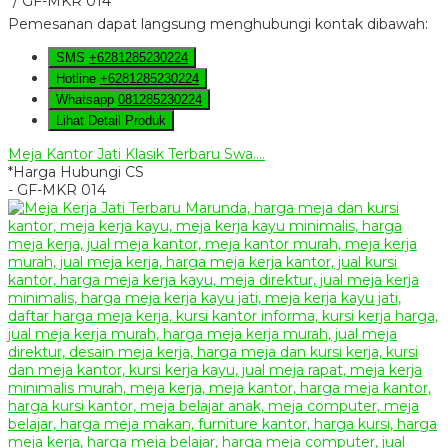
/ GF-MKR 014
Pemesanan dapat langsung menghubungi kontak dibawah:
SMS
+6281285230224
Hotline
+6281285230224
Whatsapp
081285230224
Lihat Detail Produk
Meja Kantor Jati Klasik Terbaru Swa....
*Harga Hubungi CS
- GF-MKR 014