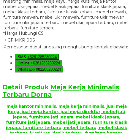
*Harga Hubungi CS
/ GF-MKR 006
Pemesanan dapat langsung menghubungi kontak dibawah:
SMS
+6281285230224
Hotline
+6281285230224
Whatsapp
081285230224
Detail Produk
Meja Kerja Minimalis
Terbaru Dorna
meja kantor minimalis, meja kerja minimalis, jual meja
kerja, jual meja kantor, jual meja direktur, mebel jati
jepara, furniture jati jepara, mebel klasik jepara,
furniture jati jepara, mebel jati jepara, furniture klasik
jepara, furniture terbaru, mebel terbaru, mebel klasik