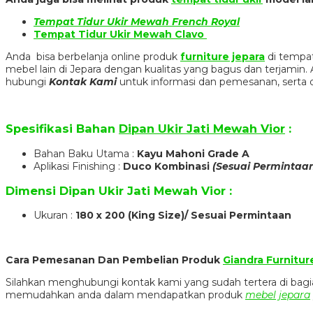
Tempat Tidur Ukir Mewah French Royal
Tempat Tidur Ukir Mewah Clavo
Anda bisa berbelanja online produk
furniture jepara
di tempat
mebel lain di Jepara dengan kualitas yang bagus dan terjami
hubungi
Kontak Kami
untuk informasi dan pemesanan, serta 
Spesifikasi Bahan
Dipan Ukir Jati Mewah Vior
:
Bahan Baku Utama :
Kayu Mahoni Grade A
Aplikasi Finishing :
Duco Kombinasi
(Sesuai Permintaa
Dimensi
Dipan Ukir Jati Mewah Vior
:
Ukuran :
180 x 200 (King Size)/ Sesuai Permintaan
Cara Pemesanan Dan Pembelian Produk
Giandra Furnitur
Silahkan menghubungi kontak kami yang sudah tertera di ba
memudahkan anda dalam mendapatkan produk
mebel jepara