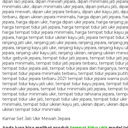
Kamar Set Jati Ukir Mewah Jepara
Anda juga bisa melihat produk
tempat tidur ukir
model lai