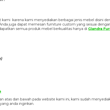
 kami karena kami menyediakan berbagai jenis mebel disini de
n. Anda juga dapat memesan furniture custom yang sesuai denga
dapatkan semua produk mebel berkualitas hanya di
Giandra Fur
n)
e
gian atas dan bawah pada website kami ini, kami sudah menye
yang anda inginkan.