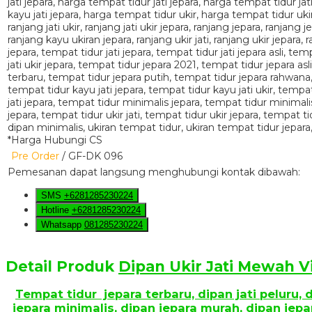
*Harga Hubungi CS
Pre Order
/ GF-DK 096
Pemesanan dapat langsung menghubungi kontak dibawah:
SMS
+6281285230224
Hotline
+6281285230224
Whatsapp
081285230224
Detail Produk
Dipan Ukir Jati Mewah V
Tempat tidur jepara terbaru, dipan jati peluru, d
jepara minimalis, dipan jepara murah, dipan jepara