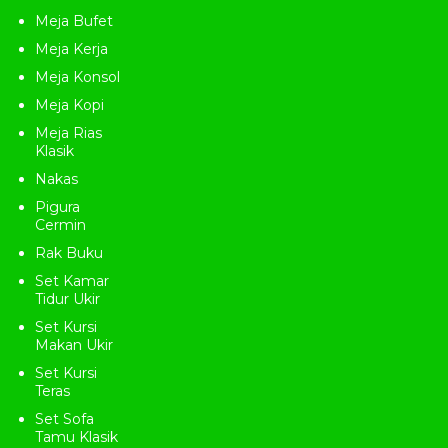
kursi santai jati
,
kursi santai keluarga
,
kursi
santai lipat informa
,
kursi santai mewah
,
Meja Bufet
kursi santai modern
,
kursi santai ruang
keluarga
,
kursi santai ruang tamu
,
kursi
Meja Kerja
santai ruang tv
,
kursi santai sofa
,
kursi
santai tv
,
kursi sofa nonton tv
,
kursi sofa
Meja Konsol
ukir
,
kursi sofa ukir jepara
,
kursi tamu jati
ukir jepara
,
kursi tamu mewah jati jepara
,
Meja Kopi
kursi tamu ukir
,
kursi tamu ukir jepara
,
kursi tamu ukir minimalis
,
kursi ukir jati
,
Meja Rias
kursi ukir jati jepara
,
kursi ukir jepara
,
Klasik
kursi ukir jepara minimalis
,
kursi ukir
jepara murah
,
kursi ukir mewah
,
lemari
Nakas
ukir jepara
,
mebel klasik
,
mebel klasik
eropa
,
mebel klasik Italy
,
mebel klasik
Pigura
jepara
,
mebel klasik mewah
,
mebel klasik
Cermin
ukir
,
mebel ukir jepara
,
mebel ukir jepara
murah
,
mebel ukir terbaru
,
meja ukir
Rak Buku
jepara
,
sofa jati ukir
,
sofa kayu ukir
,
sofa
malas murah
,
sofa nonton tv informa
,
sofa
Set Kamar
nonton tv minimalis
,
sofa nonton tv murah
,
sofa panjang santai
,
sofa santai
,
sofa santai
Tidur Ukir
buat nonton tv
,
sofa santai informa
,
sofa
santai jati
,
sofa santai jepara
,
sofa santai
Set Kursi
mewah
,
sofa santai minimalis terbaru
,
sofa
Makan Ukir
santai murah
,
sofa santai ruang keluarga
,
sofa santai ruang tv
,
sofa santai terbaru
,
Set Kursi
sofa santai unik
,
sofa santai untuk nonton
Teras
tv
,
sofa santai untuk ruang keluarga
,
sofa
tv santai
,
sofa ukir
,
sofa ukir jati
,
sofa ukir
Set Sofa
jati jepara
,
sofa ukir jepara
,
sofa ukir jepara
mewah
,
sofa ukir mewah
,
sofa ukir mewah
Tamu Klasik