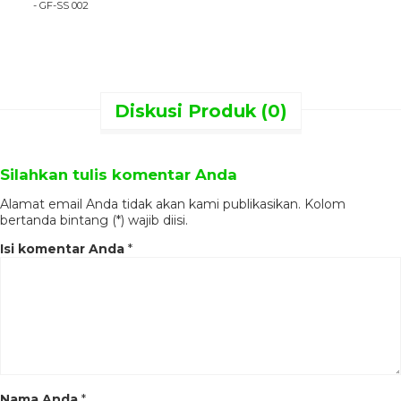
- GF-SS 002
Down
(terbongkar)
untuk
pemasangannya dapat di bantu
dari pihak ekspedisi.
Produk ini terbuat dari material
alami, barang yang akan anda
terima mungkin akan berbeda
Diskusi Produk (0)
bentuk serat dan warnanya.
Kami mengucapkan banyak
terima kasih atas kunjungan dan
Silahkan tulis komentar Anda
kepercayaanya anda kepada
perusahaa kami, kami pastikan
Alamat email Anda tidak akan kami publikasikan. Kolom
anda mendapatkan kualitas
bertanda bintang (*) wajib diisi.
produk mebel jepara yang terbaik
dan juga harga yang bersahabat
Isi komentar Anda
*
karena bagi kami kepuasan
pelanggan adalah kesuksesan dan
semangat bagi kami untuk terus
memberikan pelayanan yang
maksimal kepada anda.
Terima Kasih & Salam Hangat.
Nama Anda
*