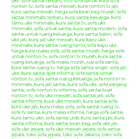
dan pembayaran untuk
memudahkan anda dalam
mendapatkan produk mebel
jepara yang anda inginkan.
Metode Pemesanan :
Anda dapat melakukan
pemesanan produk mebel jepara
yang anda inginkan
menggunakan cara
online
chatting
dengan kami
melalui
WhatsApp
,
Telepon
,
dan
Video Call
. Dan proses
pembayaran dapat melalui
transfer bank lokal atas nama
owner kami
Sdri. Yonika
Febriana Putri dengan
ketentuan sebagai berikut.
Pilih produk mebel yang
anda inginkan, lalu
informasikan nama barang
berseta kode produknya
kepada kami.