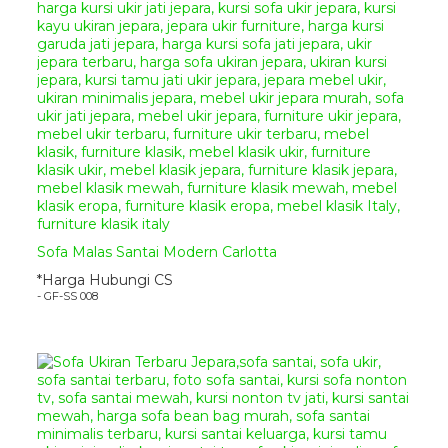
menjamin ketahanan dari
pemakaian sofa ini.
Sofa Santai
Ukir Mewah Diwan
sangat cocok
untuk mengisi ruang tamu anda
yang bergaya minimalis. Sangat
cocok untuk mempercantik
ruangan rumah anda yang
bergaya klasik modern. Lengkapi
ruangan rumah anda agar
semakin menarik dan nyaman
dengan berbagai model
produk
furniture
buatan kami.
Anda juga dapat melihat
Sofa Malas Santai Modern Carlotta
produk
Sofa Santai
model
lain ====>>>
Sofa Santai
*Harga Hubungi CS
Ukir Mewah Merriam
- GF-SS 008
Anda bisa berbelanja online
produk
furniture jepara
di
tempat kami karena kami
menyediakan berbagai jenis
mebel disini dengan harga