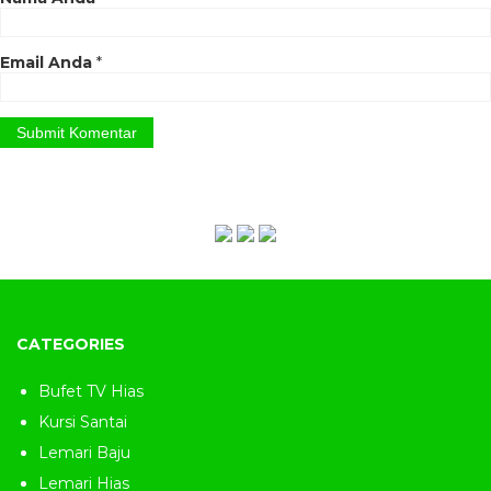
GIANDRA FURNITURE
Spread the love
Email Anda
*
Tags:
foto sofa santai
,
furniture klasik
,
furniture klasik eropa
,
furniture klasik italy
,
furniture klasik jepara
,
furniture klasik
mewah
,
furniture klasik ukir
,
furniture ukir
jepara
,
furniture ukir terbaru
,
furniture
ukiran jepara
,
harga kursi garuda jati
jepara
,
harga kursi jepara mewah
,
harga
kursi malas sofa
,
harga kursi sofa jati
jepara
,
harga kursi ukir jati jepara
,
harga
kursi ukir jepara mewah
,
harga kursi
ukiran jepara
,
harga mebel ukir jepara
,
harga sofa bean bag murah
,
harga sofa
santai
,
harga sofa santai single
,
harga sofa
CATEGORIES
ukiran jepara
,
harga sofa untuk nonton tv
,
jati ukir jepara
,
jepara mebel ukir
,
jepara
ukir furniture
,
jual sofa santai
,
kursi jati
Bufet TV Hias
jepara mewah
,
kursi jati santai
,
kursi jati
ukir jepara
,
kursi jati ukir mewah
,
kursi
Kursi Santai
kayu ukir minimalis
,
kursi kayu ukiran
jepara
,
kursi malas informa
,
kursi malas
Lemari Baju
sofa
,
kursi nonton tv jati
,
kursi santai balon
,
kursi santai bean bag
,
kursi santai informa
,
Lemari Hias