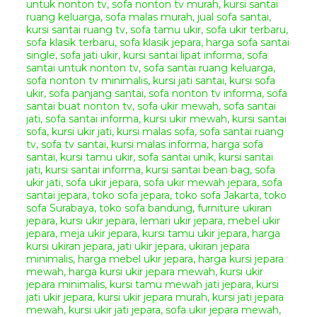
Sofa Santai Ukir Mewah Diwan
Sofa Santai Ukir
Mewah Diwan
Sofa Santai Ukir Jepara –
merupakan sebuah desain
sofa
santai
desain klasik dengan
hiasan ukir yang elegan. Sofa Ukir
Cleopatra Jepara
ini mempunyai
model desain furniture klasik yang
sangat cantik untuk melengkapi
ruang tamu ataupun ruang
keluarga anda. Dengan bahan
rangka kayu berkualitas akan