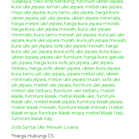
Selanjutnya silahkan
melakukan transfer
Down
Payment 50%
dari total
produk yang anda pesan.
Sisa pembayaran
50%
dapat
anda bayarkan ketika produk
mebel yang anda pesan
sudah selesai siap kirim dan
anda sudah mendapatkan
foto final dari produk mebel
yang anda pesan.
Catatan Tambahan :
Untuk pengiriman kami
menggunakan jasa
Ekspedisi
Truck
atau
Peti Kemas
yang ada
di
Kota Jepara
dengan harga
yang terjangkau dan terpercaya
serta produk mebel jepara yang
Sofa Santai Ukir Mewah Livana
kami kirim
*Harga Hubungi CS
bersifat
Utuh
atau
Knock