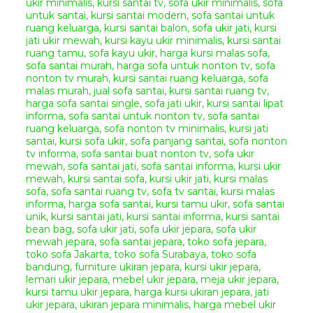
terjangkau dibandingkan dengan
toko online mebel lain di Jepara
dengan kualitas yang bagus dan
terjamin. Anda juga dapat
memesan furniture custom yang
sesuai dengan kebutuhan rumah
dan selera anda di tempat kami.
Segera hubungi
Kontak
Kami
untuk informasi dan
pemesanan, serta dapatkan
semua produk mebel berkualitas
hanya di
Giandra Furniture
Spesifikasi Bahan
Sofa Santai
Ukir Mewah Diwan
:
Bahan Baku Utama :
Kayu
Mahoni Grade A
Aplikasi Finishing :
Gold
Spray
(Sesuai Permintaan)
Jenis Kain Jok
:
Bludru/fabric/kulit