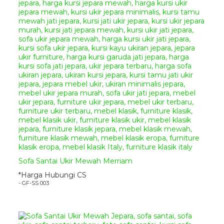
sintetis
(Sesuai
Permintaan)
Jenis Busa Jok :
Super
Foam LJ 26
(Empuk, Kenyal,
& Tidak Mudah Kempes)
Ukuran
Sofa Santai Ukir Mewah
Diwan
:
Panjang :
160cm
Lebar :
60 cm
Tinggi :
100 cm
Cara Pemesanan Dan
Sofa Santai Ukir Mewah Merriam
Pembelian Produk
Giandra
Furniture
*Harga Hubungi CS
- GF-SS 003
Silahkan menghubungi kontak
kami yang sudah tertera di bagian
atas dan bawah pada website
kami ini, kami sudah menyediakan
beberapa metode pemesanan