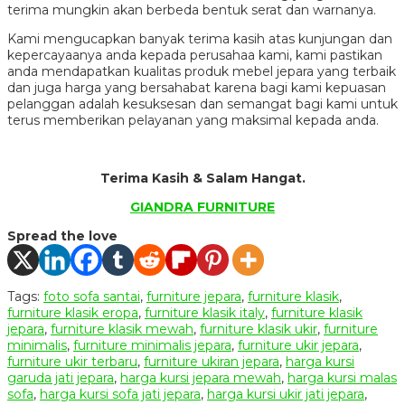
terima mungkin akan berbeda bentuk serat dan warnanya.
Kami mengucapkan banyak terima kasih atas kunjungan dan
kepercayaanya anda kepada perusahaa kami, kami pastikan
anda mendapatkan kualitas produk mebel jepara yang terbaik
dan juga harga yang bersahabat karena bagi kami kepuasan
pelanggan adalah kesuksesan dan semangat bagi kami untuk
terus memberikan pelayanan yang maksimal kepada anda.
Terima Kasih & Salam Hangat.
GIANDRA FURNITURE
Spread the love
Tags:
foto sofa santai
,
furniture jepara
,
furniture klasik
,
furniture klasik eropa
,
furniture klasik italy
,
furniture klasik
jepara
,
furniture klasik mewah
,
furniture klasik ukir
,
furniture
minimalis
,
furniture minimalis jepara
,
furniture ukir jepara
,
furniture ukir terbaru
,
furniture ukiran jepara
,
harga kursi
garuda jati jepara
,
harga kursi jepara mewah
,
harga kursi malas
sofa
,
harga kursi sofa jati jepara
,
harga kursi ukir jati jepara
,