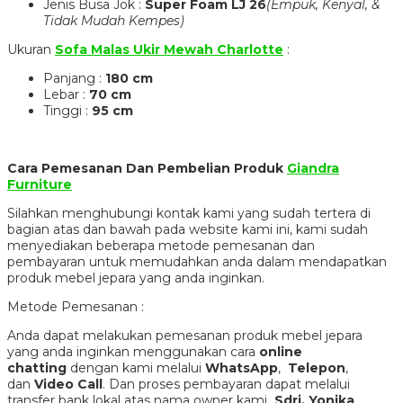
Jenis Busa Jok :
Super Foam LJ 26
(Empuk, Kenyal, &
Tidak Mudah Kempes)
Ukuran
Sofa Malas Ukir Mewah Charlotte
:
Panjang :
180 cm
Lebar :
70 cm
Tinggi :
95 cm
Cara Pemesanan Dan Pembelian Produk
Giandra
Furniture
Silahkan menghubungi kontak kami yang sudah tertera di
bagian atas dan bawah pada website kami ini, kami sudah
menyediakan beberapa metode pemesanan dan
pembayaran untuk memudahkan anda dalam mendapatkan
produk mebel jepara yang anda inginkan.
Metode Pemesanan :
Anda dapat melakukan pemesanan produk mebel jepara
yang anda inginkan menggunakan cara
online
chatting
dengan kami melalui
WhatsApp
,
Telepon
,
dan
Video Call
. Dan proses pembayaran dapat melalui
transfer bank lokal atas nama owner kami
Sdri. Yonika