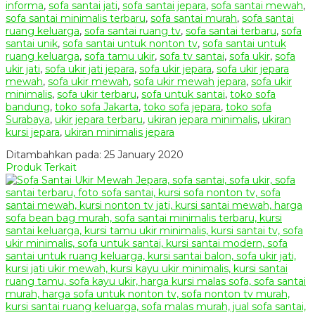
informa
,
sofa santai jati
,
sofa santai jepara
,
sofa santai mewah
,
sofa santai minimalis terbaru
,
sofa santai murah
,
sofa santai
ruang keluarga
,
sofa santai ruang tv
,
sofa santai terbaru
,
sofa
santai unik
,
sofa santai untuk nonton tv
,
sofa santai untuk
ruang keluarga
,
sofa tamu ukir
,
sofa tv santai
,
sofa ukir
,
sofa
ukir jati
,
sofa ukir jati jepara
,
sofa ukir jepara
,
sofa ukir jepara
mewah
,
sofa ukir mewah
,
sofa ukir mewah jepara
,
sofa ukir
minimalis
,
sofa ukir terbaru
,
sofa untuk santai
,
toko sofa
bandung
,
toko sofa Jakarta
,
toko sofa jepara
,
toko sofa
Surabaya
,
ukir jepara terbaru
,
ukiran jepara minimalis
,
ukiran
kursi jepara
,
ukiran minimalis jepara
Ditambahkan pada: 25 January 2020
Produk Terkait