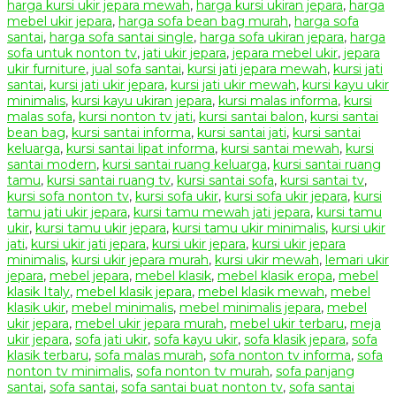
harga kursi ukir jepara mewah
,
harga kursi ukiran jepara
,
harga
mebel ukir jepara
,
harga sofa bean bag murah
,
harga sofa
santai
,
harga sofa santai single
,
harga sofa ukiran jepara
,
harga
sofa untuk nonton tv
,
jati ukir jepara
,
jepara mebel ukir
,
jepara
ukir furniture
,
jual sofa santai
,
kursi jati jepara mewah
,
kursi jati
santai
,
kursi jati ukir jepara
,
kursi jati ukir mewah
,
kursi kayu ukir
minimalis
,
kursi kayu ukiran jepara
,
kursi malas informa
,
kursi
malas sofa
,
kursi nonton tv jati
,
kursi santai balon
,
kursi santai
bean bag
,
kursi santai informa
,
kursi santai jati
,
kursi santai
keluarga
,
kursi santai lipat informa
,
kursi santai mewah
,
kursi
santai modern
,
kursi santai ruang keluarga
,
kursi santai ruang
tamu
,
kursi santai ruang tv
,
kursi santai sofa
,
kursi santai tv
,
kursi sofa nonton tv
,
kursi sofa ukir
,
kursi sofa ukir jepara
,
kursi
tamu jati ukir jepara
,
kursi tamu mewah jati jepara
,
kursi tamu
ukir
,
kursi tamu ukir jepara
,
kursi tamu ukir minimalis
,
kursi ukir
jati
,
kursi ukir jati jepara
,
kursi ukir jepara
,
kursi ukir jepara
minimalis
,
kursi ukir jepara murah
,
kursi ukir mewah
,
lemari ukir
jepara
,
mebel jepara
,
mebel klasik
,
mebel klasik eropa
,
mebel
klasik Italy
,
mebel klasik jepara
,
mebel klasik mewah
,
mebel
klasik ukir
,
mebel minimalis
,
mebel minimalis jepara
,
mebel
ukir jepara
,
mebel ukir jepara murah
,
mebel ukir terbaru
,
meja
ukir jepara
,
sofa jati ukir
,
sofa kayu ukir
,
sofa klasik jepara
,
sofa
klasik terbaru
,
sofa malas murah
,
sofa nonton tv informa
,
sofa
nonton tv minimalis
,
sofa nonton tv murah
,
sofa panjang
santai
,
sofa santai
,
sofa santai buat nonton tv
,
sofa santai