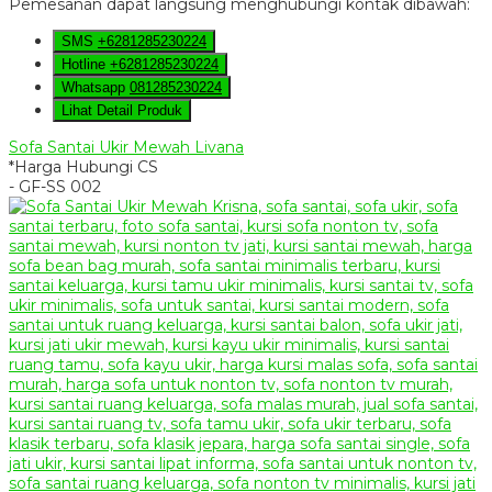
Pemesanan dapat langsung menghubungi kontak dibawah:
SMS
+6281285230224
Hotline
+6281285230224
Whatsapp
081285230224
Lihat Detail Produk
Sofa Santai Ukir Mewah Livana
*Harga Hubungi CS
- GF-SS 002