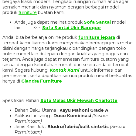
bergaya klasik modern. Lengkapi ruangan rumah anda agar
semakin menarik dan nyaman dengan berbagai model
produk
furniture
buatan kami.
Anda juga dapat melihat produk
Sofa Santai
model
lain ====>>>
Sofa Santai Ukir Baroque
Anda bisa berbelanja online produk
furniture jepara
di
tempat kami karena kami menyediakan berbagai jenis mebel
disini dengan harga terjangkau dibandingkan dengan toko
online mebel lain di Jepara dengan kualitas yang bagus dan
terjamin. Anda juga dapat memesan furniture custom yang
sesuai dengan kebutuhan rumah dan selera anda di tempat
kami. Segera hubungi
Kontak Kami
untuk informasi dan
pemesanan, serta dapatkan semua produk mebel berkualitas
hanya di
Giandra Furniture
Spesifikasi Bahan
Sofa Malas Ukir Mewah Charlotte
:
Bahan Baku Utama :
Kayu Mahoni Grade A
Aplikasi Finishing :
Duco Kombinasi
(Sesuai
Permintaan)
Jenis Kain Jok :
Bludru/fabric/kulit sintetis
(Sesuai
Permintaan)