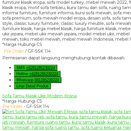
*Harga Hubungi CS
Pre Order
/ GF-SSK 114
Pemesanan dapat langsung menghubungi kontak dibawah:
SMS
+6281285230224
Hotline
+6281285230224
Whatsapp
081285230224
Lihat Detail Produk
Sofa Tamu Klasik Ukir Modern Krisna
*Harga Hubungi CS
Pre Order
- GF-SSK 114