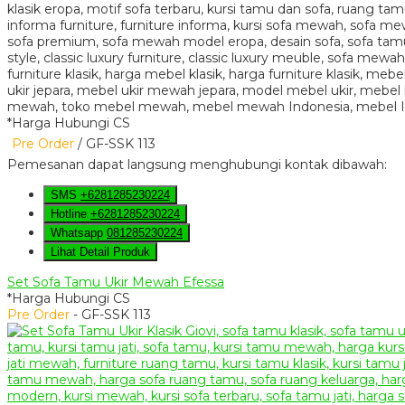
*Harga Hubungi CS
Pre Order
/ GF-SSK 113
Pemesanan dapat langsung menghubungi kontak dibawah:
SMS
+6281285230224
Hotline
+6281285230224
Whatsapp
081285230224
Lihat Detail Produk
Set Sofa Tamu Ukir Mewah Efessa
*Harga Hubungi CS
Pre Order
- GF-SSK 113