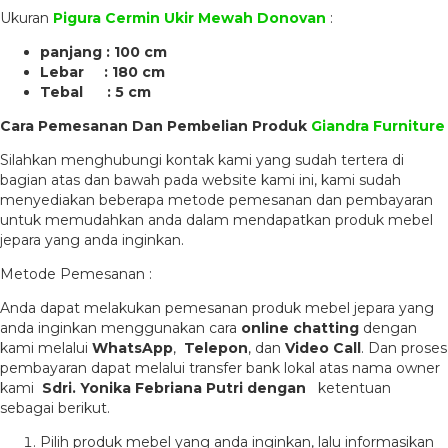
Ukuran
Pigura Cermin Ukir Mewah Donovan
:
panjang : 100 cm
Lebar : 180 cm
Tebal : 5 cm
Cara Pemesanan Dan Pembelian Produk
Giandra Furniture
Silahkan menghubungi kontak kami yang sudah tertera di
bagian atas dan bawah pada website kami ini, kami sudah
menyediakan beberapa metode pemesanan dan pembayaran
untuk memudahkan anda dalam mendapatkan produk mebel
jepara yang anda inginkan.
Metode Pemesanan :
Anda dapat melakukan pemesanan produk mebel jepara yang
anda inginkan menggunakan cara
online chatting
dengan
kami melalui
WhatsApp
,
Telepon
, dan
Video Call
. Dan proses
pembayaran dapat melalui transfer bank lokal atas nama owner
kami
Sdri. Yonika Febriana Putri dengan
ketentuan
sebagai berikut.
Pilih produk mebel yang anda inginkan, lalu informasikan