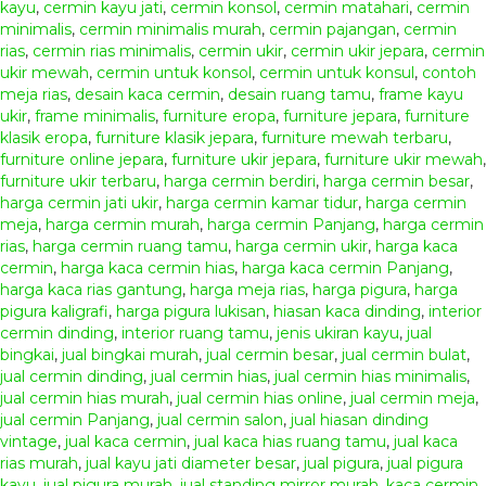
kayu
,
cermin kayu jati
,
cermin konsol
,
cermin matahari
,
cermin
minimalis
,
cermin minimalis murah
,
cermin pajangan
,
cermin
rias
,
cermin rias minimalis
,
cermin ukir
,
cermin ukir jepara
,
cermin
ukir mewah
,
cermin untuk konsol
,
cermin untuk konsul
,
contoh
meja rias
,
desain kaca cermin
,
desain ruang tamu
,
frame kayu
ukir
,
frame minimalis
,
furniture eropa
,
furniture jepara
,
furniture
klasik eropa
,
furniture klasik jepara
,
furniture mewah terbaru
,
furniture online jepara
,
furniture ukir jepara
,
furniture ukir mewah
,
furniture ukir terbaru
,
harga cermin berdiri
,
harga cermin besar
,
harga cermin jati ukir
,
harga cermin kamar tidur
,
harga cermin
meja
,
harga cermin murah
,
harga cermin Panjang
,
harga cermin
rias
,
harga cermin ruang tamu
,
harga cermin ukir
,
harga kaca
cermin
,
harga kaca cermin hias
,
harga kaca cermin Panjang
,
harga kaca rias gantung
,
harga meja rias
,
harga pigura
,
harga
pigura kaligrafi
,
harga pigura lukisan
,
hiasan kaca dinding
,
interior
cermin dinding
,
interior ruang tamu
,
jenis ukiran kayu
,
jual
bingkai
,
jual bingkai murah
,
jual cermin besar
,
jual cermin bulat
,
jual cermin dinding
,
jual cermin hias
,
jual cermin hias minimalis
,
jual cermin hias murah
,
jual cermin hias online
,
jual cermin meja
,
jual cermin Panjang
,
jual cermin salon
,
jual hiasan dinding
vintage
,
jual kaca cermin
,
jual kaca hias ruang tamu
,
jual kaca
rias murah
,
jual kayu jati diameter besar
,
jual pigura
,
jual pigura
kayu
,
jual pigura murah
,
jual standing mirror murah
,
kaca cermin