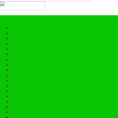
Categories
Bufet TV Hias
Kursi Santai
Lemari Baju
Lemari Hias
Meja Bufet
Meja Kerja
Meja Konsol
Meja Kopi
Meja Rias Klasik
Nakas
Pigura Cermin
Rak Buku
Set Kamar Tidur Ukir
Set Kursi Makan Ukir
Set Kursi Teras
Set Sofa Tamu Klasik
Tempat Tidur Ukir
Uncategorized