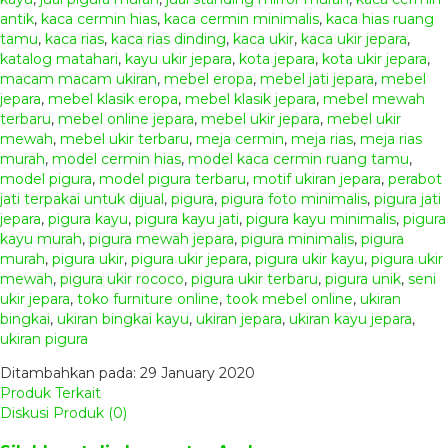
antik
,
kaca cermin hias
,
kaca cermin minimalis
,
kaca hias ruang
tamu
,
kaca rias
,
kaca rias dinding
,
kaca ukir
,
kaca ukir jepara
,
katalog matahari
,
kayu ukir jepara
,
kota jepara
,
kota ukir jepara
,
macam macam ukiran
,
mebel eropa
,
mebel jati jepara
,
mebel
jepara
,
mebel klasik eropa
,
mebel klasik jepara
,
mebel mewah
terbaru
,
mebel online jepara
,
mebel ukir jepara
,
mebel ukir
mewah
,
mebel ukir terbaru
,
meja cermin
,
meja rias
,
meja rias
murah
,
model cermin hias
,
model kaca cermin ruang tamu
,
model pigura
,
model pigura terbaru
,
motif ukiran jepara
,
perabot
jati terpakai untuk dijual
,
pigura
,
pigura foto minimalis
,
pigura jati
jepara
,
pigura kayu
,
pigura kayu jati
,
pigura kayu minimalis
,
pigura
kayu murah
,
pigura mewah jepara
,
pigura minimalis
,
pigura
murah
,
pigura ukir
,
pigura ukir jepara
,
pigura ukir kayu
,
pigura ukir
mewah
,
pigura ukir rococo
,
pigura ukir terbaru
,
pigura unik
,
seni
ukir jepara
,
toko furniture online
,
took mebel online
,
ukiran
bingkai
,
ukiran bingkai kayu
,
ukiran jepara
,
ukiran kayu jepara
,
ukiran pigura
Ditambahkan pada: 29 January 2020
Produk Terkait
Diskusi Produk (0)