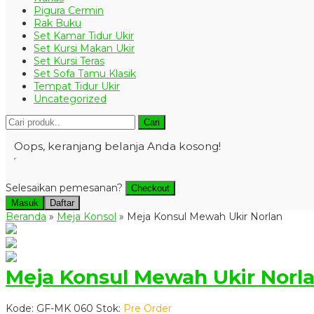
Pigura Cermin
Rak Buku
Set Kamar Tidur Ukir
Set Kursi Makan Ukir
Set Kursi Teras
Set Sofa Tamu Klasik
Tempat Tidur Ukir
Uncategorized
Cari
Oops, keranjang belanja Anda kosong!
Selesaikan pemesanan?
Checkout
Masuk
Daftar
Beranda
»
Meja Konsol
»
Meja Konsul Mewah Ukir Norlan
Meja Konsul Mewah Ukir Norl
Kode: GF-MK 060
Stok:
Pre Order