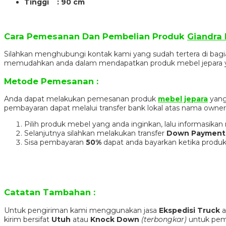
Tinggi : 90 cm
Cara Pemesanan Dan Pembelian Produk
Giandra 
Silahkan menghubungi kontak kami yang sudah tertera di ba
memudahkan anda dalam mendapatkan produk mebel jepara y
Metode Pemesanan :
Anda dapat melakukan pemesanan produk
mebel jepara
yang
pembayaran dapat melalui transfer bank lokal atas nama own
Pilih produk mebel yang anda inginkan, lalu informasik
Selanjutnya silahkan melakukan transfer
Down Payment
Sisa pembayaran
50%
dapat anda bayarkan ketika produk
Catatan Tambahan :
Untuk pengiriman kami menggunakan jasa
Ekspedisi Truck
a
kirim bersifat
Utuh
atau
Knock Down
(terbongkar)
untuk pema