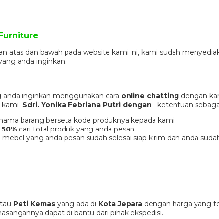
Furniture
gian atas dan bawah pada website kami ini, kami sudah menye
ang anda inginkan.
 anda inginkan menggunakan cara
online chatting
dengan kam
er kami
Sdri. Yonika Febriana Putri dengan
ketentuan sebagai
an nama barang berseta kode produknya kepada kami.
 50%
dari total produk yang anda pesan.
 mebel yang anda pesan sudah selesai siap kirim dan anda suda
tau
Peti Kemas
yang ada di
Kota Jepara
dengan harga yang te
sangannya dapat di bantu dari pihak ekspedisi.