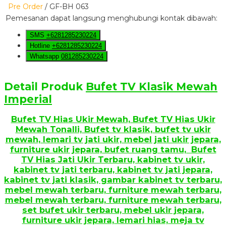
Pre Order
/ GF-BH 063
Pemesanan dapat langsung menghubungi kontak dibawah:
SMS
+6281285230224
Hotline
+6281285230224
Whatsapp
081285230224
Detail Produk
Bufet TV Klasik Mewah
Imperial
Bufet TV Hias Ukir Mewah, Bufet TV Hias Ukir
Mewah Tonalli, Bufet tv klasik, bufet tv ukir
mewah, lemari tv jati ukir, mebel jati ukir jepara,
furniture ukir jepara, bufet ruang tamu, Bufet
TV Hias Jati Ukir Terbaru, kabinet tv ukir,
kabinet tv jati terbaru, kabinet tv jati jepara,
kabinet tv jati klasik, gambar kabinet tv terbaru,
mebel mewah terbaru, furniture mewah terbaru,
mebel mewah terbaru, furniture mewah terbaru,
set bufet ukir terbaru, mebel ukir jepara,
furniture ukir jepara, lemari hias, meja tv