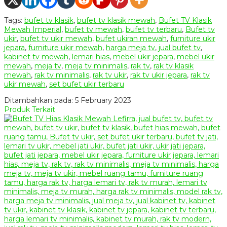
Tags:
bufet tv klasik
,
bufet tv klasik mewah
,
Bufet TV Klasik
Mewah Imperial
,
bufet tv mewah
,
bufet tv terbaru
,
Bufet tv
ukir
,
bufet tv ukir mewah
,
bufet ukiran mewah
,
furniture ukir
jepara
,
furniture ukir mewah
,
harga meja tv
,
jual bufet tv
,
kabinet tv mewah
,
lemari hias
,
mebel ukir jepara
,
mebel ukir
mewah
,
meja tv
,
meja tv minimalis
,
rak tv
,
rak tv klasik
mewah
,
rak tv minimalis
,
rak tv ukir
,
rak tv ukir jepara
,
rak tv
ukir mewah
,
set bufet ukir terbaru
Ditambahkan pada: 5 February 2023
Produk Terkait