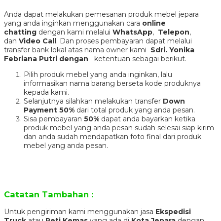
Anda dapat melakukan pemesanan produk mebel jepara
yang anda inginkan menggunakan cara
online
chatting
dengan kami melalui
WhatsApp
,
Telepon
,
dan
Video Call
. Dan proses pembayaran dapat melalui
transfer bank lokal atas nama owner kami
Sdri. Yonika
Febriana Putri dengan
ketentuan sebagai berikut.
Pilih produk mebel yang anda inginkan, lalu
informasikan nama barang berseta kode produknya
kepada kami.
Selanjutnya silahkan melakukan transfer
Down
Payment 50%
dari total produk yang anda pesan.
Sisa pembayaran
50%
dapat anda bayarkan ketika
produk mebel yang anda pesan sudah selesai siap kirim
dan anda sudah mendapatkan foto final dari produk
mebel yang anda pesan.
Catatan Tambahan :
Untuk pengiriman kami menggunakan jasa
Ekspedisi
Truck
atau
Peti Kemas
yang ada di
Kota Jepara
dengan