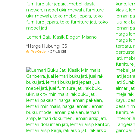
Lemari Baju Klasik Elegan Misano
*Harga Hubungi CS
Pre Order
- GF-LB 081