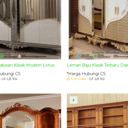
akaian Klasik Modern Lotus
Lemari Baju Klasik Terbaru D
ubungi CS
*Harga Hubungi CS
- GF-LB 104
Pre Order
- GF-LB 102