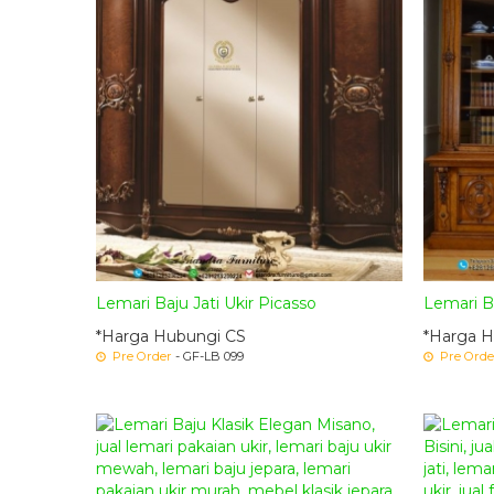
Lemari Baju Jati Ukir Picasso
Lemari Bu
*Harga Hubungi CS
*Harga H
Pre Order
- GF-LB 099
Pre Orde