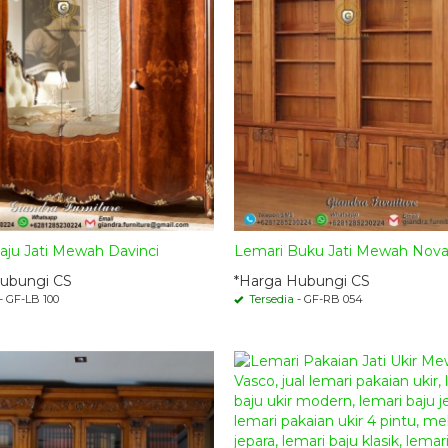
aju Jati Mewah Davinci
Lemari Buku Jati Mewah Nov
ubungi CS
*Harga Hubungi CS
- GF-LB 100
Tersedia
- GF-RB 054