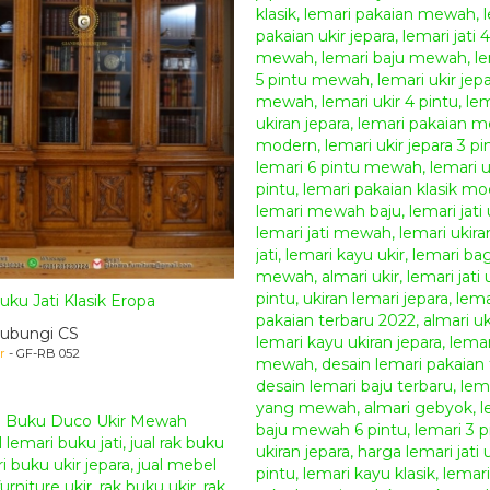
ku Jati Klasik Eropa
ubungi CS
r
- GF-RB 052