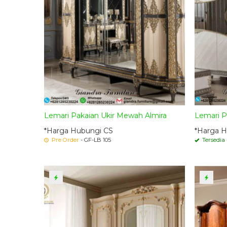
Lemari Pakaian Ukir Mewah Almira
Lemari P
*Harga Hubungi CS
*Harga H
Pre Order
- GF-LB 105
Tersedia